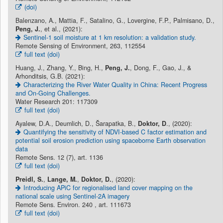
(doi)
Balenzano, A., Mattia, F., Satalino, G., Lovergine, F.P., Palmisano, D.,
Peng, J.
, et al., (2021):
Sentinel-1 soil moisture at 1 km resolution: a validation study.
Remote Sensing of Environment, 263, 112554
full text (doi)
Huang, J., Zhang, Y., Bing, H.,
Peng, J.
, Dong, F., Gao, J., &
Arhonditsis, G.B. (2021):
Characterizing the River Water Quality in China: Recent Progress
and On-Going Challenges.
Water Research 201: 117309
full text (doi)
Ayalew, D.A., Deumlich, D., Šarapatka, B.,
Doktor, D
., (2020):
Quantifying the sensitivity of NDVI-based C factor estimation and
potential soil erosion prediction using spaceborne Earth observation
data
Remote Sens. 12 (7), art. 1136
full text (doi)
Preidl, S.
,
Lange, M.
,
Doktor, D.
, (2020):
Introducing APiC for regionalised land cover mapping on the
national scale using Sentinel-2A imagery
Remote Sens. Environ. 240 , art. 111673
full text (doi)