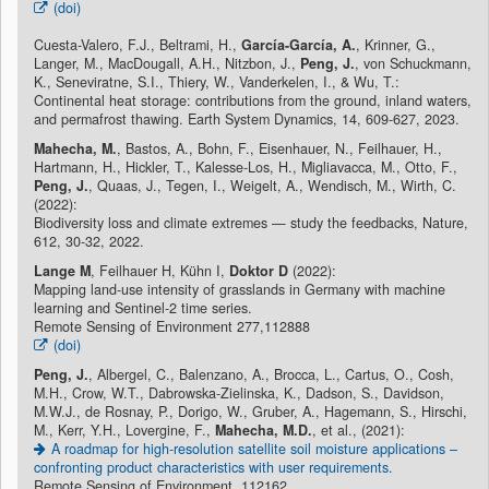
(doi)
Cuesta-Valero, F.J., Beltrami, H.,
García-García, A.
, Krinner, G.,
Langer, M., MacDougall, A.H., Nitzbon, J.,
Peng, J.
, von Schuckmann,
K., Seneviratne, S.I., Thiery, W., Vanderkelen, I., & Wu, T.:
Continental heat storage: contributions from the ground, inland waters,
and permafrost thawing. Earth System Dynamics, 14, 609-627, 2023.
Mahecha, M.
, Bastos, A., Bohn, F., Eisenhauer, N., Feilhauer, H.,
Hartmann, H., Hickler, T., Kalesse-Los, H., Migliavacca, M., Otto, F.,
Peng, J.
, Quaas, J., Tegen, I., Weigelt, A., Wendisch, M., Wirth, C.
(2022):
Biodiversity loss and climate extremes — study the feedbacks, Nature,
612, 30-32, 2022.
Lange M
, Feilhauer H, Kühn I,
Doktor D
(2022):
Mapping land-use intensity of grasslands in Germany with machine
learning and Sentinel-2 time series.
Remote Sensing of Environment 277,112888
(doi)
Peng, J.
, Albergel, C., Balenzano, A., Brocca, L., Cartus, O., Cosh,
M.H., Crow, W.T., Dabrowska-Zielinska, K., Dadson, S., Davidson,
M.W.J., de Rosnay, P., Dorigo, W., Gruber, A., Hagemann, S., Hirschi,
M., Kerr, Y.H., Lovergine, F.,
Mahecha, M.D.
, et al., (2021):
A roadmap for high-resolution satellite soil moisture applications –
confronting product characteristics with user requirements.
Remote Sensing of Environment, 112162