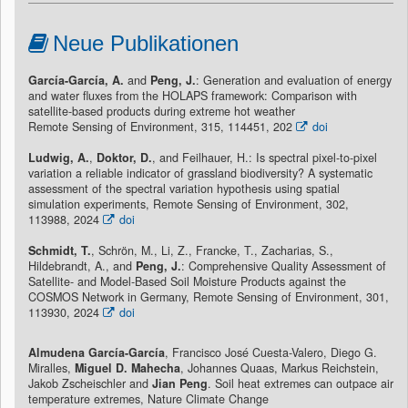
Neue Publikationen
García-García, A.
and
Peng, J.
: Generation and evaluation of energy
and water fluxes from the HOLAPS framework: Comparison with
satellite-based products during extreme hot weather
Remote Sensing of Environment, 315, 114451, 202
doi
Ludwig, A.
,
Doktor, D.
, and Feilhauer, H.: Is spectral pixel-to-pixel
variation a reliable indicator of grassland biodiversity? A systematic
assessment of the spectral variation hypothesis using spatial
simulation experiments, Remote Sensing of Environment, 302,
113988, 2024
doi
Schmidt, T.
, Schrön, M., Li, Z., Francke, T., Zacharias, S.,
Hildebrandt, A., and
Peng, J.
: Comprehensive Quality Assessment of
Satellite- and Model-Based Soil Moisture Products against the
COSMOS Network in Germany, Remote Sensing of Environment, 301,
113930, 2024
doi
Almudena García-García
, Francisco José Cuesta-Valero, Diego G.
Miralles,
Miguel D. Mahecha
, Johannes Quaas, Markus Reichstein,
Jakob Zscheischler and
Jian Peng
. Soil heat extremes can outpace air
temperature extremes, Nature Climate Change