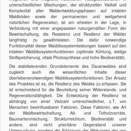
unterschiedlichen Mischungen, der strukturellen Vielfalt und
Komplexität aller Waldentwicklungsphasen auf intakten
Waldböden sowie der permanenten und weitgehend
natürlichen Regeneration, ist am ehesten in der Lage, in
Verbindung mit einer angepassten naturgemäßen Form der
Bewirtschaftung, die Resistenz und Resilienz der Wälder
langfristig zu gewährleisten. Die dafür notwendige
Funktionalität dieser Waldökosystemleistungen basiert auf den
intakten Waldökosystemfunktionen (optimale Kühlung, stetige
Stoffspeicherung, vitale Photosynthese und hohe Biodiversität).
Die stabilisierenden Grundelemente des Dauerwaldes sind
zugleich auch die wesentlichen Inhalte dieser
überlebensnotwendigen Waldökosystemfunktionen. Der Ansatz
des Projektes ist es, die Resilienz des Waldes zu erfassen. Sie
ist entscheidend für die Beurteilung seiner Widerstands- und
Regenerationsfähigkeit. Die Entwicklung der Resilienz ist
abhängig von einer Vielzahl unterschiedlicher, z.T. von
Menschen beeinflussbarer Faktoren. Diese Faktoren, wie Art
der Waldbewirtschaftung, Alt- und Totholzvorräte,
Baumartenmischung, Strukturreichtum, Biodiversität und
andere, sind nicht prioritärer Gegenstand unserer
Untersuchung, sondern die Erfassung der Wirkungen der von