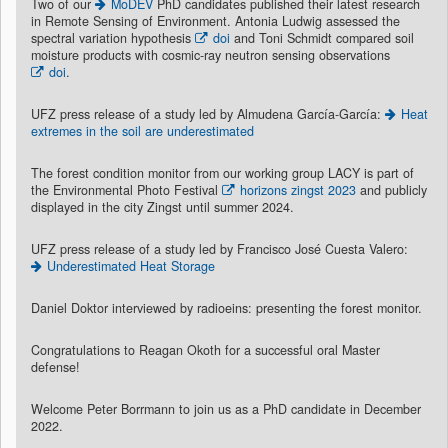
Two of our
MoDEV
PhD candidates published their latest research
in Remote Sensing of Environment. Antonia Ludwig assessed the
spectral variation hypothesis
doi
and Toni Schmidt compared soil
moisture products with cosmic-ray neutron sensing observations
doi
.
UFZ press release of a study led by Almudena García-García:
Heat
extremes in the soil are underestimated
The forest condition monitor from our working group LACY is part of
the Environmental Photo Festival
horizons zingst 2023
and publicly
displayed in the city Zingst until summer 2024.
UFZ press release of a study led by Francisco José Cuesta Valero:
Underestimated Heat Storage
Daniel Doktor interviewed by radioeins: presenting the forest monitor.
Congratulations to Reagan Okoth for a successful oral Master
defense!
Welcome Peter Borrmann to join us as a PhD candidate in December
2022.