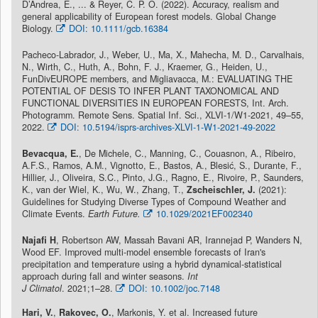
D’Andrea, E., ... & Reyer, C. P. O. (2022). Accuracy, realism and
general applicability of European forest models. Global Change
Biology.
DOI: 10.1111/gcb.16384
Pacheco-Labrador, J., Weber, U., Ma, X., Mahecha, M. D., Carvalhais,
N., Wirth, C., Huth, A., Bohn, F. J., Kraemer, G., Heiden, U.,
FunDivEUROPE members, and Migliavacca, M.: EVALUATING THE
POTENTIAL OF DESIS TO INFER PLANT TAXONOMICAL AND
FUNCTIONAL DIVERSITIES IN EUROPEAN FORESTS, Int. Arch.
Photogramm. Remote Sens. Spatial Inf. Sci., XLVI-1/W1-2021, 49–55,
2022.
DOI: 10.5194/isprs-archives-XLVI-1-W1-2021-49-2022
Bevacqua, E.
, De Michele, C., Manning, C., Couasnon, A., Ribeiro,
A.F.S., Ramos, A.M., Vignotto, E., Bastos, A., Blesić, S., Durante, F.,
Hillier, J., Oliveira, S.C., Pinto, J.G., Ragno, E., Rivoire, P., Saunders,
K., van der Wiel, K., Wu, W., Zhang, T.,
Zscheischler, J.
(2021):
Guidelines for Studying Diverse Types of Compound Weather and
Climate Events.
Earth Future.
10.1029/2021EF002340
Najafi H
, Robertson AW, Massah Bavani AR, Irannejad P, Wanders N,
Wood EF. Improved multi-model ensemble forecasts of Iran's
precipitation and temperature using a hybrid dynamical-statistical
approach during fall and winter seasons.
Int
J Climatol
. 2021;1–28.
DOI: 10.1002/joc.7148
Hari, V.
,
Rakovec, O.
, Markonis, Y. et al. Increased future