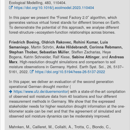
Ecological Modelling, 483, 110404.
https://doi.org/10.1016/j.ecolmodel.2023.110404
In this paper we present the "Forest Factory 2.0″ algorithm, which
generates various virtual forest stands for different biomes on Earth.
To demonstrate the potential of this approach, we analyse different
forest-structure->ecosystem-function relationships across biomes.
Friedrich Boeing, Oldrich Rakovec, Rohini Kumar, Luis
Samaniego
, Martin Schrön,
Anke Hildebrandt, Corinna Rebmann,
Stephan Thober, Sebastian Müller
, Steffen Zacharias, Heye
Bogena, Katrin Schneider, Ralf Kiese,
Sabine Attinger
, and
Andreas
Marx
. High-resolution drought simulations and comparison to soil
moisture observations in Germany. Hydrol. Earth Syst. Sci., 26, 5137–
5161, 2022.
https://doi.org/10.5194/hess-26-5137-2022
In this paper, we deliver an evaluation of the second generation
operational German drought monitor (
https://www.ufz.de/duerremonitor
) with a state-of-the-art compilation
of observed soil moisture data from 40 locations and four different
measurement methods in Germany. We show that the expressed
stakeholder needs for higher resolution drought information at the one-
kilometer scale can be met and that the agreement of simulated and
observed soil moisture dynamics can be moderately improved.
Mahnken, M., Cailleret, M., Collalti, A., Trotta, C., Biondo, C.,