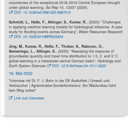
occurrences of the exceptional 2018–2019 Central European drought
under global warming.
Sci Rep
10, 12207 (2020).
DOI: 10.1038/s41598-020-68872-9
Schmidt, L., Heße, F., Attinger, S., Kumar, R.
, (2020): "Challenges
in applying machine learning models for hydrological inference: A case
study for flooding events across Germany",
Water Resources Research
DOI: 10.1029/2019WR025924
Jing, M., Kumar, R., Heße, F., Thober, S., Rakovec, O.,
Samaniego, L., Attinger, S.
, (2020): "Assessing the response of
groundwater quantity and travel time distribution to 1.5, 2, and 3 °C
global warming in a mesoscale central German basin",
Hydrology and
Earth System Sciences
DOI: 10.5194/hess-24-1511-2020
16. Mai 2022
"Interview mit Dr. F. J. Bohn in der Dlf Audiothek | Umwelt und
Verbraucher | Agrarminister-Sonderkonferenz: Am Waldumbau führt
kein Weg vorbei"
Link zum Interview