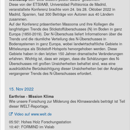
Diese von der ETSIAAB, Universidad Politécnica de Madrid,
veranstaltete Konferenz brachte vom 24. bis 28. Oktober 2022 in
Madrid, Spanien, fast 300 Beiträge von Autoren aus 40 Ländern
zusammen.
Auf der Konferenz präsentierten Masooma und ihre Kollegen die
langfristigen Trends des Stickstoffüberschusses (N) im Boden in ganz
Europa (1850-2019). Der N-Überschuss liefert Informationen über die
Trends und die räumliche Verteilung des N-Überschusses in
Bodensystemen in ganz Europa, wobei landwirtschaftliche Gebiete in
Mitteleuropa als Stickstoff-Hotspots hervorgehoben werden. Diese
Gebiete haben in den letzten 150 Jahren dramatische Veränderungen
erfahren. Wichtig ist, dass wir zeigen, dass die Schätzungen des N-
Überschusses mit großen Unsicherheiten behaftet sind, was eine
ausdrückliche Berücksichtigung dieser Unsicherheiten bei der Analyse
vergangener Trends des N-Überschusses erfordert.
15. Nov 2022
Earthrise - Mission Klima
Wie unsere Forschung zur Milderung des Klimawandels beiträgt ist Teil
dieser WELT-Reportage.
Video auf www.welt.de
05:50': Hohes Holz Forschungsstation
10:40': FORMIND im Vislab