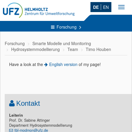
DE
EN
Toggl
navig
Forschung
Forschung
Smarte Modelle und Monitoring
Hydrosystemmodellierung
Team
Timo Houben
Have a look at the
English version
of my page!
Kontakt
Leiterin
Prof. Dr. Sabine Attinger
Department Hydrosystemmodellierung
tbl-modmon@ufz.de