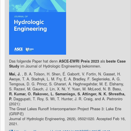
Das folgende Paper hat denn
ASCE-EWRI Preis 2023
als
beste Case
Study
im Journal of Hydrologic Engineering bekommen.
Mai, J.
, B. A. Tolson, H. Shen, É. Gaborit, V. Fortin, N. Gasset, H.
Awoye, T. A. Stadnyk, L. M. Fry, E. A. Bradley, F. Seglenieks, A. G.
Temgoua, D. G. Princz, S. Gharari, A. Haghnegahdar, M. E. Elshamy,
S. Razavi, M. Gauch, J. Lin, X. Ni, Y. Yuan, M. McLeod, N. B. Basu,
R. Kumar, O. Rakovec, L. Samaniego, S. Attinger, N. K. Shrestha,
P.
Daggupati, T. Roy, S. Wi, T. Hunter, J. R. Craig, and A. Pietroniro
(2021):
The Great Lakes Runoff Intercomparison Project Phase 3: Lake Erie
(GRIP-E)
Journal of Hydrologic Engineering, 26(9), 05021020. Accepted Feb 16,
2021.