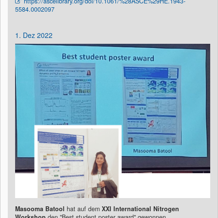
https://ascelibrary.org/doi/10.1061/%28ASCE%29HE.1943-
5584.0002097
1. Dez 2022
Masooma Batool
hat auf dem
XXI International Nitrogen
Workshop
den "Best student poster award" gewonnen.