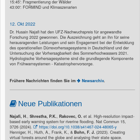
15:45': Fragmentierung der Wälder
43:00': FORMIND und Klimaszenarien
12. Okt 2022
Dr. Husain Najafi hat den UFZ-Nachwuchspreis für angewandte
Forschung 2022 gewonnen. Die Auszeichnung geht an ihn für seine
herausragenden Leistungen und sein Engagement bei der Entwicklung
des operationellen Dürrevorhersagesystems in Deutschland und der
Untersuchung der Vorhersagbarkeit des Sommerhochwassers 2021.
Hydrologische Vorhersagesysteme sind die grundlegende Komponente
von Frühwarnsystemen - Katastrophenvorsorge.
Frühere Nachrichten finden Sie im
Newsarchiv
.
Neue Publikationen
Najafi, H
.,
Shrestha, P.K.
,
Rakovec, O.
et al. High-resolution impact-
based early warning system for riverine flooding. Nat Commun 15,
3726 (2024).
https://doi.org/10.1038/s41467-024-48065-y
Henniger, H., Huth, A., Frank, K., &
Bohn, F. J.
(2023). Creating
virtual forests around the globe and analysing their state space.