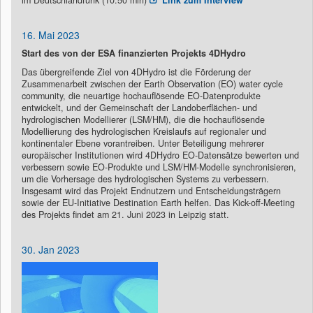
im Deutschlandfunk (10:50 min)
Link zum Interview
16. Mai 2023
Start des von der ESA finanzierten Projekts 4DHydro
Das übergreifende Ziel von 4DHydro ist die Förderung der
Zusammenarbeit zwischen der Earth Observation (EO) water cycle
community, die neuartige hochauflösende EO-Datenprodukte
entwickelt, und der Gemeinschaft der Landoberflächen- und
hydrologischen Modellierer (LSM/HM), die die hochauflösende
Modellierung des hydrologischen Kreislaufs auf regionaler und
kontinentaler Ebene vorantreiben. Unter Beteiligung mehrerer
europäischer Institutionen wird 4DHydro EO-Datensätze bewerten und
verbessern sowie EO-Produkte und LSM/HM-Modelle synchronisieren,
um die Vorhersage des hydrologischen Systems zu verbessern.
Insgesamt wird das Projekt Endnutzern und Entscheidungsträgern
sowie der EU-Initiative Destination Earth helfen. Das Kick-off-Meeting
des Projekts findet am 21. Juni 2023 in Leipzig statt.
30. Jan 2023