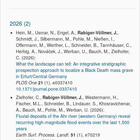
2026 (2)
Hein, M., Usmar, N., Engel, A.,
Rabiger-Völlmer, J.
,
Schmidt, J., Silbermann, M., Pohle, M., Nießen, I.,
Offermann, M., Werther, L., Schneider, B., Tannhäuser, C.,
Herbig, A., Nováček, J., Werban, U., Bauch, M., Zielhofer,
C. (2026):
What the landscape can tell: An integrative stratigraphic
prospection approach to localize a Black Death mass grave
in Erfurt/Central Germany
PLOS One
21
(1), e0337410
10.1371/journal.pone.0337410
Zielhofer, C.,
Rabiger-Völlmer, J.
, Westermann, H.,
Fischer, M.L., Schneider, B., Lindauer, S., Khosravichenar,
A., Bauch, M., Pohle, M., Werban, U. (2026):
Fluvial deposits of the Ahr river (western Germany) reveal
recurring high-magnitude flood events over the last 1,500
years
Earth Surf. Process. Landf.
51
(1), e70219