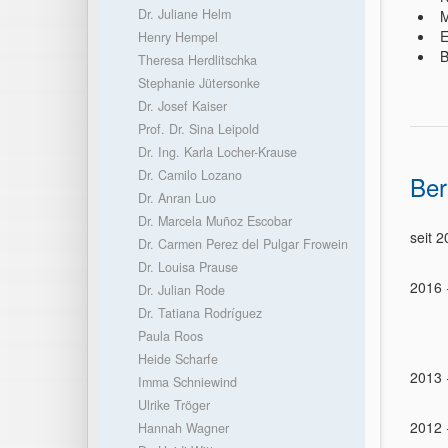
Dr. Juliane Helm
M
E
Henry Hempel
B
Theresa Herdlitschka
Stephanie Jütersonke
Dr. Josef Kaiser
Prof. Dr. Sina Leipold
Dr. Ing. Karla Locher-Krause
Dr. Camilo Lozano
Ber
Dr. Anran Luo
Dr. Marcela Muñoz Escobar
seit 
Dr. Carmen Perez del Pulgar Frowein
Dr. Louisa Prause
2016 
Dr. Julian Rode
Dr. Tatiana Rodríguez
Paula Roos
Heide Scharfe
2013 
Imma Schniewind
Ulrike Tröger
2012 
Hannah Wagner