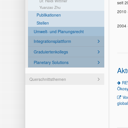
Dr. Heidi Wittmer
seit 
Yuanzao Zhu
2010 
Publikationen
Stellen
2004 
Umwelt- und Planungsrecht
Integrationsplattform
Graduiertenkollegs
Planetary Solutions
Akt
Querschnittsthemen
REW
Ökosy
Vo
globa