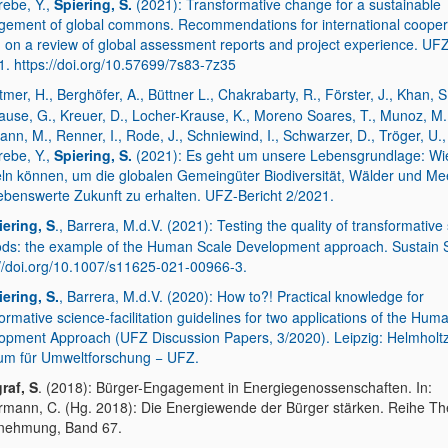
rebe, Y.,
Spiering, S.
(2021): Transformative change for a sustainable
ement of global commons. Recommendations for international cooper
 on a review of global assessment reports and project experience. UFZ
1. https://doi.org/10.57699/7s83-7z35
tmer, H., Berghöfer, A., Büttner L., Chakrabarty, R., Förster, J., Khan, S
rause, G., Kreuer, D., Locher-Krause, K., Moreno Soares, T., Munoz, M.
n, M., Renner, I., Rode, J., Schniewind, I., Schwarzer, D., Tröger, U.,
rebe, Y.,
Spiering, S.
(2021): Es geht um unsere Lebensgrundlage: Wie 
ln können, um die globalen Gemeingüter Biodiversität, Wälder und Me
lebenswerte Zukunft zu erhalten. UFZ-Bericht 2/2021.
iering, S
., Barrera, M.d.V. (2021): Testing the quality of transformative
ds: the example of the Human Scale Development approach. Sustain S
://doi.org/10.1007/s11625-021-00966-3.
iering, S.
, Barrera, M.d.V. (2020): How to?! Practical knowledge for
ormative science-facilitation guidelines for two applications of the Hum
opment Approach (UFZ Discussion Papers, 3/2020). Leipzig: Helmholt
um für Umweltforschung − UFZ.
raf, S
. (2018): Bürger-Engagement in Energiegenossenschaften. In:
rmann, C. (Hg. 2018): Die Energiewende der Bürger stärken. Reihe Th
nehmung, Band 67.