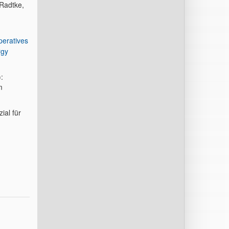
 Radtke,
peratives
rgy
:
m
ial für