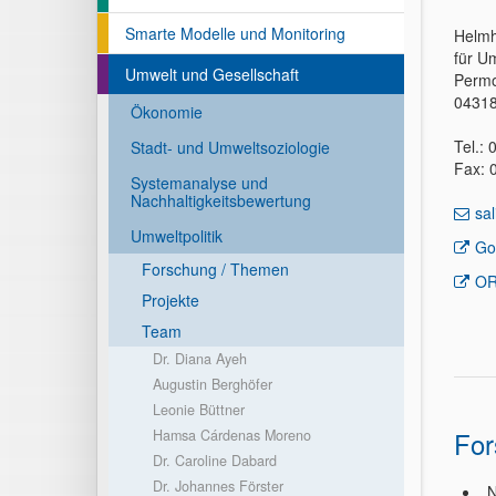
Smarte Modelle und Monitoring
Helmh
für U
Umwelt und Gesellschaft
Permo
04318
Ökonomie
Tel.:
Stadt- und Umweltsoziologie
Fax: 
Systemanalyse und
Nachhaltigkeitsbewertung
sa
Umweltpolitik
Go
Forschung / Themen
OR
Projekte
Team
Dr. Diana Ayeh
Augustin Berghöfer
Leonie Büttner
For
Hamsa Cárdenas Moreno
Dr. Caroline Dabard
Dr. Johannes Förster
N