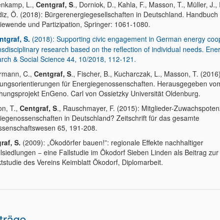
enkamp, L.,
Centgraf, S
., Dorniok, D., Kahla, F., Masson, T., Müller, J.,
ildiz, Ö. (2018): Bürgerenergiegesellschaften in Deutschland. Handbuch
iewende und Partizipation, Springer: 1061-1080.
ntgraf, S.
(2018): Supporting civic engagement in German energy coo
sdisciplinary research based on the reflection of individual needs. Ene
rch & Social Science 44, 10/2018, 112-121.
rmann, C.,
Centgraf, S
., Fischer, B., Kucharczak, L., Masson, T. (2016)
ungsorientierungen für Energiegenossenschaften. Herausgegeben vo
hungsprojekt EnGeno. Carl von Ossietzky Universität Oldenburg.
n, T.,
Centgraf, S
., Rauschmayer, F. (2015): Mitglieder-Zuwachspotenz
iegenossenschaften in Deutschland? Zeitschrift für das gesamte
senschaftswesen 65, 191-208.
raf, S.
(2009): „Ökodörfer bauen!”: regionale Effekte nachhaltiger
lsiedlungen − eine Fallstudie im Ökodorf Sieben Linden als Beitrag zur
ktstudie des Vereins Keimblatt Ökodorf, Diplomarbeit.
träge