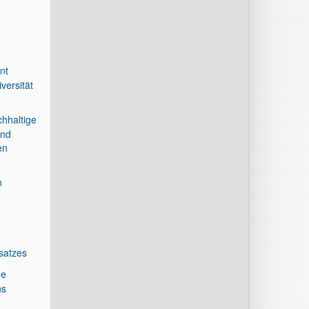
nt
versität
chhaltige
und
en
n
satzes
ne
ns