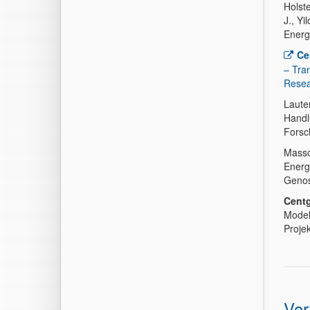
Holst
J., Y
Energ
Ce
– Tran
Resea
Laute
Handl
Forsc
Masso
Energ
Genos
Centg
Model
Proje
Vor