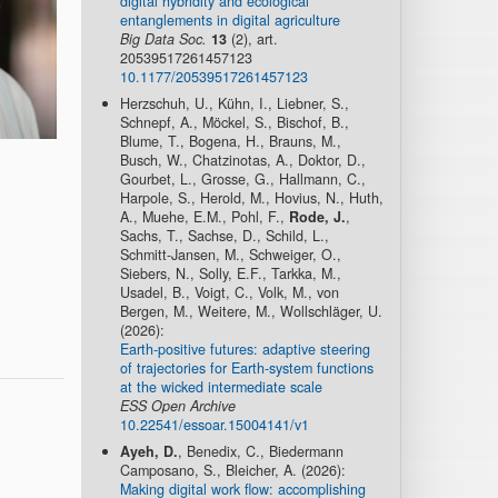
digital hybridity and ecological
entanglements in digital agriculture
Big Data Soc.
13
(2), art.
20539517261457123
10.1177/20539517261457123
Herzschuh, U., Kühn, I., Liebner, S.,
Schnepf, A., Möckel, S., Bischof, B.,
Blume, T., Bogena, H., Brauns, M.,
Busch, W., Chatzinotas, A., Doktor, D.,
Gourbet, L., Grosse, G., Hallmann, C.,
Harpole, S., Herold, M., Hovius, N., Huth,
A., Muehe, E.M., Pohl, F.,
Rode, J.
,
Sachs, T., Sachse, D., Schild, L.,
Schmitt-Jansen, M., Schweiger, O.,
Siebers, N., Solly, E.F., Tarkka, M.,
Usadel, B., Voigt, C., Volk, M., von
Bergen, M., Weitere, M., Wollschläger, U.
(2026):
Earth-positive futures: adaptive steering
of trajectories for Earth-system functions
at the wicked intermediate scale
ESS Open Archive
10.22541/essoar.15004141/v1
Ayeh, D.
, Benedix, C., Biedermann
Camposano, S., Bleicher, A. (2026):
Making digital work flow: accomplishing