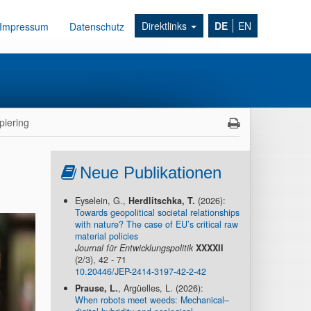
Direktlinks
DE
EN
Impressum
Datenschutz
piering
Neue Publikationen
Eyselein, G.,
Herdlitschka, T.
(2026):
Towards geopolitical societal relationships
with nature? The case of EU’s critical raw
material policies
Journal für Entwicklungspolitik
XXXXII
(2/3), 42 - 71
10.20446/JEP-2414-3197-42-2-42
Prause, L.
, Argüelles, L. (2026):
When robots meet weeds: Mechanical–