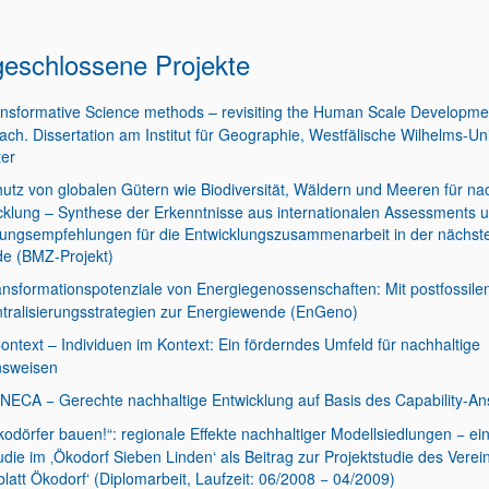
eschlossene Projekte
nsformative Science methods – revisiting the Human Scale Developme
ach. Dissertation am Institut für Geographie, Westfälische Wilhelms-Uni
er
utz von globalen Gütern wie Biodiversität, Wäldern und Meeren für na
cklung – Synthese der Erkenntnisse aus internationalen Assessments 
ungsempfehlungen für die Entwicklungszusammenarbeit in der nächst
e (BMZ-Projekt)
ansformationspotenziale von Energiegenossenschaften: Mit postfossile
tralisierungsstrategien zur Energiewende (EnGeno)
ontext – Individuen im Kontext: Ein förderndes Umfeld für nachhaltige
sweisen
NECA − Gerechte nachhaltige Entwicklung auf Basis des Capability-An
kodörfer bauen!“: regionale Effekte nachhaltiger Modellsiedlungen − ei
udie im ‚Ökodorf Sieben Linden‘ als Beitrag zur Projektstudie des Verei
blatt Ökodorf‘ (Diplomarbeit, Laufzeit: 06/2008 − 04/2009)