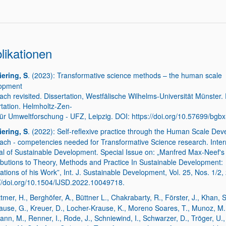
likationen
iering, S
. (2023): Transformative science methods – the human scale
opment
ach revisited. Dissertation, Westfälische Wilhelms-Universität Münster.
rtation. Helmholtz-Zen-
für Umweltforschung - UFZ, Leipzig. DOI: https://doi.org/10.57699/bgbx
iering, S
. (2022): Self-reflexive practice through the Human Scale De
ach - competencies needed for Transformative Science research. Inter
al of Sustainable Development. Special Issue on: „Manfred Max-Neef's
ibutions to Theory, Methods and Practice In Sustainable Development:
ations of his Work”, Int. J. Sustainable Development, Vol. 25, Nos. 1/2,
://doi.org/10.1504/IJSD.2022.10049718.
tmer, H., Berghöfer, A., Büttner L., Chakrabarty, R., Förster, J., Khan, S
rause, G., Kreuer, D., Locher-Krause, K., Moreno Soares, T., Munoz, M.
n, M., Renner, I., Rode, J., Schniewind, I., Schwarzer, D., Tröger, U.,