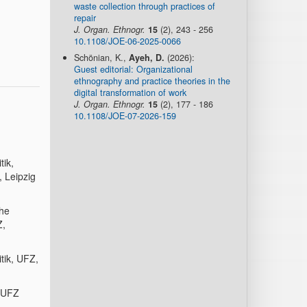
waste collection through practices of
repair
J. Organ. Ethnogr.
15
(2), 243 - 256
10.1108/JOE-06-2025-0066
Schönian, K.,
Ayeh, D.
(2026):
Guest editorial: Organizational
ethnography and practice theories in the
digital transformation of work
J. Organ. Ethnogr.
15
(2), 177 - 186
10.1108/JOE-07-2026-159
tik,
 Leipzig
che
Z,
tik, UFZ,
, UFZ