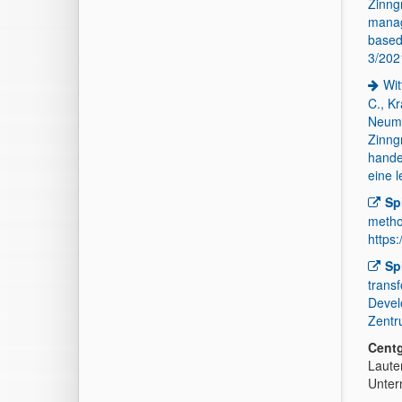
Zinng
manag
based
3/202
Wit
C., K
Neuman
Zinng
hande
eine 
Sp
metho
https
Sp
transf
Devel
Zentr
Centg
Laute
Unter