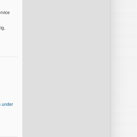
rvice
ig,
s under