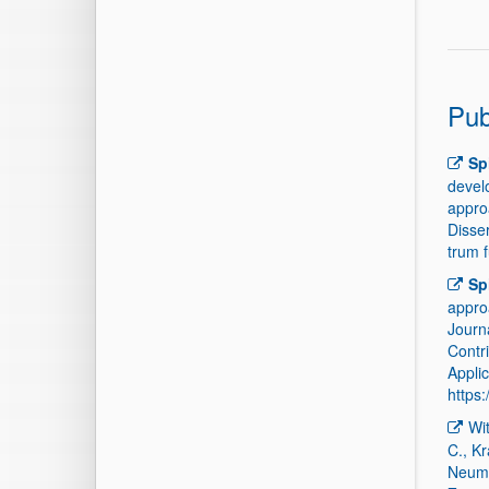
Pub
Sp
devel
appro
Disse
trum 
Sp
appro
Journ
Contr
Applic
https
Wit
C., K
Neuman