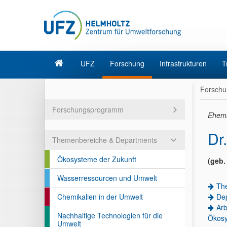
UFZ
Forschung
Infrastrukturen
T
Forschu
Forschungsprogramm
Ehema
Dr
Themenbereiche & Departments
Ökosysteme der Zukunft
(geb.
Wasserressourcen und Umwelt
Th
Chemikalien in der Umwelt
Dep
Arb
Nachhaltige Technologien für die
Ökosy
Umwelt