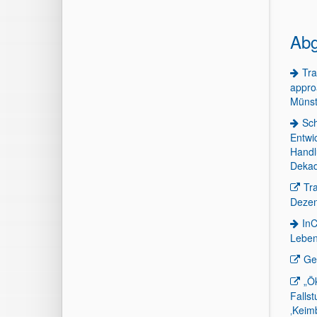
Abg
Tra
appro
Münst
Sch
Entwi
Handl
Dekad
Tr
Dezen
InC
Leben
Ge
„Ö
Fallst
‚Keim