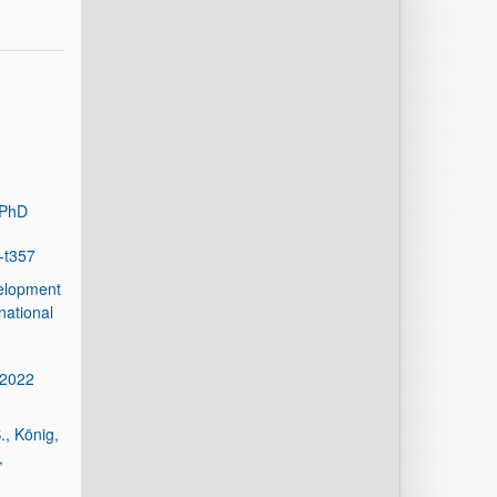
 PhD
-t357
velopment
national
 2022
., König,
,