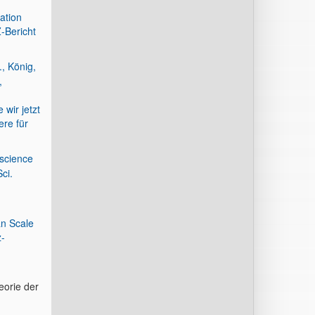
ation
-Bericht
., König,
,
wir jetzt
ere für
 science
ci.
an Scale
z-
eorie der