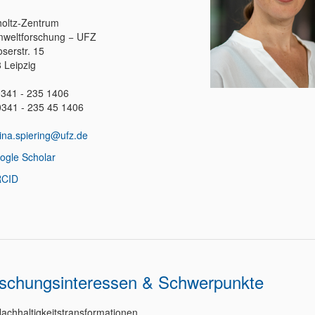
oltz-Zentrum
mweltforschung − UFZ
serstr. 15
 Leipzig
 0341 - 235 1406
0341 - 235 45 1406
lina.spiering@ufz.de
ogle Scholar
CID
schungsinteressen & Schwerpunkte
achhaltigkeitstransformationen