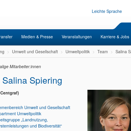
Leichte Sprache
ransfer
Medien & Presse
Veranstaltungen
Karriere & Jobs
ng
Umwelt und Gesellschaft
Umweltpolitik
Team
Salina S
lige Mitarbeiter:innen
. Salina Spiering
 Centgraf)
emenbereich Umwelt und Gesellschaft
artment Umweltpolitik
eitsgruppe „Landnutzung,
stemleistungen und Biodiversität“