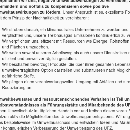
erpflichten wir uns, negative Umweltauswirkungen zu vermeiden, 
ermindern und notfalls zu kompensieren sowie positive
mweltauswirkungen zu fördern.
Unser Anspruch ist es, exzellente F
t dem Prinzip der Nachhaltigkeit zu vereinbaren:
Wir streben danach, ein klimaneutrales Unternehmen zu werden und
verpflichten uns, unsere Treibhausgas-Emissionen kontinuierlich zu v
Wir verpflichten uns, effizient mit Ressourcen wie Energie, Rohstoffe
und Flächen umzugehen.
Wir wollen sowohl unseren Arbeitsweg als auch unsere Dienstreisen 
effizient und umweltverträglich gestalten.
Wir beschaffen bevorzugt Produkte, die über ihren gesamten Lebensz
umweltverträglichste Option darstellen und substituieren nach Möglich
gefährliche Stoffe.
Wir pflegen einen verantwortungsvollen Umgang mit Abfällen und str
Reduzierung an.
mweltbewusstes und ressourcenschonendes Verhalten ist Teil un
elbstverständnisses als Führungskräfte und Mitarbeitende des U
eben Umweltschutz im täglichen Handeln vor und treiben diesen voran. 
utzen aktiv die Möglichkeiten des Umweltmanagementsystems: Wir eng
ns beispielsweise im Umweltausschuss und entwickeln Ideen und Ma
ur kontinuierlichen Verbesserung der Umweltleistung des UFZ.