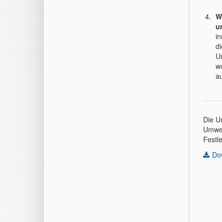
W
u
in
d
U
w
au
Die Um
Umwel
Festl
Do