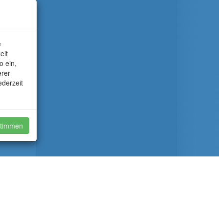
e
eit
o ein,
erer
ederzeit
timmen