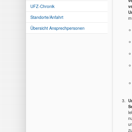
v
v
UFZ-Chronik
U
Standorte/Anfahrt
mi
Übersicht Ansprechpersonen
U
S
l
n
u
z