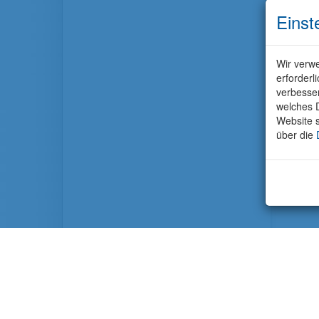
Einst
Wir verwe
erforderl
verbesse
welches D
Website s
über die