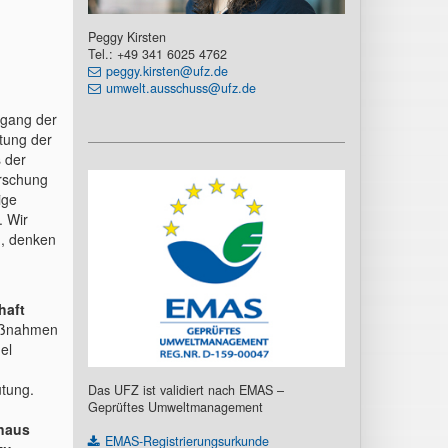
Peggy Kirsten
Tel.: +49 341 6025 4762
peggy.kirsten@ufz.de
umwelt.ausschuss@ufz.de
kgang der
tung der
 der
orschung
ige
. Wir
n, denken
haft
Maßnahmen
el
utung.
Das UFZ ist validiert nach EMAS –
Geprüftes Umweltmanagement
inaus
EMAS-Registrierungsurkunde