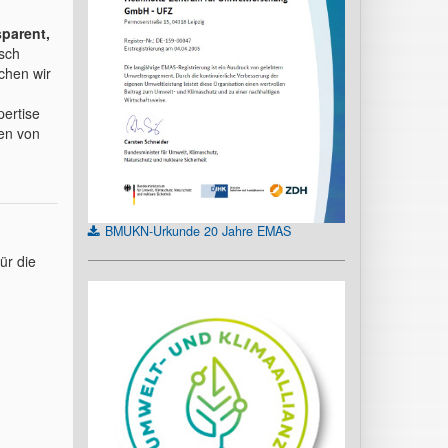
parent,
sch
chen wir
ertise
en von
BMUKN-Urkunde 20 Jahre EMAS
ür die