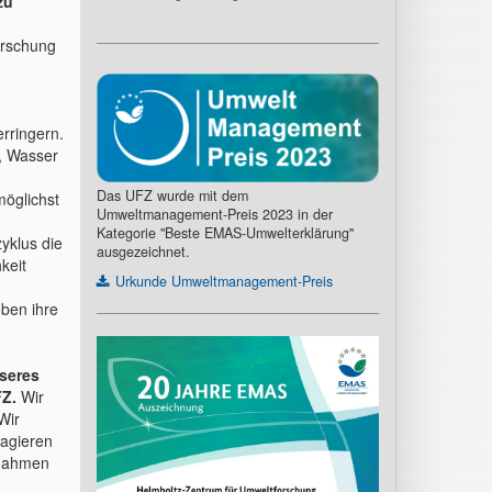
zu
orschung
erringern.
n, Wasser
Das UFZ wurde mit dem
möglichst
Umweltmanagement-Preis 2023 in der
Kategorie "Beste EMAS-Umwelterklärung"
yklus die
ausgezeichnet.
keit
Urkunde Umweltmanagement-Preis
eben ihre
seres
FZ.
Wir
Wir
agieren
ßnahmen