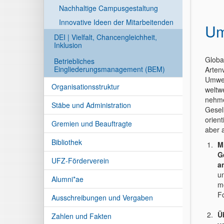
Nachhaltige Campusgestaltung
Innovative Ideen der Mitarbeitenden
Um
DEI | Vielfalt, Chancengleichheit,
Inklusion
Globa
Betriebliches
Eingliederungsmanagement (BEM)
Arten
Umwel
Organisationsstruktur
weltw
nehme
Stäbe und Administration
Gesel
orien
Gremien und Beauftragte
aber 
Bibliothek
M
G
UFZ-Förderverein
a
u
Alumni*ae
m
Fo
Ausschreibungen und Vergaben
Ü
Zahlen und Fakten