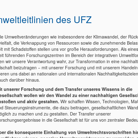
weltleitlinien des UFZ
le Umweltveränderungen wie insbesondere der Klimawandel, der Rüc
vielfalt, die Verknappung von Ressourcen sowie die zunehmende Belas
t mit Schadstoffen stellen uns vor große Herausforderungen. Als eines
eit führenden Forschungszentren im Bereich der integrativen Umweltf
n wir unsere Verantwortung wahr, zur Transformation in eine nachhalt
lschaft beizutragen − mit unserer Forschung und mit unserem Handeln
tieren uns dabei an nationalen und internationalen Nachhaltigkeitsziele
auch darüber hinaus.
it unserer Forschung und dem Transfer unseres Wissens in die
esellschaft wollen wir den Wandel zu einer nachhaltigen Gesellsc
nstoßen und aktiv gestalten.
Wir schaffen Wissen, Technologien, 
nd Steuerungsinstrumente, die dazu beitragen, gesellschaftlichen Wand
öglich zu machen und zu gestalten. Der Transfer unserer
rschungsergebnisse in die Gesellschaft ist für uns von zentraler Bede
ber die konsequente Einhaltung von Umweltrechtsvorschriften h