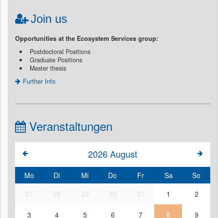
Join us
Opportunities at the Ecosystem Services group:
Postdoctoral Positions
Graduate Positions
Master thesis
Further Info
Veranstaltungen
2026
August
Mo
Di
Mi
Do
Fr
Sa
So
27
28
29
30
31
1
2
3
4
5
6
7
8
9