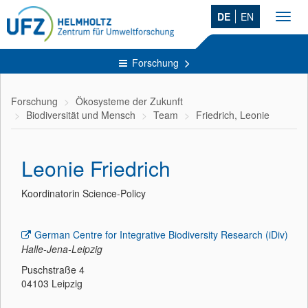
DE
EN
Toggl
navig
Forschung
Forschung
Ökosysteme der Zukunft
Biodiversität und Mensch
Team
Friedrich, Leonie
Leonie Friedrich
Koordinatorin Science-Policy
German Centre for Integrative Biodiversity Research (iDiv)
Halle-Jena-Leipzig
Puschstraße 4
04103 Leipzig