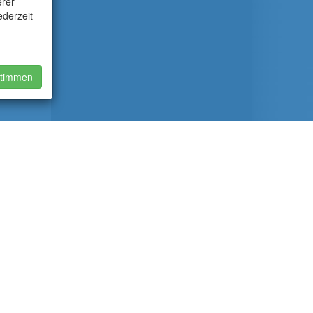
erer
ederzeit
timmen
webmaster