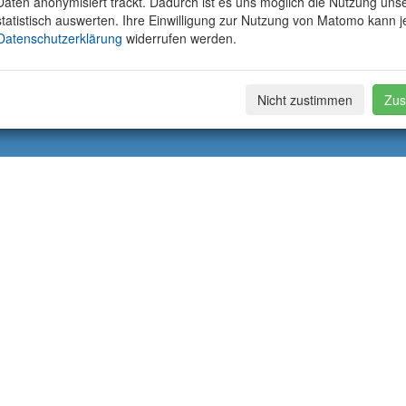
aten anonymisiert trackt. Dadurch ist es uns möglich die Nutzung uns
tatistisch auswerten. Ihre Einwilligung zur Nutzung von Matomo kann j
Datenschutzerklärung
widerrufen werden.
Nicht zustimmen
Zus
fe: 2529
geändert: 06.07.2026
Inhalt: Dr. rer. nat. Katrin Mackenzie