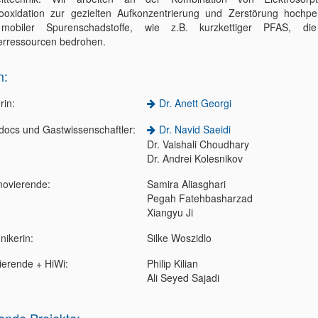
rooxidation zur gezielten Aufkonzentrierung und Zerstörung hochper
mobiler Spurenschadstoffe, wie z.B. kurzkettiger PFAS, di
rressourcen bedrohen.
m:
rin:
Dr. Anett Georgi
docs und Gastwissenschaftler:
Dr. Navid Saeidi
Dr. Vaishali Choudhary
Dr. Andrei Kolesnikov
ovierende:
Samira Aliasghari
Pegah Fatehbasharzad
Xiangyu Ji
nikerin:
Silke Woszidlo
ierende + HiWi:
Philip Kilian
Ali Seyed Sajadi