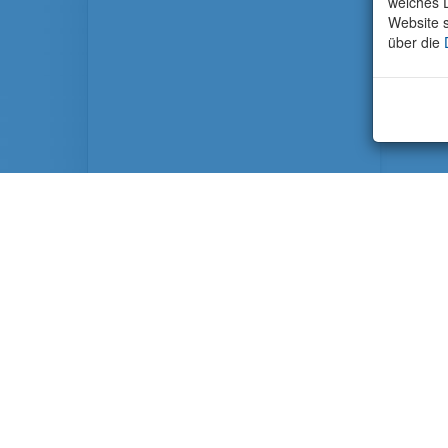
welches D
Website s
über die
Zugrif