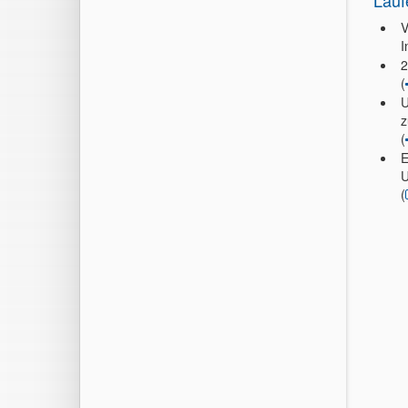
Lauf
V
I
2
(
U
z
(
E
U
(