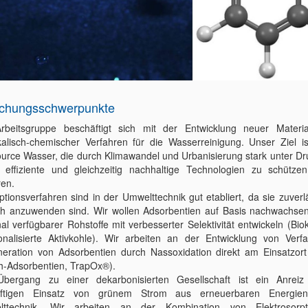
chungsschwerpunkte
rbeitsgruppe beschäftigt sich mit der Entwicklung neuer Materi
kalisch-chemischer Verfahren für die Wasserreinigung. Unser Ziel is
urce Wasser, die durch Klimawandel und Urbanisierung stark unter Dru
 effiziente und gleichzeitig nachhaltige Technologien zu schütz
ren.
ptionsverfahren sind in der Umwelttechnik gut etabliert, da sie zuverl
ch anzuwenden sind. Wir wollen Adsorbentien auf Basis nachwachse
nal verfügbarer Rohstoffe mit verbesserter Selektivität entwickeln (Bi
ionalisierte Aktivkohle). Wir arbeiten an der Entwicklung von Verf
eration von Adsorbentien durch Nassoxidation direkt am Einsatzort 
th-Adsorbentien, TrapOx®).
bergang zu einer dekarbonisierten Gesellschaft ist ein Anreiz
nftigen Einsatz von grünem Strom aus erneuerbaren Energie
lttechnik. Wir arbeiten an der Kombination von Elektrosorp