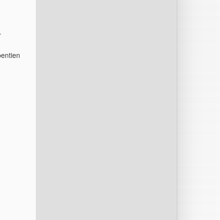
r
bentien