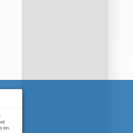
e
eit
o ein,