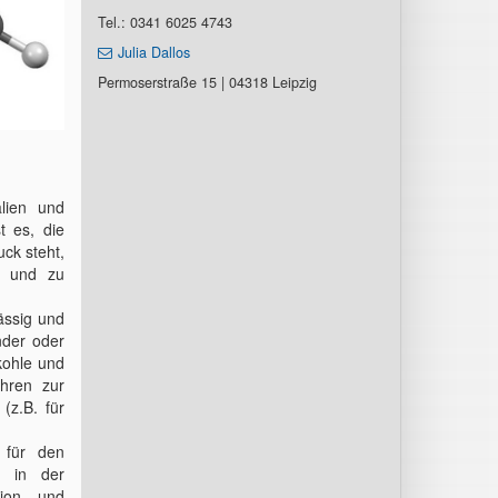
Tel.: 0341 6025 4743
Julia Dallos
Permoserstraße 15 | 04318 Leipzig
alien und
t es, die
ck steht,
en und zu
ässig und
nder oder
okohle und
ahren zur
(z.B. für
 für den
n in der
tion und