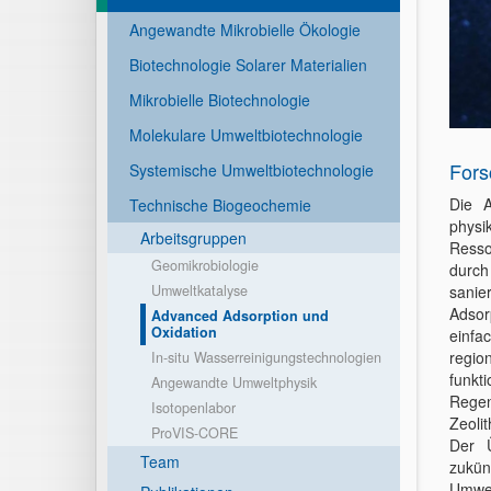
Angewandte Mikrobielle Ökologie
Biotechnologie Solarer Materialien
Mikrobielle Biotechnologie
Molekulare Umweltbiotechnologie
Fors
Systemische Umweltbiotechnologie
Die A
Technische Biogeochemie
physi
Arbeitsgruppen
Resso
Geomikrobiologie
durch
Umweltkatalyse
sanie
Adsor
Advanced Adsorption und
Oxidation
einfa
regio
In-situ Wasserreinigungstechnologien
funkt
Angewandte Umweltphysik
Regen
Isotopenlabor
Zeoli
ProVIS-CORE
Der Ü
Team
zukü
Umwe