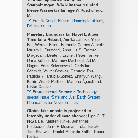
Stauhaltungen. Wie klimaneutral sind
kleine Wasserkraftanlagen?
Koschorreck,
M.
Frei fließende Flüsse. Limnologie aktuell,
Bd. 16, 83-93
Planetary Boundary for Novel Entities:
Time for a Reboot
; Annika Jahnke, Yuge
Bai, Werner Brack, Bethanie Carney Almroth,
Miriam L. Diamond, Anna Lia S. Tromer
Dragsdahl, Beate I. Escher, Peter Fantke,
Dana Kühnel, Matthew MacLeod, Ad M. J.
Ragas, Boris Sakschewski, Christian
Schmidt, Volker Strauss, Gabriele Treu,
Patricia Villarrubia-Gómez, Zhanyun Wang,
Katrin Wendt-Potthoff, Marlene Ågerstrand,
Levke Caesar
Environmental Science & Technology
special issue “Safe and Just Earth System
Boundaries for Novel Entities”
Global lake anoxia is projected to
intensify under climate change
; Lipa G. T.
Nkwalale, Karsten Rinke, Johannes
Feldbauer, Jorrit P. Mesman, Tuba Bucak,
Tom Shatwell, Daniel Mercado-Bettin, Robert
Ladwig