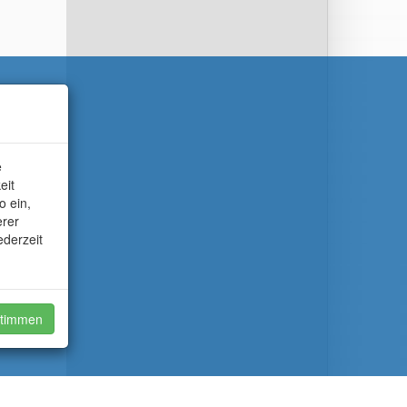
e
eit
o ein,
erer
ederzeit
timmen