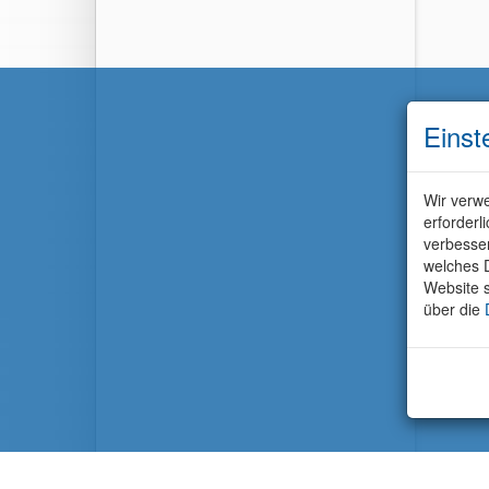
Einst
Wir verwe
erforderl
verbesse
welches D
Website s
über die