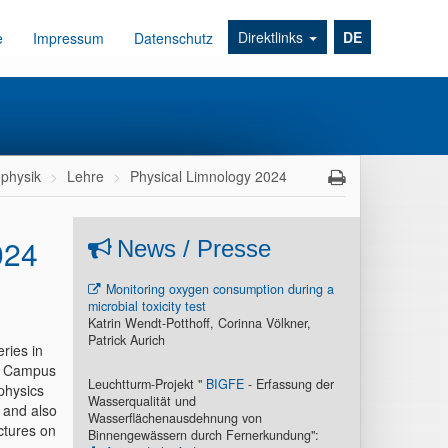
Direktlinks
DE
e
Impressum
Datenschutz
physik
Lehre
Physical Limnology 2024
024
News / Presse
Monitoring oxygen consumption during a
microbial toxicity test
Katrin Wendt-Potthoff, Corinna Völkner,
Patrick Aurich
ries in
g, Campus
Leuchtturm-Projekt "
BIGFE
- Erfassung der
physics
Wasserqualität und
 and also
Wasserflächenausdehnung von
ctures on
Binnengewässern durch Fernerkundung":