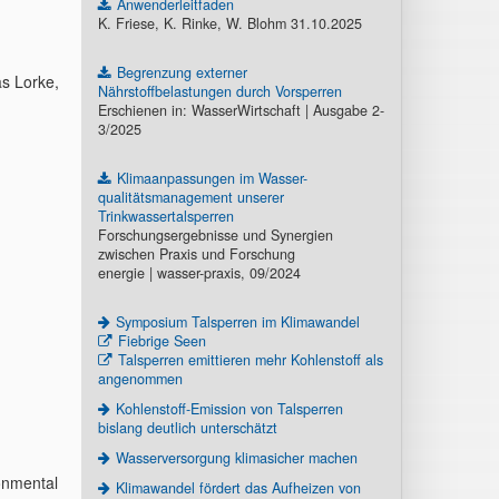
Anwenderleitfaden
K. Friese, K. Rinke, W. Blohm 31.10.2025
Begrenzung externer
as Lorke,
Nährstoffbelastungen durch Vorsperren
Erschienen in: WasserWirtschaft | Ausgabe 2-
3/2025
Klimaanpassungen im Wasser-
qualitätsmanagement unserer
Trinkwassertalsperren
Forschungsergebnisse und Synergien
zwischen Praxis und Forschung
energie | wasser-praxis, 09/2024
Symposium Talsperren im Klimawandel
Fiebrige Seen
Talsperren emittieren mehr Kohlenstoff als
angenommen
Kohlenstoff-Emission von Talsperren
bislang deutlich unterschätzt
Wasserversorgung klimasicher machen
ronmental
Klimawandel fördert das Aufheizen von