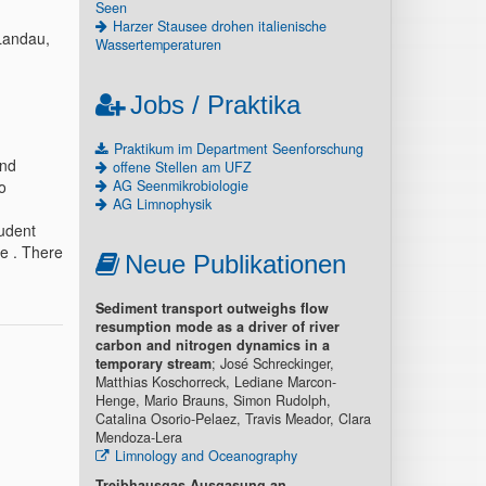
Seen
Harzer Stausee drohen italienische
-Landau,
Wassertemperaturen
Jobs / Praktika
Praktikum im Department Seenforschung
and
offene Stellen am UFZ
o
AG Seenmikrobiologie
AG Limnophysik
tudent
e . There
Neue Publikationen
Sediment transport outweighs flow
resumption mode as a driver of river
carbon and nitrogen dynamics in a
temporary stream
; José Schreckinger,
Matthias Koschorreck, Lediane Marcon-
Henge, Mario Brauns, Simon Rudolph,
Catalina Osorio-Pelaez, Travis Meador, Clara
Mendoza-Lera
Limnology and Oceanography
Treibhausgas-Ausgasung an