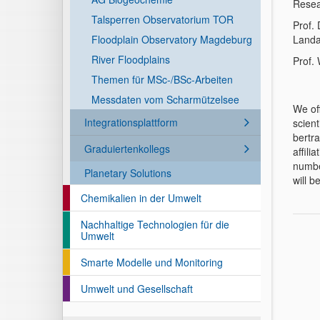
Resea
Talsperren Observatorium TOR
Prof. 
Floodplain Observatory Magdeburg
Land
River Floodplains
Prof.
Themen für MSc-/BSc-Arbeiten
Messdaten vom Scharmützelsee
We of
Integrationsplattform
scient
bertr
Graduiertenkollegs
affili
numbe
Planetary Solutions
will b
Chemikalien in der Umwelt
Nachhaltige Technologien für die
Umwelt
Smarte Modelle und Monitoring
Umwelt und Gesellschaft