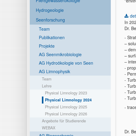
Fließgewässerökologie
"envi
Hydrogeologie
det
Seenforschung
In 202
Dr. B
Team
Publikationen
- Stra
– solu
Projekte
– dens
AG Seenmikrobiologie
– surf
– int
AG Hydroökologie von Seen
- prop
AG Limnophysik
- Perm
Team
- Turb
- Tur
Lehre
- Tur
Physical Limnology 2023
- Turb
Physical Limnology 2024
Physical Limnology 2025
- trac
Physical Limnology 2026
Angebote für Studierende
WEBAX
Dr. B
AG Biogeochemie