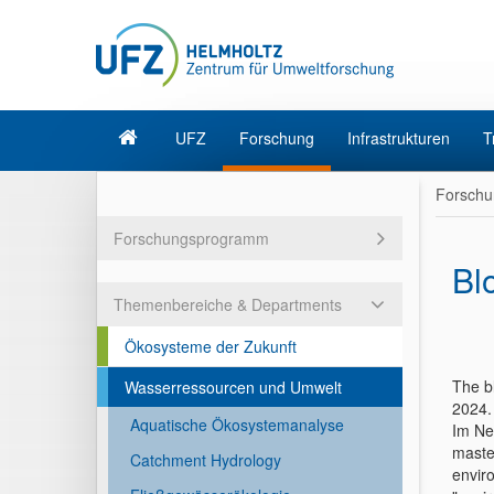
UFZ
Forschung
Infrastrukturen
T
Forschu
Forschungsprogramm
Bl
Themenbereiche & Departments
Ökosysteme der Zukunft
The bl
Wasserressourcen und Umwelt
2024.
Aquatische Ökosystemanalyse
Im Neu
maste
Catchment Hydrology
enviro