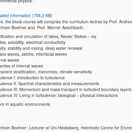
ronmental physics".
ailed information (758.2 KB)
4, the block course will comprise the curriculum lectres by Prof. Andre
ertram Boehrer and Prof. Werner Aeschbach:
tification and circulation of lakes, Navier Stokes – eq.
tes, solubility, electrical conductivity
ity, stability and mixing, deep water renewal
ace waves, seiche, interfacial waves
ernal waves
erties of internal waves
anent stratification, meromixis, climate sensitivity
ulence I: Introduction to turbulence
bulence II: Spectral characteristics and measurements
bulence III: Momentum and mass transport in turbulent boundary layers
ulence IV: Living in turbulence: biological – physical interactions
ers in aquatic environments
ertram Boehrer: Lecturer at Uni-Heidelberg, Helmholtz Centre for Envi