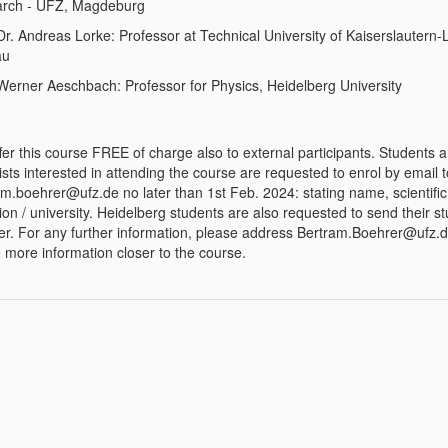
rch - UFZ, Magdeburg
Dr. Andreas Lorke: Professor at Technical University of Kaiserslautern
au
 Werner Aeschbach: Professor for Physics, Heidelberg University
fer this course FREE of charge also to external participants. Students 
ists interested in attending the course are requested to enrol by email t
am.boehrer@ufz.de no later than 1st Feb. 2024: stating name, scientific
ation / university. Heidelberg students are also requested to send their s
r. For any further information, please address Bertram.Boehrer@ufz.d
e more information closer to the course.