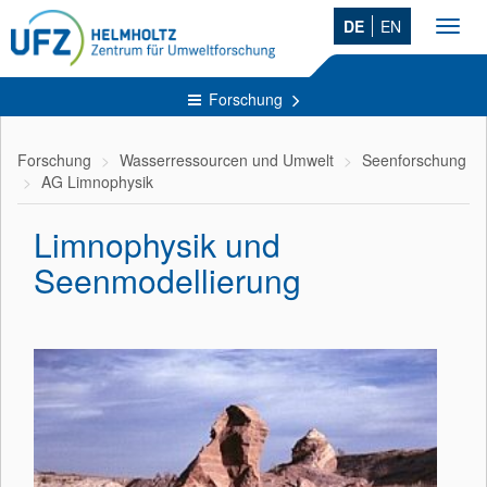
DE
EN
Toggl
navig
Forschung
Forschung
Wasserressourcen und Umwelt
Seenforschung
AG Limnophysik
Limnophysik und
Seenmodellierung