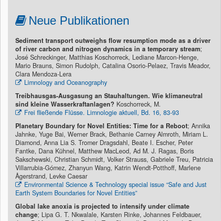
Neue Publikationen
Sediment transport outweighs flow resumption mode as a driver
of river carbon and nitrogen dynamics in a temporary stream
;
José Schreckinger, Matthias Koschorreck, Lediane Marcon-Henge,
Mario Brauns, Simon Rudolph, Catalina Osorio-Pelaez, Travis Meador,
Clara Mendoza-Lera
Limnology and Oceanography
Treibhausgas-Ausgasung an Stauhaltungen. Wie klimaneutral
sind kleine Wasserkraftanlagen?
Koschorreck, M.
Frei fließende Flüsse. Limnologie aktuell, Bd. 16, 83-93
Planetary Boundary for Novel Entities: Time for a Reboot
; Annika
Jahnke, Yuge Bai, Werner Brack, Bethanie Carney Almroth, Miriam L.
Diamond, Anna Lia S. Tromer Dragsdahl, Beate I. Escher, Peter
Fantke, Dana Kühnel, Matthew MacLeod, Ad M. J. Ragas, Boris
Sakschewski, Christian Schmidt, Volker Strauss, Gabriele Treu, Patricia
Villarrubia-Gómez, Zhanyun Wang, Katrin Wendt-Potthoff, Marlene
Ågerstrand, Levke Caesar
Environmental Science & Technology special issue “Safe and Just
Earth System Boundaries for Novel Entities”
Global lake anoxia is projected to intensify under climate
change
; Lipa G. T. Nkwalale, Karsten Rinke, Johannes Feldbauer,