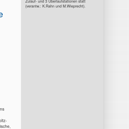
Zulauf- und 3 Überlaufstationen statt
(verantw.: K.Rahn und M.Wieprecht).
e
ums
ltz-
ische,