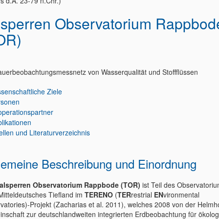
us d.Ä. 23-79 n.Chr.)
lsperren Observatorium Rappbod
OR)
auerbeobachtungsmessnetz von Wasserqualität und Stoffflüssen
senschaftliche Ziele
rsonen
perationspartner
likationen
llen und Literaturverzeichnis
gemeine Beschreibung und Einordnung
alsperren Observatorium Rappbode (TOR)
ist Teil des Observatori
Mitteldeutsches Tiefland im
TERENO
(
TER
restrial
EN
vironmental
vatories)-Projekt (Zacharias et al. 2011), welches 2008 von der Helmho
nschaft zur deutschlandweiten integrierten Erdbeobachtung für ökolog