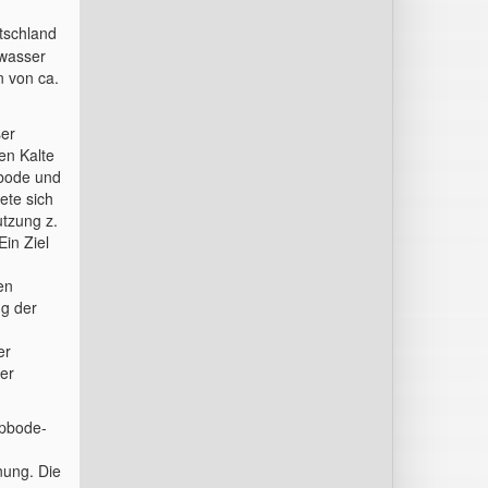
tschland
kwasser
n von ca.
ser
en Kalte
bode und
ete sich
utzung z.
Ein Ziel
en
ng der
er
der
ppbode-
ung. Die