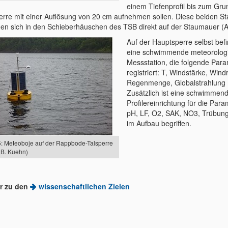
einem Tiefenprofil bis zum Gru
erre mit einer Auflösung von 20 cm aufnehmen sollen. Diese beiden St
den sich in den Schieberhäuschen des TSB direkt auf der Staumauer (A
Auf der Hauptsperre selbst befi
eine schwimmende meteorolog
Messstation, die folgende Par
registriert: T, Windstärke, Wind
Regenmenge, Globalstrahlung (
Zusätzlich ist eine schwimmen
Profilereinrichtung für die Para
pH, LF, O2, SAK, NO3, Trübung
im Aufbau begriffen.
5: Meteoboje auf der Rappbode-Talsperre
 B. Kuehn)
r zu den
wissenschaftlichen Zielen