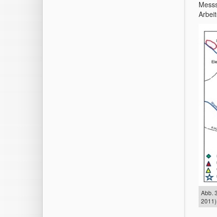
Messs
Arbei
Abb. 
2011)