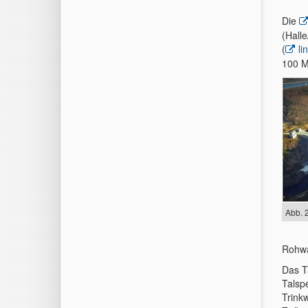
Die
(Hall
(
li
100 M
Abb. 
Roh
Das T
Talsp
Trink