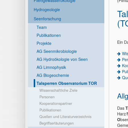
Fließgewässerökologie
(Plini
Hydrogeologie
Ta
Seenforschung
(T
Team
Publikationen
Ein D
Projekte
AG Seenmikrobiologie
Wis
AG Hydroökologie von Seen
Pe
Koo
AG Limnophysik
Pub
AG Biogeochemie
Que
Talsperren Observatorium TOR
Wissenschaftliche Ziele
All
Personen
Kooperationspartner
Das
T
Publikationen
Harz/
Quellen und Literaturverzeichnis
O
bser
Begriffserläuterungen
Gemei