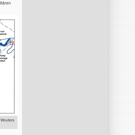
itären
h Wouters