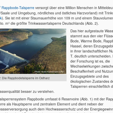
Rappbode-Talsperre
versorgt über eine Million Menschen in Mitteldeu
e/Saale und Umgebung, nördliches und östliches Harzvorland) mit Trin
nk
). Sie ist mit einer Staumauerhöhe von 109 m und einem Stauvolume
io. m³ die größte Trinkwassertalsperre Deutschlands (Abb. 2).
Das hier aufgestaute Was
stammt aus den vier Flüss
Bode, Warme Bode, Rapp
Hassel, deren Einzugsgebi
in ihrer landschaftlichen N
T. deutlich unterscheiden. 
der Forschung ist es, die
Wechselwirkungen zwisch
Beschaffenheit und Nutzu
Einzugsgebiete und des
2: Die Rappbodetalsperre im Ostharz
ökologischen Zustandes d
Talsperren einschließlich 
wasserqualität besser zu verstehen.
alsperrensystem Rappbode umfasst 6 Reservoire (Abb. 1) mit der Ra
erre als Hauptsperre und zentralem Element und dient neben der
wasserversorgung auch dem Hochwasserschutz und der Energiegewinn