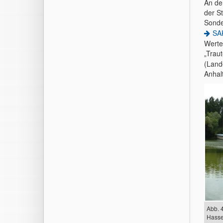
An de
der S
Sonde
SA
Werte
„Trau
(Land
Anhalt
Abb. 
Hassel