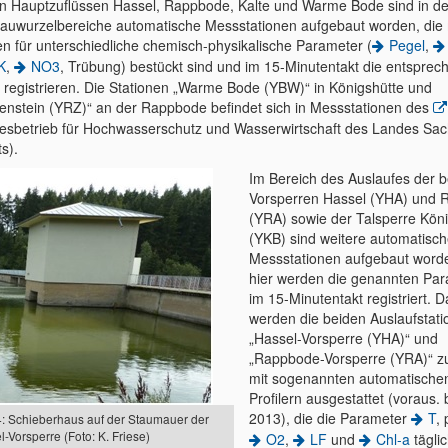
n Hauptzuflüssen Hassel, Rappbode, Kalte und Warme Bode sind in d
tauwurzelbereiche automatische Messstationen aufgebaut worden, die 
n für unterschiedliche chemisch-physikalische Parameter (
Pegel
,
K
,
NO3
, Trübung) bestückt sind und im 15-Minutentakt die entspre
 registrieren. Die Stationen „Warme Bode (YBW)“ in Königshütte und
tenstein (YRZ)“ an der Rappbode befindet sich in Messstationen des
esbetrieb für Hochwasserschutz und Wasserwirtschaft des Landes Sa
s).
Im Bereich des Auslaufes der 
Vorsperren Hassel (YHA) und
(YRA) sowie der Talsperre Kön
(YKB) sind weitere automatisc
Messstationen aufgebaut word
hier werden die genannten Pa
im 15-Minutentakt registriert. 
werden die beiden Auslaufstat
„Hassel-Vorsperre (YHA)“ und
„Rappbode-Vorsperre (YRA)“ zu
mit sogenannten automatische
Profilern ausgestattet (voraus.
2013), die die Parameter
T
, 
4: Schieberhaus auf der Staumauer der
-Vorsperre (Foto: K. Friese)
O2
,
LF
und
Chl-a
täglic