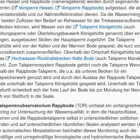
sse Hassel und Rappbode (namensgebend) werden durch sogenannte
erren (
Vorsperre Hassel
,
Vorsperre Rappbode
) aufgestaut, die al
entationsfalle und zur Nährstoffelimination dienen. Da die Wassermen
r beiden Zuflüsse den Bedarf an Rohwasser für die Trinkwasseraufbere
 decken können, wird Wasser von der
Talsperre Königshütte
(auch
eitungssperre oder Überleitungsbauwerk Königshütte genannt) über ei
ngen, ausgebauten Stollen der Hauptsperre zugeführt. Die Talsperre
shütte wird von der Kalten und der Warmen Bode gespeist, die kurz vo
urzelbereich zusammenfließen. Oberhalb der Ortschaft Königshütte be
das
Hochwasser-Rückhaltebecken Kalte Bode
(auch Talsperre Mande
nt). Zum Talsperrensystem Rappbode gehört noch die Talsperre Wend
halb der Rappbode-Talsperre, die u.a. als unteres Becken für ein
peicherwerk genutzt wird und durch den Auslass der Rappode-Talspe
ode unterhalb der Talsperre Königshütte gespeist wird. Unterhalb der T
furth entwickelt sich der freie Lauf der Bode bis zur Mündung bei Nie
ich von Staßfurt) in die Saale.
alsperrenobservatorium Rappbode
(TOR) umfasst ein umfangreiche
oring zur Untersuchung der Wasserqualität, in dem die Hauptzuflüsse,
erren und die Rappbodetalsperre selbst in unterschiedlichen zeitlichen
nden und auf unterschiedlichen räumlichen Skalen analysiert werden (A
 automatischen Messstationen beinhaltet dieses Monitoring auch die
mäßige und unregelmäßige limnologische und hydrochemische Beprob