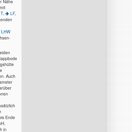
er Nähe
mit
T
,
LF
,
chenden
LHW
chsen-
beiden
 Rappbode
igshütte
he
en. Auch
rameter
Darüber
ionen
sätzlich
n
 bis Ende
pH,
h in