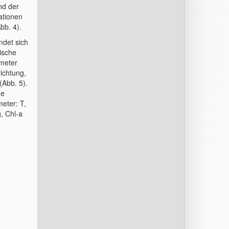
nd der
ationen
bb. 4).
ndet sich
ische
ameter
richtung,
Abb. 5).
de
meter: T,
, Chl-a