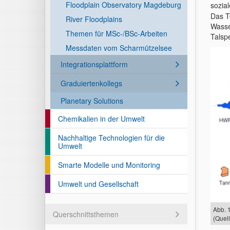
Floodplain Observatory Magdeburg
sozia
Das T
River Floodplains
Wasse
Themen für MSc-/BSc-Arbeiten
Talsp
Messdaten vom Scharmützelsee
Integrationsplattform
Graduiertenkollegs
Planetary Solutions
Chemikalien in der Umwelt
Nachhaltige Technologien für die
Umwelt
Smarte Modelle und Monitoring
Umwelt und Gesellschaft
Abb. 
Querschnittsthemen
(Quel