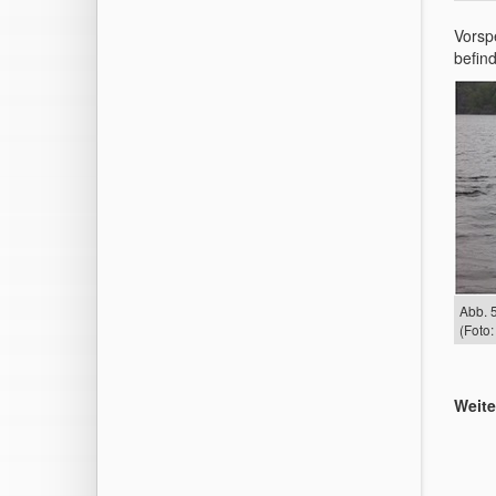
Vorsp
befin
Abb. 
(Foto:
Weite