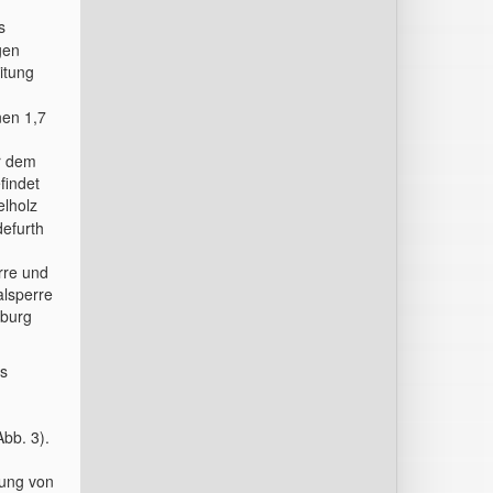
s
gen
itung
nen 1,7
r dem
findet
lholz
efurth
rre und
alsperre
nburg
s
bb. 3).
ung von