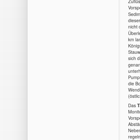
Zuflü
Vorsp
Sedim
diese
nicht
Überl
km la
König
Stauw
sich 
genan
unter
Pumps
die B
Wende
(östl
Das
T
Monit
Vorsp
Abstä
Neben
regel