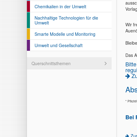
aussc
Chemikalien in der Umwelt
Vorla
Nachhaltige Technologien für die
Umwelt
Wir f
Auenö
Smarte Modelle und Monitoring
Bleib
Umwelt und Gesellschaft
Das A
Bitt
Querschnittsthemen
regu
Z
Abs
* Pflichtf
Bei 
Zu