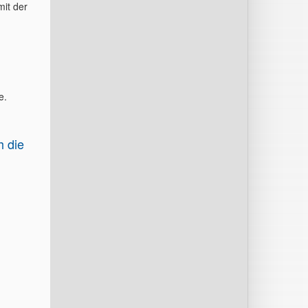
mit der
e.
h die