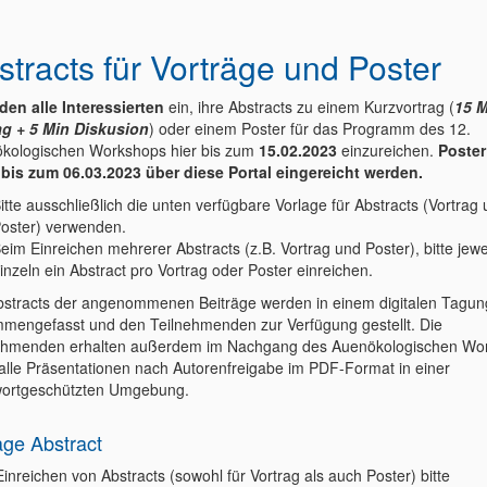
stracts für Vorträge und Poster
den alle Interessierten
ein, ihre Abstracts zu einem Kurzvortrag (
15 M
ag + 5 Min Diskusion
) oder einem Poster für das Programm des 12.
kologischen Workshops hier bis zum
15.02.2023
einzureichen.
Poste
bis zum 06.03.2023 über diese Portal eingereicht werden.
itte ausschließlich die unten verfügbare Vorlage für Abstracts (Vortrag
oster) verwenden.
eim Einreichen mehrerer Abstracts (z.B. Vortrag und Poster), bitte jewe
inzeln ein Abstract pro Vortrag oder Poster einreichen.
bstracts der angenommenen Beiträge werden in einem digitalen Tagu
mengefasst und den Teilnehmenden zur Verfügung gestellt. Die
ehmenden erhalten außerdem im Nachgang des Auenökologischen Wo
alle Präsentationen nach Autorenfreigabe im PDF-Format in einer
ortgeschützten Umgebung.
age Abstract
inreichen von Abstracts (sowohl für Vortrag als auch Poster) bitte