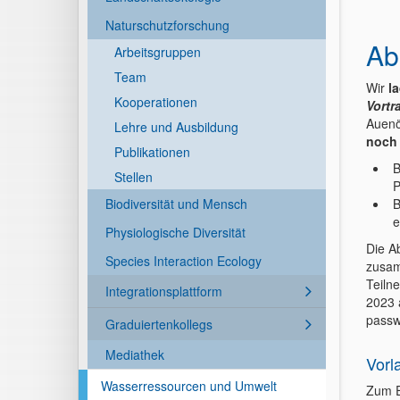
Naturschutzforschung
Ab
Arbeitsgruppen
Team
Wir
la
Kooperationen
Vortr
Auenö
Lehre und Ausbildung
noch 
Publikationen
B
Stellen
P
Biodiversität und Mensch
B
e
Physiologische Diversität
Die A
Species Interaction Ecology
zusam
Teiln
Integrationsplattform
2023 
passw
Graduiertenkollegs
Mediathek
Vorl
Wasserressourcen und Umwelt
Zum E