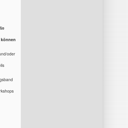
in
r können
 und/oder
ils
ngsband
rkshops