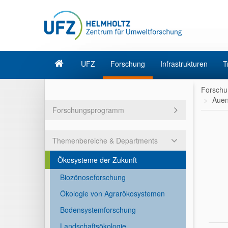
UFZ
Forschung
Infrastrukturen
T
Forschu
Auen
Forschungsprogramm
Themenbereiche & Departments
Ökosysteme der Zukunft
Biozönoseforschung
Ökologie von Agrarökosystemen
Bodensystemforschung
Landschaftsökologie