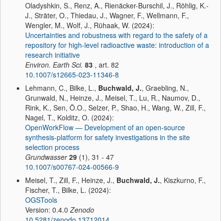
Oladyshkin, S., Renz, A., Rienäcker-Burschil, J., Röhlig, K.-
J., Sträter, O., Thiedau, J., Wagner, F., Wellmann, F.,
Wengler, M., Wolf, J., Rühaak, W. (2024):
Uncertainties and robustness with regard to the safety of a
repository for high-level radioactive waste: introduction of a
research initiative
Environ. Earth Sci.
83
, art. 82
10.1007/s12665-023-11346-8
Lehmann, C., Bilke, L.,
Buchwald, J.
, Graebling, N.,
Grunwald, N., Heinze, J., Meisel, T., Lu, R., Naumov, D.,
Rink, K., Sen, Ö.O., Selzer, P., Shao, H., Wang, W., Zill, F.,
Nagel, T., Kolditz, O. (2024):
OpenWorkFlow — Development of an open-source
synthesis-platform for safety investigations in the site
selection process
Grundwasser
29
(1), 31 - 47
10.1007/s00767-024-00566-9
Meisel, T., Zill, F., Heinze, J.,
Buchwald, J.
, Kiszkurno, F.,
Fischer, T., Bilke, L. (2024):
OGSTools
Version: 0.4.0
Zenodo
10.5281/zenodo.13712014