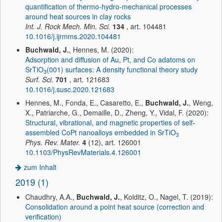
quantification of thermo-hydro-mechanical processes
around heat sources in clay rocks
Int. J. Rock Mech. Min. Sci.
134
, art. 104481
10.1016/j.ijrmms.2020.104481
Buchwald, J.
, Hennes, M. (2020):
Adsorption and diffusion of Au, Pt, and Co adatoms on
SrTiO
(001) surfaces: A density functional theory study
3
Surf. Sci.
701
, art. 121683
10.1016/j.susc.2020.121683
Hennes, M., Fonda, E., Casaretto, E.,
Buchwald, J.
, Weng,
X., Patriarche, G., Demaille, D., Zheng, Y., Vidal, F. (2020):
Structural, vibrational, and magnetic properties of self-
assembled CoPt nanoalloys embedded in SrTiO
3
Phys. Rev. Mater.
4
(12), art. 126001
10.1103/PhysRevMaterials.4.126001
zum Inhalt
2019 (1)
Chaudhry, A.A.,
Buchwald, J.
, Kolditz, O., Nagel, T. (2019):
Consolidation around a point heat source (correction and
verification)