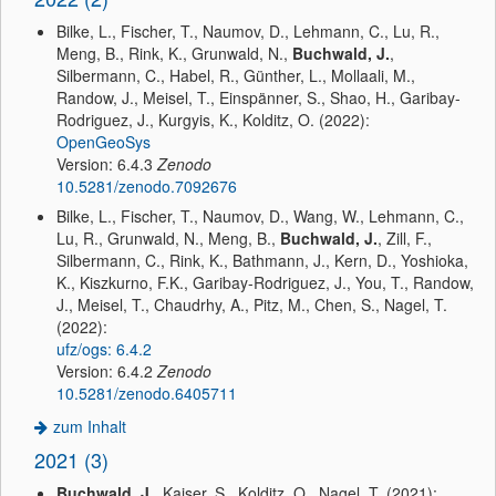
Bilke, L., Fischer, T., Naumov, D., Lehmann, C., Lu, R.,
Meng, B., Rink, K., Grunwald, N.,
Buchwald, J.
,
Silbermann, C., Habel, R., Günther, L., Mollaali, M.,
Randow, J., Meisel, T., Einspänner, S., Shao, H., Garibay-
Rodriguez, J., Kurgyis, K., Kolditz, O. (2022):
OpenGeoSys
Version: 6.4.3
Zenodo
10.5281/zenodo.7092676
Bilke, L., Fischer, T., Naumov, D., Wang, W., Lehmann, C.,
Lu, R., Grunwald, N., Meng, B.,
Buchwald, J.
, Zill, F.,
Silbermann, C., Rink, K., Bathmann, J., Kern, D., Yoshioka,
K., Kiszkurno, F.K., Garibay-Rodriguez, J., You, T., Randow,
J., Meisel, T., Chaudrhy, A., Pitz, M., Chen, S., Nagel, T.
(2022):
ufz/ogs: 6.4.2
Version: 6.4.2
Zenodo
10.5281/zenodo.6405711
zum Inhalt
2021 (3)
Buchwald, J.
, Kaiser, S., Kolditz, O., Nagel, T. (2021):