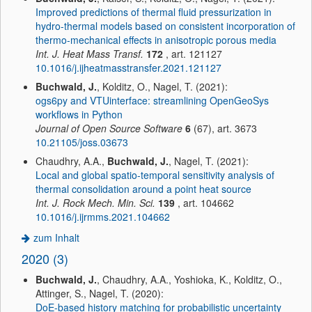
Improved predictions of thermal fluid pressurization in
hydro-thermal models based on consistent incorporation of
thermo-mechanical effects in anisotropic porous media
Int. J. Heat Mass Transf.
172
, art. 121127
10.1016/j.ijheatmasstransfer.2021.121127
Buchwald, J.
, Kolditz, O., Nagel, T. (2021):
ogs6py and VTUinterface: streamlining OpenGeoSys
workflows in Python
Journal of Open Source Software
6
(67), art. 3673
10.21105/joss.03673
Chaudhry, A.A.,
Buchwald, J.
, Nagel, T. (2021):
Local and global spatio-temporal sensitivity analysis of
thermal consolidation around a point heat source
Int. J. Rock Mech. Min. Sci.
139
, art. 104662
10.1016/j.ijrmms.2021.104662
zum Inhalt
2020 (3)
Buchwald, J.
, Chaudhry, A.A., Yoshioka, K., Kolditz, O.,
Attinger, S., Nagel, T. (2020):
DoE-based history matching for probabilistic uncertainty