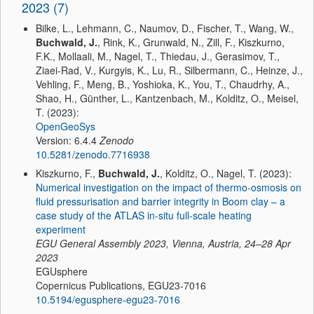
2023 (7)
Bilke, L., Lehmann, C., Naumov, D., Fischer, T., Wang, W.,
Buchwald, J.
, Rink, K., Grunwald, N., Zill, F., Kiszkurno,
F.K., Mollaali, M., Nagel, T., Thiedau, J., Gerasimov, T.,
Ziaei-Rad, V., Kurgyis, K., Lu, R., Silbermann, C., Heinze, J.,
Vehling, F., Meng, B., Yoshioka, K., You, T., Chaudrhy, A.,
Shao, H., Günther, L., Kantzenbach, M., Kolditz, O., Meisel,
T. (2023):
OpenGeoSys
Version: 6.4.4
Zenodo
10.5281/zenodo.7716938
Kiszkurno, F.,
Buchwald, J.
, Kolditz, O., Nagel, T. (2023):
Numerical investigation on the impact of thermo-osmosis on
fluid pressurisation and barrier integrity in Boom clay – a
case study of the ATLAS in-situ full-scale heating
experiment
EGU General Assembly 2023, Vienna, Austria, 24–28 Apr
2023
EGUsphere
Copernicus Publications, EGU23-7016
10.5194/egusphere-egu23-7016