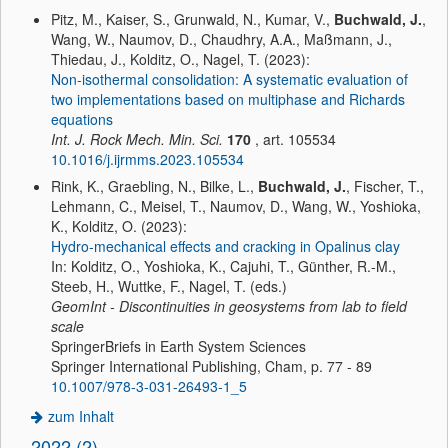
Pitz, M., Kaiser, S., Grunwald, N., Kumar, V.,
Buchwald, J.
,
Wang, W., Naumov, D., Chaudhry, A.A., Maßmann, J.,
Thiedau, J., Kolditz, O., Nagel, T. (2023):
Non-isothermal consolidation: A systematic evaluation of
two implementations based on multiphase and Richards
equations
Int. J. Rock Mech. Min. Sci.
170
, art. 105534
10.1016/j.ijrmms.2023.105534
Rink, K., Graebling, N., Bilke, L.,
Buchwald, J.
, Fischer, T.,
Lehmann, C., Meisel, T., Naumov, D., Wang, W., Yoshioka,
K., Kolditz, O. (2023):
Hydro-mechanical effects and cracking in Opalinus clay
In: Kolditz, O., Yoshioka, K., Cajuhi, T., Günther, R.-M.,
Steeb, H., Wuttke, F., Nagel, T. (eds.)
GeomInt - Discontinuities in geosystems from lab to field
scale
SpringerBriefs in Earth System Sciences
Springer International Publishing, Cham, p. 77 - 89
10.1007/978-3-031-26493-1_5
zum Inhalt
2022 (2)