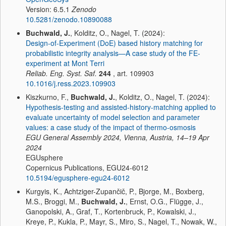
Version: 6.5.1
Zenodo
10.5281/zenodo.10890088
Buchwald, J.
, Kolditz, O., Nagel, T. (2024):
Design-of-Experiment (DoE) based history matching for
probabilistic integrity analysis—A case study of the FE-
experiment at Mont Terri
Reliab. Eng. Syst. Saf.
244
, art. 109903
10.1016/j.ress.2023.109903
Kiszkurno, F.,
Buchwald, J.
, Kolditz, O., Nagel, T. (2024):
Hypothesis-testing and assisted-history-matching applied to
evaluate uncertainty of model selection and parameter
values: a case study of the impact of thermo-osmosis
EGU General Assembly 2024, Vienna, Austria, 14–19 Apr
2024
EGUsphere
Copernicus Publications, EGU24-6012
10.5194/egusphere-egu24-6012
Kurgyis, K., Achtziger-Zupančič, P., Bjorge, M., Boxberg,
M.S., Broggi, M.,
Buchwald, J.
, Ernst, O.G., Flügge, J.,
Ganopolski, A., Graf, T., Kortenbruck, P., Kowalski, J.,
Kreye, P., Kukla, P., Mayr, S., Miro, S., Nagel, T., Nowak, W.,