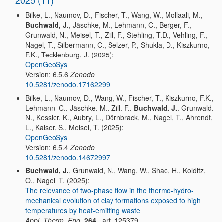
2025 (11)
Bilke, L., Naumov, D., Fischer, T., Wang, W., Mollaali, M.,
Buchwald, J.
, Jäschke, M., Lehmann, C., Berger, F.,
Grunwald, N., Meisel, T., Zill, F., Stehling, T.D., Vehling, F.,
Nagel, T., Silbermann, C., Selzer, P., Shukla, D., Kiszkurno,
F.K., Tecklenburg, J. (2025):
OpenGeoSys
Version: 6.5.6
Zenodo
10.5281/zenodo.17162299
Bilke, L., Naumov, D., Wang, W., Fischer, T., Kiszkurno, F.K.,
Lehmann, C., Jäschke, M., Zill, F.,
Buchwald, J.
, Grunwald,
N., Kessler, K., Aubry, L., Dörnbrack, M., Nagel, T., Ahrendt,
L., Kaiser, S., Meisel, T. (2025):
OpenGeoSys
Version: 6.5.4
Zenodo
10.5281/zenodo.14672997
Buchwald, J.
, Grunwald, N., Wang, W., Shao, H., Kolditz,
O., Nagel, T. (2025):
The relevance of two-phase flow in the thermo-hydro-
mechanical evolution of clay formations exposed to high
temperatures by heat-emitting waste
Appl. Therm. Eng.
264
, art. 125379