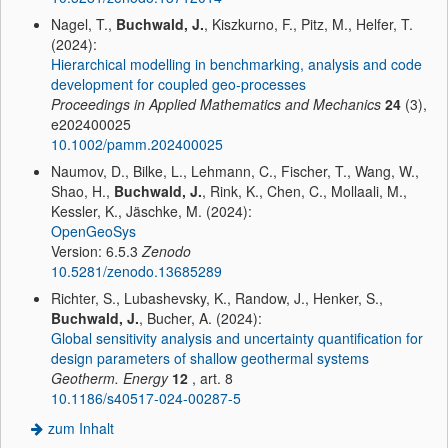
Nagel, T.,
Buchwald, J.
, Kiszkurno, F., Pitz, M., Helfer, T.
(2024):
Hierarchical modelling in benchmarking, analysis and code
development for coupled geo-processes
Proceedings in Applied Mathematics and Mechanics
24
(3),
e202400025
10.1002/pamm.202400025
Naumov, D., Bilke, L., Lehmann, C., Fischer, T., Wang, W.,
Shao, H.,
Buchwald, J.
, Rink, K., Chen, C., Mollaali, M.,
Kessler, K., Jäschke, M. (2024):
OpenGeoSys
Version: 6.5.3
Zenodo
10.5281/zenodo.13685289
Richter, S., Lubashevsky, K., Randow, J., Henker, S.,
Buchwald, J.
, Bucher, A. (2024):
Global sensitivity analysis and uncertainty quantification for
design parameters of shallow geothermal systems
Geotherm. Energy
12
, art. 8
10.1186/s40517-024-00287-5
zum Inhalt