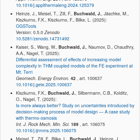
10.1016/j.applthermaleng.2024.125379
Heinze, J., Meisel, T., Zill, F.,
Buchwald, J.
, Jäschke, M.,
Kiszkurno, F.K., Kiszkurno, F., Bilke, L. (2025):
OGSTools
Version: 0.5.0
Zenodo
10.5281/zenodo.14731492
Kaiser, S., Wang, W.,
Buchwald, J.
, Naumov, D., Chaudhry,
A.A., Nagel, T. (2025):
Differential assessment of effects of increasing model
complexity in THM coupled models of the FE experiment at
Mt. Terri
Geomech. Energy Environ.
42
, art. 100637
10.1016/j.gete.2025.100637
Kiszkurno, F.K.,
Buchwald, J.
, Silbermann, C.B., Kolditz,
O., Nagel, T. (2025):
Is more always better? Study on uncertainties introduced by
decision-making process of model design — A case study
with thermo-osmosis
Int. J. Rock Mech. Min. Sci.
189
, art. 106075
10.1016/j.ijrmms.2025.106075
Meisel, T., Zill, F., Bilke, L.,
Buchwald, J.
, Heinze, J.,