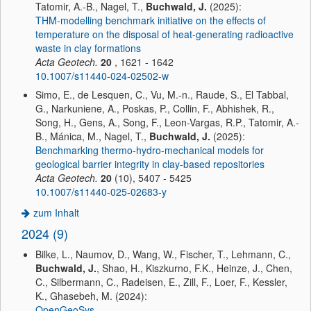
Tatomir, A.-B., Nagel, T.,
Buchwald, J.
(2025):
THM-modelling benchmark initiative on the effects of
temperature on the disposal of heat-generating radioactive
waste in clay formations
Acta Geotech.
20
, 1621 - 1642
10.1007/s11440-024-02502-w
Simo, E., de Lesquen, C., Vu, M.-n., Raude, S., El Tabbal,
G., Narkuniene, A., Poskas, P., Collin, F., Abhishek, R.,
Song, H., Gens, A., Song, F., Leon-Vargas, R.P., Tatomir, A.-
B., Mánica, M., Nagel, T.,
Buchwald, J.
(2025):
Benchmarking thermo-hydro-mechanical models for
geological barrier integrity in clay-based repositories
Acta Geotech.
20
(10), 5407 - 5425
10.1007/s11440-025-02683-y
zum Inhalt
2024 (9)
Bilke, L., Naumov, D., Wang, W., Fischer, T., Lehmann, C.,
Buchwald, J.
, Shao, H., Kiszkurno, F.K., Heinze, J., Chen,
C., Silbermann, C., Radeisen, E., Zill, F., Loer, F., Kessler,
K., Ghasebeh, M. (2024):
OpenGeoSys