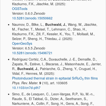
Kiszkurno, F.K., Jäschke, M. (2025):
OGSTools
Version: 0.6.0
Zenodo
10.5281/zenodo.15050662
Naumov, D., Bilke, L.,
Buchwald, J.
, Wang, W., Jäschke,
M., Fischer, T., Meisel, T., Lehmann, C., Shao, H.,
Kiszkurno, F.K., Zill, F., Kessler, K., You, T., Mollaali, M.,
Selzer, P., Sheng, H., Thiedau, J. (2025):
OpenGeoSys
Version: 6.5.5
Zenodo
10.5281/zenodo.15496721
Rodríguez Cortéz, C.A., Duvauchelle, J.-E., Demaille, D.,
Zapata, R., Estève, I., Biscaras, J., Maisonhaute, E., Jarrier,
R.,
Buchwald, J.
, Patriarche, G., Zheng, Y., Cruguel, H.,
Vidal, F., Hennes, M. (2025):
Photoinduced thermal strain in epitaxial SrRuO
thin films
3
Phys. Rev. Mater.
9
(10), art. 103605
10.1103/cn7d-pth7
Simo, E., de Lesquen, C., Leon-Vargas, R.P., Vu, M.-n.,
Raude, S., El Tabbal, G., Dizier, A., Seetharam, S.,
Narkuniene, A., Collin, F., Song, H., Gens, A., Song, F.,