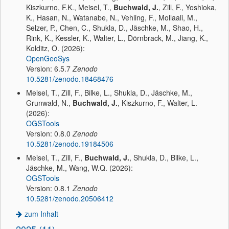
Kiszkurno, F.K., Meisel, T.,
Buchwald, J.
, Zill, F., Yoshioka,
K., Hasan, N., Watanabe, N., Vehling, F., Mollaali, M.,
Selzer, P., Chen, C., Shukla, D., Jäschke, M., Shao, H.,
Rink, K., Kessler, K., Walter, L., Dörnbrack, M., Jiang, K.,
Kolditz, O. (2026):
OpenGeoSys
Version: 6.5.7
Zenodo
10.5281/zenodo.18468476
Meisel, T., Zill, F., Bilke, L., Shukla, D., Jäschke, M.,
Grunwald, N.,
Buchwald, J.
, Kiszkurno, F., Walter, L.
(2026):
OGSTools
Version: 0.8.0
Zenodo
10.5281/zenodo.19184506
Meisel, T., Zill, F.,
Buchwald, J.
, Shukla, D., Bilke, L.,
Jäschke, M., Wang, W.Q. (2026):
OGSTools
Version: 0.8.1
Zenodo
10.5281/zenodo.20506412
zum Inhalt