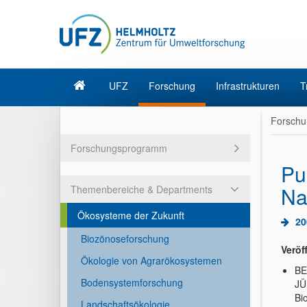
UFZ
Forschung
Infrastrukturen
T
Forschu
Forschungsprogramm
Pu
Na
Themenbereiche & Departments
Ökosysteme der Zukunft
20
Biozönoseforschung
Veröf
Ökologie von Agrarökosystemen
BE
Bodensystemforschung
JÜ
Bi
Landschaftsökologie