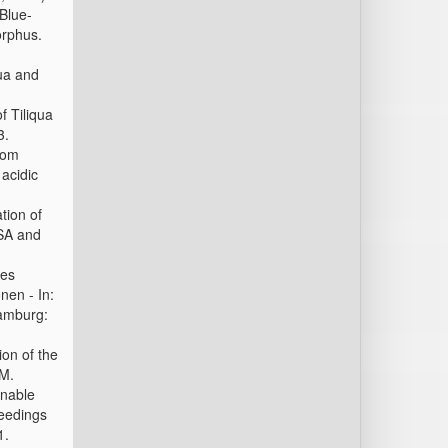
Blue-
orphus.
qua and
 Tiliqua
3.
rom
acidic
tion of
USA and
des
nen - In:
Hamburg:
ion of the
M.
nable
ceedings
1.