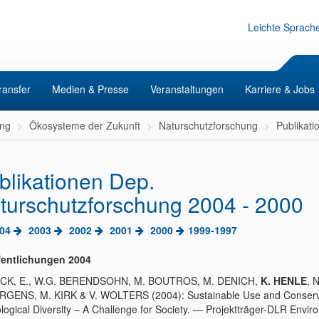
Leichte Sprach
ransfer
Medien & Presse
Veranstaltungen
Karriere & Jobs
ng
Ökosysteme der Zukunft
Naturschutzforschung
Publikati
blikationen Dep.
turschutzforschung 2004 - 2000
04
2003
2002
2001
2000
1999-1997
fentlichungen 2004
CK, E., W.G. BERENDSOHN, M. BOUTROS, M. DENICH,
K. HENLE
, N
RGENS, M. KIRK & V. WOLTERS (2004): Sustainable Use and Conserv
ological Diversity – A Challenge for Society. — Projektträger-DLR Envir