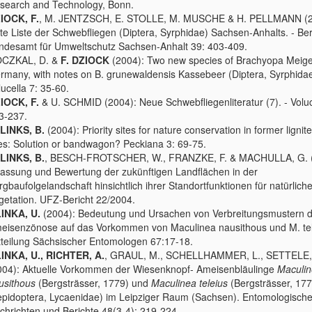
search and Technology, Bonn.
IOCK, F.
, M. JENTZSCH, E. STOLLE, M. MUSCHE & H. PELLMANN (2
te Liste der Schwebfliegen (Diptera, Syrphidae) Sachsen-Anhalts. - Ber
ndesamt für Umweltschutz Sachsen-Anhalt 39: 403-409.
CZKAL, D. &
F. DZIOCK
(2004): Two new species of Brachyopa Meig
rmany, with notes on B. grunewaldensis Kassebeer (Diptera, Syrphidae
lucella 7: 35-60.
IOCK, F.
& U. SCHMID (2004): Neue Schwebfliegenliteratur (7). - Voluc
3-237.
LINKS, B.
(2004): Priority sites for nature conservation in former lignit
tes: Solution or bandwagon? Peckiana 3: 69-75.
LINKS, B.
, BESCH-FROTSCHER, W., FRANZKE, F. & MACHULLA, G. (
fassung und Bewertung der zukünftigen Landflächen in der
rgbaufolgelandschaft hinsichtlich ihrer Standortfunktionen für natürlich
getation. UFZ-Bericht 22/2004.
INKA, U.
(2004): Bedeutung und Ursachen von Verbreitungsmustern 
eisenzönose auf das Vorkommen von Maculinea nausithous und M. te
tteilung Sächsischer Entomologen 67:17-18.
INKA, U., RICHTER, A.
, GRAUL, M., SCHELLHAMMER, L., SETTELE,
004): Aktuelle Vorkommen der Wiesenknopf- Ameisenbläulinge
Maculi
usithous
(Bergsträsser, 1779) und
Maculinea teleius
(Bergsträsser, 177
epidoptera, Lycaenidae) im Leipziger Raum (Sachsen). Entomologisch
chrichten und Berichte 48(3-4): 219-224.