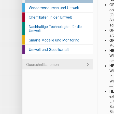
GR
Wasserressourcen und Umwelt
ec
(O
Chemikalien in der Umwelt
Su
To
Nachhaltige Technologien für die
GR
Umwelt
ar
Smarte Modelle und Monitoring
GR
Mo
Umwelt und Gesellschaft
HE
WI
no
Querschnittsthemen
HE
WI
In
WI
— 
HE
ex
LI
Su
Bi