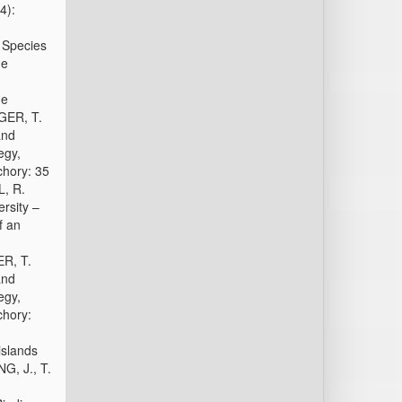
4):
Species
ue
he
GER, T.
and
egy,
chory: 35
L, R.
rsity –
f an
ER, T.
and
egy,
chory:
islands
NG, J., T.