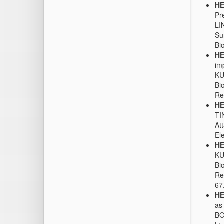
HE
Pr
LI
Su
Bi
HE
im
KU
Bi
Re
HE
TI
At
El
HE
KU
Bi
Re
67
HE
as
BO