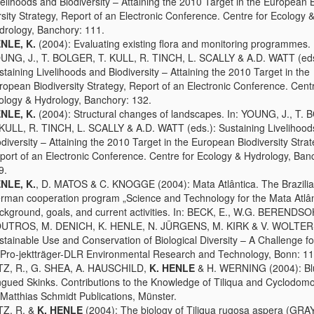
velihoods and Biodiversity – Attaining the 2010 Target in the European B
rsity Strategy, Report of an Electronic Conference. Centre for Ecology 
drology, Banchory: 111.
NLE, K.
(2004): Evaluating existing flora and monitoring programmes. 
UNG, J., T. BOLGER, T. KULL, R. TINCH, L. SCALLY & A.D. WATT (eds
staining Livelihoods and Biodiversity – Attaining the 2010 Target in the
ropean Biodiversity Strategy, Report of an Electronic Conference. Centr
ology & Hydrology, Banchory: 132.
NLE, K.
(2004): Structural changes of landscapes. In: YOUNG, J., T.
 KULL, R. TINCH, L. SCALLY & A.D. WATT (eds.): Sustaining Livelihood
odiversity – Attaining the 2010 Target in the European Biodiversity Strat
port of an Electronic Conference. Centre for Ecology & Hydrology, Ban
9.
NLE, K.
, D. MATOS & C. KNOGGE (2004): Mata Atlântica. The Brazilia
rman cooperation program „Science and Technology for the Mata Atlân
ckground, goals, and current activities. In: BECK, E., W.G. BERENDS
UTROS, M. DENICH, K. HENLE, N. JÜRGENS, M. KIRK & V. WOLTERS
stainable Use and Conservation of Biological Diversity – A Challenge fo
Pro-jektträger-DLR Environmental Research and Technology, Bonn: 11
TZ, R., G. SHEA, A. HAUSCHILD,
K. HENLE
& H. WERNING (2004): Bl
ngued Skinks. Contributions to the Knowledge of Tiliqua and Cyclodom
Matthias Schmidt Publications, Münster.
TZ, R. &
K. HENLE
(2004): The biology of Tiliqua rugosa aspera (GRAY