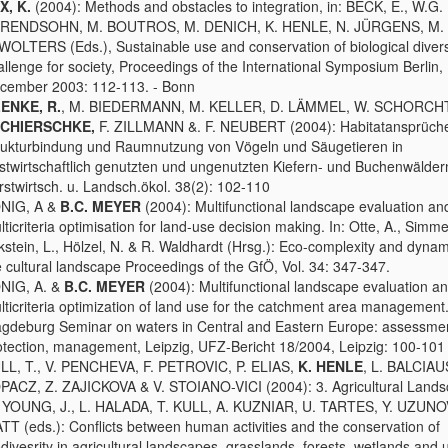
X, K.
(2004): Methods and obstacles to integration, in: BECK, E., W.G.
RENDSOHN, M. BOUTROS, M. DENICH, K. HENLE, N. JÜRGENS, M. 
 WOLTERS (Eds.), Sustainable use and conservation of biological divers
allenge for society, Proceedings of the International Symposium Berlin, 
cember 2003: 112-113. - Bonn
ENKE, R.
, M. BIEDERMANN, M. KELLER, D. LÄMMEL, W. SCHORCH
CHIERSCHKE,
F. ZILLMANN &. F. NEUBERT (2004): Habitatansprüch
rukturbindung und Raumnutzung von Vögeln und Säugetieren in
rstwirtschaftlich genutzten und ungenutzten Kiefern- und Buchenwäldern.
rstwirtsch. u. Landsch.ökol. 38(2): 102-110
NIG, A &
B.C. MEYER
(2004): Multifunctional landscape evaluation an
lticriteria optimisation for land-use decision making. In: Otte, A., Simme
kstein, L., Hölzel, N. & R. Waldhardt (Hrsg.): Eco-complexity and dynam
e cultural landscape Proceedings of the GfÖ, Vol. 34: 347-347.
NIG, A. &
B.C. MEYER
(2004): Multifunctional landscape evaluation a
lticriteria optimization of land use for the catchment area management.
gdeburg Seminar on waters in Central and Eastern Europe: assessme
otection, management, Leipzig, UFZ-Bericht 18/2004, Leipzig: 100-101
LL, T., V. PENCHEVA, F. PETROVIC, P. ELIAS,
K. HENLE
, L. BALCIA
PACZ, Z. ZAJICKOVA & V. STOIANO-VICI (2004): 3. Agricultural Lands
: YOUNG, J., L. HALADA, T. KULL, A. KUZNIAR, U. TARTES, Y. UZUNO
TT (eds.): Conflicts between human activities and the conservation of
odivesrity in agricultural landscapes, grasslands, forests, wetlands and