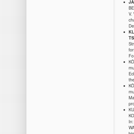
JA
BE
V.
ch
De
KL
T
S
St
fo
Fo
KÖ
mu
Ec
th
KÖ
mu
Ma
pr
KU
KO
In
WA
bi