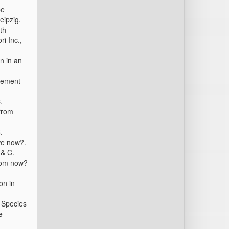
pe
eipzig.
th
i Inc.,
on in an
vement
.
from
.
we now?.
& C.
rom now?
on in
.
Species
e