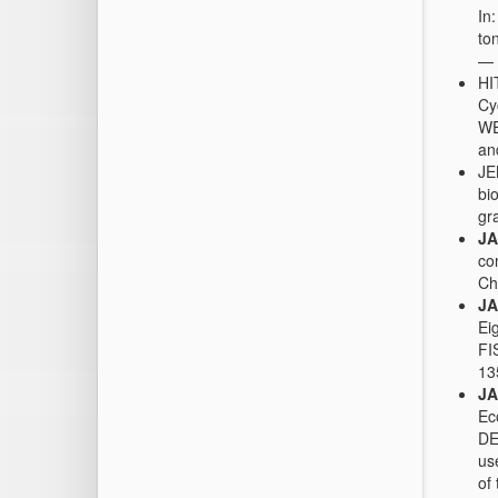
In
to
— 
HI
Cy
WE
an
JE
bi
gr
JA
co
Ch
JA
Ei
FI
13
JA
Ec
DE
us
of