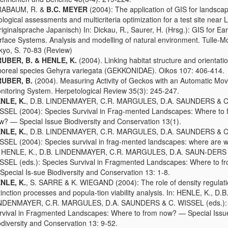
ABAUM, R. &
B.C. MEYER
(2004): The application of GIS for landsca
ological assessments and multicriteria optimization for a test site near L
riginalsprache Japanisch) In: Dickau, R., Saurer, H. (Hrsg.): GIS for Ear
rface Systems. Analysis and modelling of natural environment. Tulle-Mor
kyo, S. 70-83 (Review)
UBER, B. & HENLE, K.
(2004). Linking habitat structure and orientati
boreal species Gehyra variegata (GEKKONIDAE). Oikos 107: 406-414.
UBER, B.
(2004). Measuring Activity of Geckos with an Automatic Mo
nitoring System. Herpetological Review 35(3): 245-247.
NLE, K.
, D.B. LINDENMAYER, C.R. MARGULES, D.A. SAUNDERS & C
SSEL (2004): Species Survival in Frag-mented Landscapes: Where to 
w? — Special Issue Biodiversity and Conservation 13(1).
NLE, K.
, D.B. LINDENMAYER, C.R. MARGULES, D.A. SAUNDERS & C
SSEL (2004): Species survival in frag-mented landscapes: where are 
: HENLE, K., D.B. LINDENMAYER, C.R. MARGULES, D.A. SAUN-DERS 
SSEL (eds.): Species Survival in Fragmented Landscapes: Where to f
Special Is-sue Biodiversity and Conservation 13: 1-8.
NLE, K.
, S. SARRE & K. WIEGAND (2004): The role of density regulati
tinction processes and popula-tion viability analysis. In: HENLE, K., D.B
NDENMAYER, C.R. MARGULES, D.A. SAUNDERS & C. WISSEL (eds.): 
rvival in Fragmented Landscapes: Where to from now? — Special Issu
odiversity and Conservation 13: 9-52.