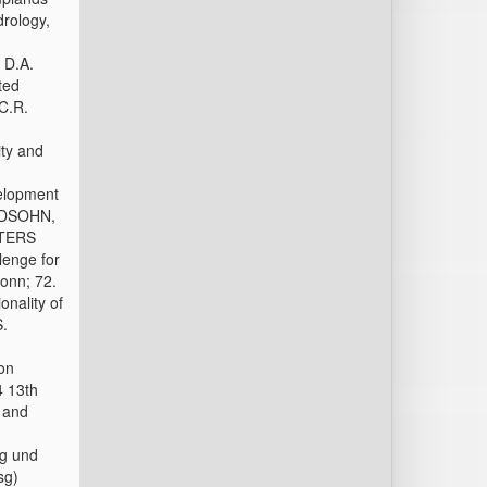
drology,
 D.A.
ted
C.R.
ty and
elopment
ENDSOHN,
LTERS
lenge for
onn; 72.
nality of
S.
on
4 13th
l and
ng und
sg)