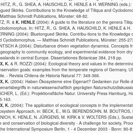
: HITZ, R., G. SHEA, A. HAUSCHILD, K. HENLE & H. WERNING (eds.): 
ngued Skinks. Contributions to the Knowledge of Tiliqua and Cyclodom
Matthias Schmidt Publications, Münster: 68-82.
TZ, R. &
K. HENLE
(2004): A guide to the literature on the genera Tili
clodomorphus. In: HITZ, R., G. SHEA, A. HAUSCHILD, K. HENLE & H.
RNING (2004): Bluetongued Skinks. Contribu-tions to the Knowledge of
d Cyclodomorphus. — Matthias Schmidt Publications, Münster: 255-27
NTSCH A (2004): Disturbance driven vegetation dynamics. Concepts f
ogeography to community ecology, and experimental evidence from dry 
asslands in central Europe. Dissertationes Botanicae 384, 218 pp.
X, K.
& R. ROZZI (2004): Ecological theory and values in the determina
nservation goals: examples from the temperate regions of Germany, 
ile. - Revista Chilena de Historia Natural 77: 349-366.
X, K.
(2004): Haben Ökosysteme eine Eigenart? Gedanken zur Rolle 
genartsbegriffs in naturwissenschaftlich geprägten Naturschutzdiskussio
SCHER, L. (Ed.): Projektionsfläche Natur. University Press Hamburg, 
5-163.
X, K.
(2004): The application of ecological concepts in the implementat
osystem Approach, in: BECK, E., W.G. BERENDSOHN, M. BOUTROS, 
NICH, K. HENLE, N. JÜRGENS, M. KIRK & V. WOLTERS (Eds.), Sustai
e and conservation of biological diversity - A challenge for society, Pro
 the International Symposium Berlin, 1 - 4 December 2003 - Bonn: 80-8