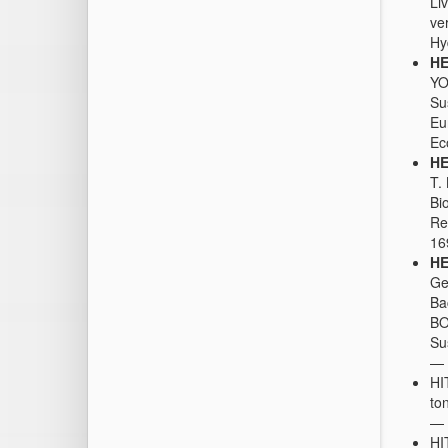
Li
ve
Hy
HE
YO
Su
Eu
Ec
HE
T.
Bi
Re
16
HE
Ge
Ba
BO
Su
— 
HI
to
— 
HI