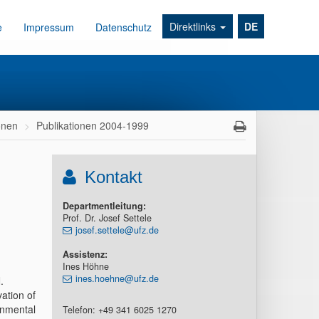
Direktlinks
DE
e
Impressum
Datenschutz
onen
Publikationen 2004-1999
Kontakt
Departmentleitung:
Prof. Dr. Josef Settele
josef.settele@ufz.de
Assistenz:
Ines Höhne
ines.hoehne@ufz.de
.
ation of
onmental
Telefon: +49 341 6025 1270