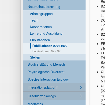
Re
DZ
Naturschutzforschung
Ro
Arbeitsgruppen
La
Team
DO
Ge
Kooperationen
Vo
Lehre und Ausbildung
DZ
22
Publikationen
FE
Publikationen 2004-1999
si
Publikationen 99 - 97
FE
Stellen
Er
Be
Biodiversität und Mensch
Ve
Physiologische Diversität
GL
Am
Species Interaction Ecology
Mi
GL
Integrationsplattform
(2
na
Graduiertenkollegs
(L
Mediathek
Na