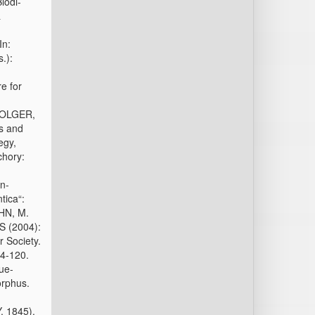
iodi-
&
In:
.):
e for
 BOLGER,
s and
egy,
chory:
n-
tica“:
OHN, M.
 (2004):
r Society.
4-120.
ue-
orphus.
, 1845).