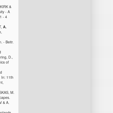
KIRK &
ity - A
1 - 4
T,
A.
e,
 - Beitr.
d
ring, D.,
ics of
nd
 In: 11th
nt,
USKAS, M.
capes.
V & A.
 uplands