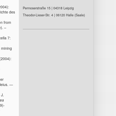
004):
Permoserstraße 15 | 04318 Leipzig
ichte des
Theodor-Lieser-Str. 4 | 06120 Halle (Saale)
en from
). –
ella 7:
e mining
2004):
e
der
leius. —
 J.
nea
9)-
e