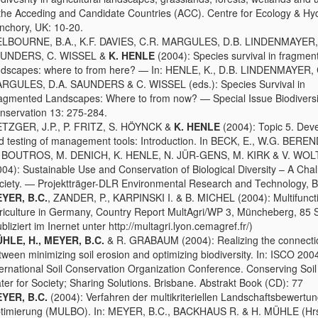
 the Acceding and Candidate Countries (ACC). Centre for Ecology & Hy
nchory, UK: 10-20.
LBOURNE, B.A., K.F. DAVIES, C.R. MARGULES, D.B. LINDENMAYER,
UNDERS, C. WISSEL &
K. HENLE
(2004): Species survival in fragmen
ndscapes: where to from here? — In: HENLE, K., D.B. LINDENMAYER, 
RGULES, D.A. SAUNDERS & C. WISSEL (eds.): Species Survival in
agmented Landscapes: Where to from now? — Special Issue Biodiversi
nservation 13: 275-284.
TZGER, J.P., P. FRITZ, S. HÖYNCK &
K. HENLE
(2004): Topic 5. Dev
d testing of management tools: Introduction. In BECK, E., W.G. BER
 BOUTROS, M. DENICH, K. HENLE, N. JÜR-GENS, M. KIRK & V. WO
004): Sustainable Use and Conservation of Biological Diversity – A Chal
ciety. — Projektträger-DLR Environmental Research and Technology, B
YER, B.C.
, ZANDER, P., KARPINSKI I. & B. MICHEL (2004): Multifunctio
riculture in Germany, Country Report MultAgri/WP 3, Müncheberg, 85 
bliziert im Inernet unter http://multagri.lyon.cemagref.fr/)
HLE, H., MEYER, B.C.
& R. GRABAUM (2004): Realizing the connecti
tween minimizing soil erosion and optimizing biodiversity. In: ISCO 200
ternational Soil Conservation Organization Conference. Conserving Soi
ter for Society; Sharing Solutions. Brisbane. Abstrakt Book (CD): 77
YER, B.C.
(2004): Verfahren der multikriteriellen Landschaftsbewertu
timierung (MULBO). In: MEYER, B.C., BACKHAUS R. & H. MÜHLE (Hr