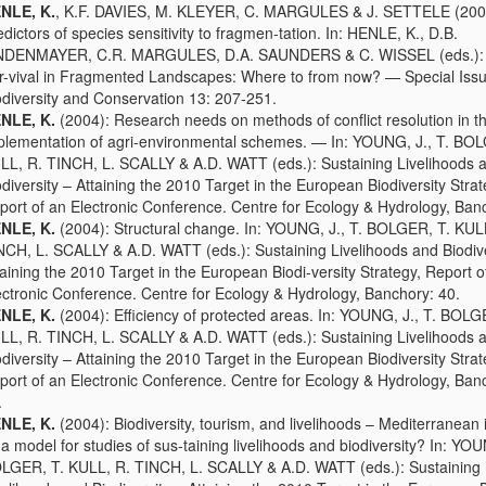
NLE, K.
, K.F. DAVIES, M. KLEYER, C. MARGULES & J. SETTELE (200
edictors of species sensitivity to fragmen-tation. In: HENLE, K., D.B.
NDENMAYER, C.R. MARGULES, D.A. SAUNDERS & C. WISSEL (eds.): 
r-vival in Fragmented Landscapes: Where to from now? — Special Iss
odiversity and Conservation 13: 207-251.
NLE, K.
(2004): Research needs on methods of conflict resolution in t
plementation of agri-environmental schemes. — In: YOUNG, J., T. BOL
LL, R. TINCH, L. SCALLY & A.D. WATT (eds.): Sustaining Livelihoods 
odiversity – Attaining the 2010 Target in the European Biodiversity Strat
port of an Electronic Conference. Centre for Ecology & Hydrology, Ban
NLE, K.
(2004): Structural change. In: YOUNG, J., T. BOLGER, T. KUL
NCH, L. SCALLY & A.D. WATT (eds.): Sustaining Livelihoods and Biodive
taining the 2010 Target in the European Biodi-versity Strategy, Report o
ectronic Conference. Centre for Ecology & Hydrology, Banchory: 40.
NLE, K.
(2004): Efficiency of protected areas. In: YOUNG, J., T. BOLG
LL, R. TINCH, L. SCALLY & A.D. WATT (eds.): Sustaining Livelihoods 
odiversity – Attaining the 2010 Target in the European Biodiversity Strat
port of an Electronic Conference. Centre for Ecology & Hydrology, Ban
.
NLE, K.
(2004): Biodiversity, tourism, and livelihoods – Mediterranean 
 a model for studies of sus-taining livelihoods and biodiversity? In: YOU
LGER, T. KULL, R. TINCH, L. SCALLY & A.D. WATT (eds.): Sustaining