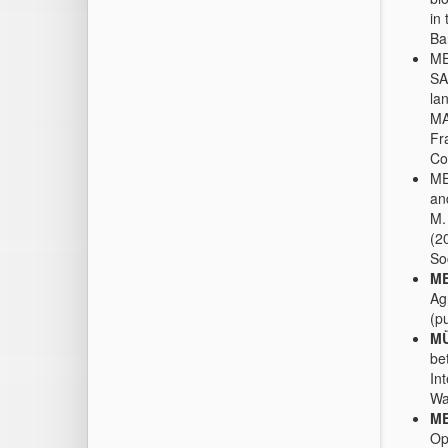
in
Ba
ME
SA
la
MA
Fr
Co
ME
an
M.
(2
So
ME
Ag
(pu
MÜ
be
In
Wa
ME
Op