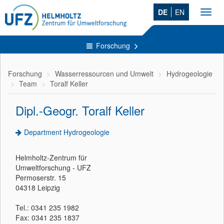
DE
EN
Toggl
navig
Forschung
Forschung
Wasserressourcen und Umwelt
Hydrogeologie
Team
Toralf Keller
Dipl.-Geogr. Toralf Keller
Department Hydrogeologie
Helmholtz-Zentrum für
Umweltforschung - UFZ
Permoserstr. 15
04318 Leipzig
Tel.: 0341 235 1982
Fax: 0341 235 1837