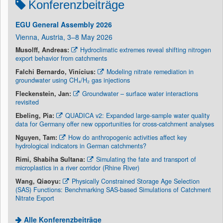
Konferenzbeiträge
EGU General Assembly 2026
Vienna, Austria, 3–8 May 2026
Musolff, Andreas:
Hydroclimatic extremes reveal shifting nitrogen
export behavior from catchments
Falchi Bernardo, Vinícius:
Modeling nitrate remediation in
groundwater using CH₄/H₂ gas injections
Fleckenstein, Jan:
Groundwater – surface water interactions
revisited
Ebeling, Pia:
QUADICA v2: Expanded large-sample water quality
data for Germany offer new opportunities for cross-catchment analyses
Nguyen, Tam:
How do anthropogenic activities affect key
hydrological indicators in German catchments?
Rimi, Shabiha Sultana:
Simulating the fate and transport of
microplastics in a river corridor (Rhine River)
Wang, Qiaoyu:
Physically Constrained Storage Age Selection
(SAS) Functions: Benchmarking SAS-based Simulations of Catchment
Nitrate Export
Alle Konferenzbeiträge