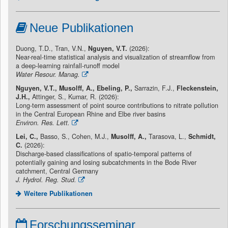
Neue Publikationen
Duong, T.D., Tran, V.N.,
Nguyen, V.T.
(2026):
Near-real-time statistical analysis and visualization of streamflow from
a deep-learning rainfall-runoff model
Water Resour. Manag.
Nguyen, V.T., Musolff, A., Ebeling, P.,
Sarrazin, F.J.,
Fleckenstein,
J.H.,
Attinger, S., Kumar, R. (2026):
Long-term assessment of point source contributions to nitrate pollution
in the Central European Rhine and Elbe river basins
Environ. Res. Lett.
Lei, C.,
Basso, S., Cohen, M.J.,
Musolff, A.,
Tarasova, L.,
Schmidt,
C.
(2026):
Discharge-based classifications of spatio-temporal patterns of
potentially gaining and losing subcatchments in the Bode River
catchment, Central Germany
J. Hydrol. Reg. Stud.
Weitere Publikationen
Forschungsseminar