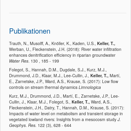
Publikationen
Trauth, N., Musolff, A., Knöller, K., Kaden, U.S.,
Keller, T.,
Werban, U., Fleckenstein, J.H. (2018): River water infiltration
enhances denitrification efficiency in riparian groundwater
Water Res
. 130 , 185 - 199
Folegot, S., Hannah, D.M., Dugdale, S.J., Kurz, M.J.,
Drummond, J.D., Klaar, M.J., Lee-Cullin, J.,
Keller, T.,
Martí,
E., Zarnetske, J.P., Ward, A.S., Krause, S. (2017): Low flow
controls on stream thermal dynamics
Limnologica
Kurz, M.J., Drummond, J.D., Martí, E., Zarnetske, J.P., Lee-
Cullin, J., Klaar, M.J., Folegot, S.,
Keller, T.,
Ward, A.S.,
Fleckenstein, J.H., Datry, T., Hannah, D.M., Krause, S. (2017):
Impacts of water level on metabolism and transient storage in
vegetated lowland rivers: Insights from a mesocosm study
J.
Geophys. Res.
122 (3), 628 - 644