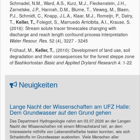
Schmadel, N.M., Ward, A.S., Kurz, M.J., Fleckenstein, J.H.,
Zarnetske, J.P., Hannah, D.M., Blume, T., Vieweg, M., Blaen,
P.J., Schmidt, C., Knapp, J.L.A., Klaar, M.J., Romeijn, P., Datry,
T.,
Keller, T.,
Folegot, S., Marruedo Arricibita, A.I., Krause, S.
(2016): Stream solute tracer timescales changing with
discharge and reach length confound process interpretation
Water Resour. Res.
52 (4), 3227 - 3245
Frühauf, M.,
Keller, T.
, (2010): Development of land use, soil
degradation and their consequences for the forest steppe zone
of Bashkortostan
Basic and Applied Dryland Research
4: 1-22
Neuigkeiten
Lange Nacht der Wissenschaften am UFZ Halle:
Dem Grundwasser auf den Grund gehen
Das Department Hydrogeologie nahm am 03.07.2026 an der Langen
Nacht der Wissenschaften mit einem Mitmachstand teil, an dem
Interessierte mithilfe von Lebensmittelfarbe testen konnten, wie sich
Schadstoffe im Grundwasser ausbreiten. Viele Menschen aller