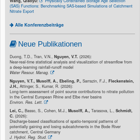
Wang, Qiaoyu:
Physically Constrained Storage Age Selection
(SAS) Functions: Benchmarking SAS-based Simulations of Catchment
Nitrate Export
Alle Konferenzbeiträge
Neue Publikationen
Duong, T.D., Tran, V.N.,
Nguyen, V.T.
(2026):
Near-real-time statistical analysis and visualization of streamflow from
a deep-learning rainfall-runoff model
Water Resour. Manag.
Nguyen, V.T., Musolff, A., Ebeling, P.,
Sarrazin, F.J.,
Fleckenstein,
J.H.,
Attinger, S., Kumar, R. (2026):
Long-term assessment of point source contributions to nitrate pollution
in the Central European Rhine and Elbe river basins
Environ. Res. Lett.
Lei, C.,
Basso, S., Cohen, M.J.,
Musolff, A.,
Tarasova, L.,
Schmidt,
C.
(2026):
Discharge-based classifications of spatio-temporal patterns of
potentially gaining and losing subcatchments in the Bode River
catchment, Central Germany
J. Hydrol. Reg. Stud.