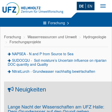
DE
EN
Toggl
navig
Forschung
Forschung
Wasserressourcen und Umwelt
Hydrogeologie
Forschungsprojekte
NAPSEA - N and P from Source to Sea
SUDOCQU - Soil moisture’s Uncertain influence on riparian
DOC quantity and Quality
NitratLurch - Grundwasser nachhaltig bewirtschaften
Neuigkeiten
Lange Nacht der Wissenschaften am UFZ Halle:
Dem Grundwasser auf den Grund gehen