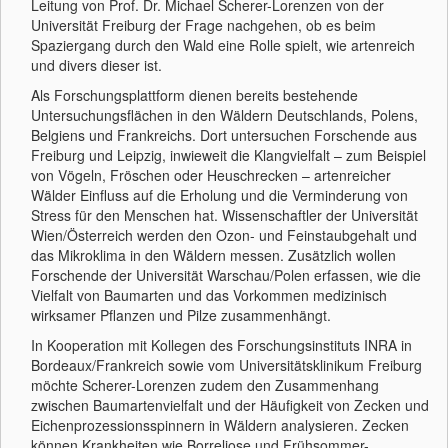
Leitung von Prof. Dr. Michael Scherer-Lorenzen von der
Universität Freiburg der Frage nachgehen, ob es beim
Spaziergang durch den Wald eine Rolle spielt, wie artenreich
und divers dieser ist.
Als Forschungsplattform dienen bereits bestehende
Untersuchungsflächen in den Wäldern Deutschlands, Polens,
Belgiens und Frankreichs. Dort untersuchen Forschende aus
Freiburg und Leipzig, inwieweit die Klangvielfalt – zum Beispiel
von Vögeln, Fröschen oder Heuschrecken – artenreicher
Wälder Einfluss auf die Erholung und die Verminderung von
Stress für den Menschen hat. Wissenschaftler der Universität
Wien/Österreich werden den Ozon- und Feinstaubgehalt und
das Mikroklima in den Wäldern messen. Zusätzlich wollen
Forschende der Universität Warschau/Polen erfassen, wie die
Vielfalt von Baumarten und das Vorkommen medizinisch
wirksamer Pflanzen und Pilze zusammenhängt.
In Kooperation mit Kollegen des Forschungsinstituts INRA in
Bordeaux/Frankreich sowie vom Universitätsklinikum Freiburg
möchte Scherer-Lorenzen zudem den Zusammenhang
zwischen Baumartenvielfalt und der Häufigkeit von Zecken und
Eichenprozessionsspinnern in Wäldern analysieren. Zecken
können Krankheiten wie Borreliose und Frühsommer-