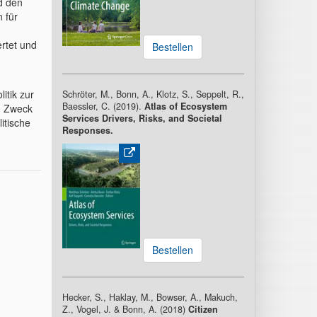
d den
 für
rtet und
Bestellen
itik zur
Schröter, M., Bonn, A., Klotz, S., Seppelt, R.,
Baessler, C. (2019).
Atlas of Ecosystem
m Zweck
Services Drivers, Risks, and Societal
itische
Responses.
Bestellen
Hecker, S., Haklay, M., Bowser, A., Makuch,
Z., Vogel, J. & Bonn, A. (2018)
Citizen