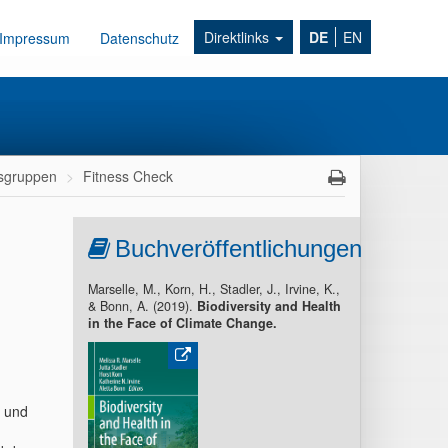
Direktlinks
DE
EN
Impressum
Datenschutz
tsgruppen
Fitness Check
Buchveröffentlichungen
Marselle, M., Korn, H., Stadler, J., Irvine, K.,
& Bonn, A. (2019).
Biodiversity and Health
in the Face of Climate Change.
r und