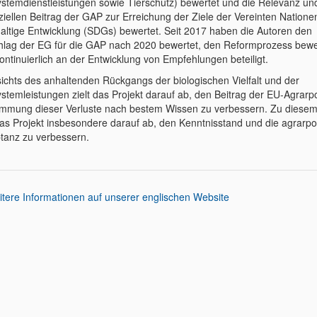
stemdienstleistungen sowie Tierschutz) bewertet und die Relevanz un
ziellen Beitrag der GAP zur Erreichung der Ziele der Vereinten Nationen
altige Entwicklung (SDGs) bewertet. Seit 2017 haben die Autoren den
hlag der EG für die GAP nach 2020 bewertet, den Reformprozess bewe
ontinuierlich an der Entwicklung von Empfehlungen beteiligt.
ichts des anhaltenden Rückgangs der biologischen Vielfalt und der
stemleistungen zielt das Projekt darauf ab, den Beitrag der EU-Agrarpol
mmung dieser Verluste nach bestem Wissen zu verbessern. Zu diese
 das Projekt insbesondere darauf ab, den Kenntnisstand und die agrarpol
tanz zu verbessern.
tere Informationen auf unserer englischen Website