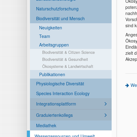
Ökosy
poten
Naturschutzforschung
nachh
Biodiversität und Mensch
Vorsc
sind k
Neuigkeiten
Anges
Team
Ökosy
Arbeitsgruppen
Eindä
Biodiversität & Citizen Science
zielt
Akzep
Biodiversität & Gesundheit
Ökosysteme & Landwirtschaft
Publikationen
Physiologische Diversität
Wei
Species Interaction Ecology
Integrationsplattform
Graduiertenkollegs
Mediathek
Wasserressourcen und Umwelt