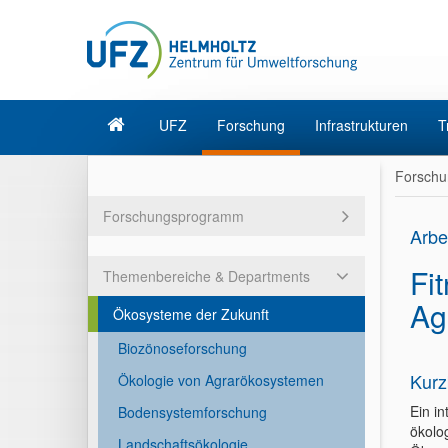
UFZ
Forschung
Infrastrukturen
T
Forschu
Forschungsprogramm
Arbe
Fi
Themenbereiche & Departments
Agr
Ökosysteme der Zukunft
Biozönoseforschung
Kurz
Ökologie von Agrarökosystemen
Ein i
Bodensystemforschung
ökolog
Landschaftsökologie