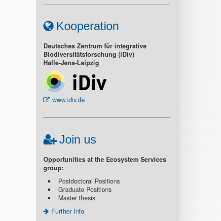
Kooperation
Deutsches Zentrum für integrative
Biodiversitätsforschung (iDiv)
Halle-Jena-Leipzig
www.idiv.de
Join us
Opportunities at the Ecosystem Services
group:
Postdoctoral Positions
Graduate Positions
Master thesis
Further Info