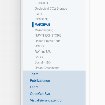
ESTIMATE
Geological CO2 Storage
IGLU
INCIDENT
MARZIPAN
Mikrodüngung
NUMTHECHSTORE
Radon Protect Plus
RCEIS
RWInnoBAU
SAGS
SustainH2O
Urban Catchments
Team
Publikationen
Lehre
OpenGeoSys
Visualisierungszentrum