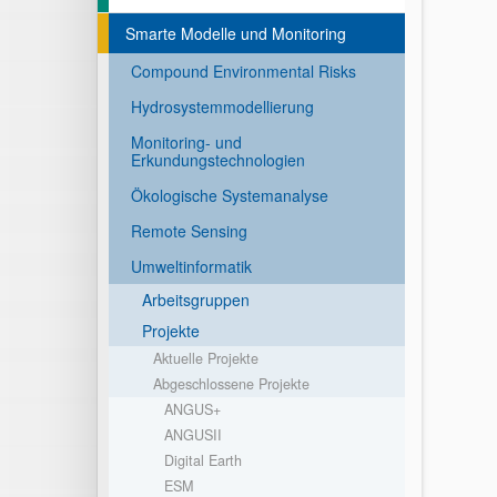
Smarte Modelle und Monitoring
Compound Environmental Risks
Hydrosystemmodellierung
Monitoring- und
Erkundungstechnologien
Ökologische Systemanalyse
Remote Sensing
Umweltinformatik
Arbeitsgruppen
Projekte
Aktuelle Projekte
Abgeschlossene Projekte
ANGUS+
ANGUSII
Digital Earth
ESM