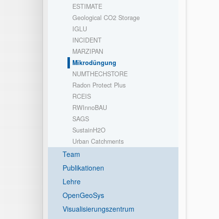
ESTIMATE
Geological CO2 Storage
IGLU
INCIDENT
MARZIPAN
Mikrodüngung
NUMTHECHSTORE
Radon Protect Plus
RCEIS
RWInnoBAU
SAGS
SustainH2O
Urban Catchments
Team
Publikationen
Lehre
OpenGeoSys
Visualisierungszentrum