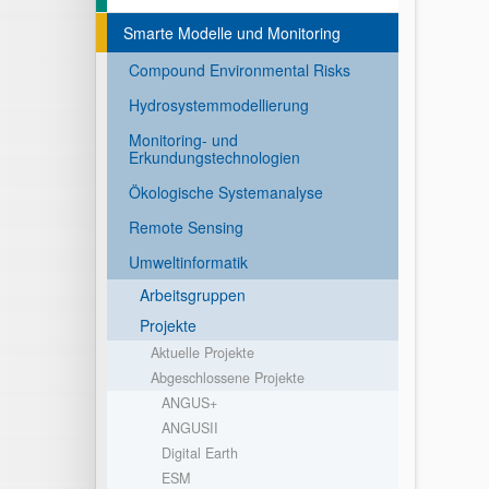
Smarte Modelle und Monitoring
Compound Environmental Risks
Hydrosystemmodellierung
Monitoring- und
Erkundungstechnologien
Ökologische Systemanalyse
Remote Sensing
Umweltinformatik
Arbeitsgruppen
Projekte
Aktuelle Projekte
Abgeschlossene Projekte
ANGUS+
ANGUSII
Digital Earth
ESM