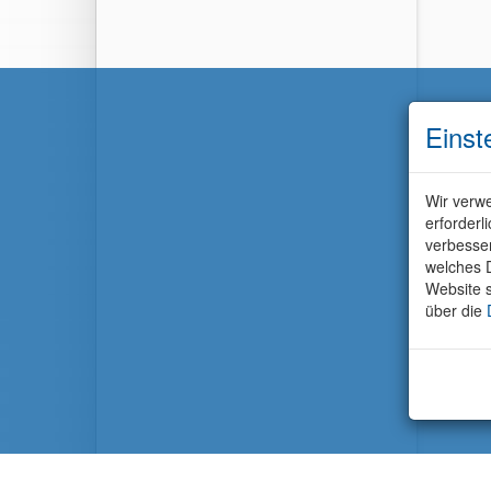
Einst
Wir verwe
erforderl
verbesse
welches D
Website s
über die