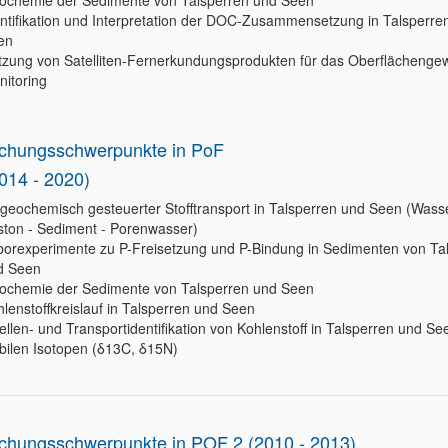
ochemie der Sedimente von Talsperren und Seen
ntifikation und Interpretation der DOC-Zusammensetzung in Talsperre
en
tzung von Satelliten-Fernerkundungsprodukten für das Oberflächenge
nitoring
chungsschwerpunkte in PoF
2014 - 2020)
geochemisch gesteuerter Stofftransport in Talsperren und Seen (Wasse
ston - Sediment - Porenwasser)
borexperimente zu P-Freisetzung und P-Bindung in Sedimenten von Ta
d Seen
ochemie der Sedimente von Talsperren und Seen
lenstoffkreislauf in Talsperren und Seen
llen- und Transportidentifikation von Kohlenstoff in Talsperren und Se
bilen Isotopen (δ13C, δ15N)
chungsschwerpunkte in POF 2 (2010 - 2013)