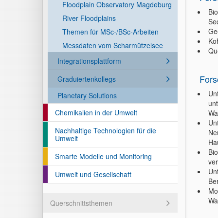
Floodplain Observatory Magdeburg
Bio
River Floodplains
Se
Ge
Themen für MSc-/BSc-Arbeiten
Koh
Messdaten vom Scharmützelsee
Que
Integrationsplattform
Fors
Graduiertenkollegs
Un
Planetary Solutions
un
Chemikalien in der Umwelt
Wa
Un
Nachhaltige Technologien für die
Neu
Umwelt
Ha
Bi
Smarte Modelle und Monitoring
ver
Un
Umwelt und Gesellschaft
Be
Mo
Wa
Querschnittsthemen