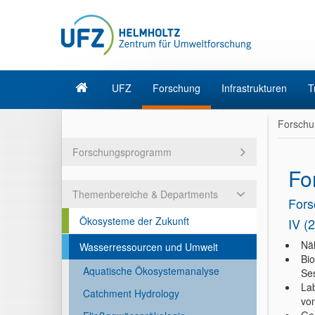
UFZ
Forschung
Infrastrukturen
T
Forschu
Forschungsprogramm
Fo
Themenbereiche & Departments
Fors
Ökosysteme der Zukunft
IV (
Näh
Wasserressourcen und Umwelt
Bio
Aquatische Ökosystemanalyse
Se
La
Catchment Hydrology
vo