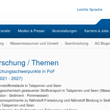
Leichte Sprache
ransfer
Medien & Presse
Veranstaltungen
Karriere & Jobs
ng
Wasserressourcen und Umwelt
Seenforschung
AG Bioge
rschung / Themen
chungsschwerpunkte in PoF
2021 - 2027)
rstoffkreisläufe in Talsperren und Seen
geochemisch gesteuerter Stofftransport in Talsperren und Seen (Wasse
ston - Sediment - Porenwasser)
borexperimente zu Nährstoff-Freisetzung und Nährstoff-Bindung in Se
n Talsperren und Seen