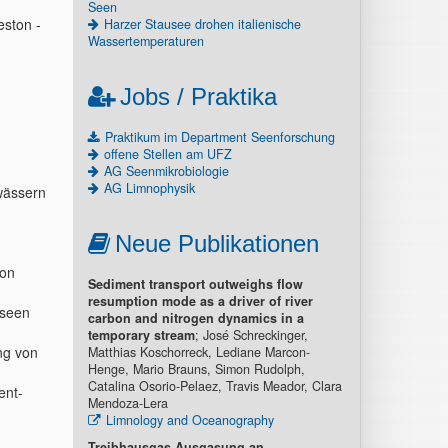
Seen
eston -
Harzer Stausee drohen italienische
Wassertemperaturen
Jobs / Praktika
Praktikum im Department Seenforschung
offene Stellen am UFZ
AG Seenmikrobiologie
AG Limnophysik
wässern
Neue Publikationen
von
Sediment transport outweighs flow
resumption mode as a driver of river
useen
carbon and nitrogen dynamics in a
temporary stream
; José Schreckinger,
ng von
Matthias Koschorreck, Lediane Marcon-
Henge, Mario Brauns, Simon Rudolph,
Catalina Osorio-Pelaez, Travis Meador, Clara
ent-
Mendoza-Lera
Limnology and Oceanography
Treibhausgas-Ausgasung an