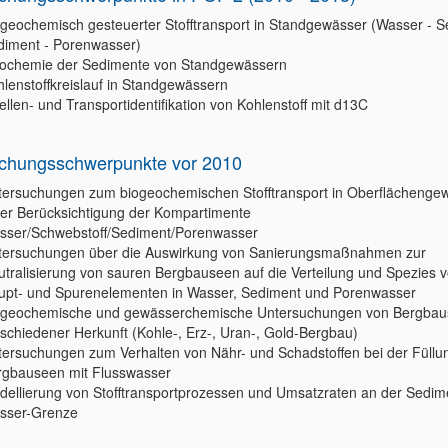
geochemisch gesteuerter Stofftransport in Standgewässer (Wasser - S
diment - Porenwasser)
ochemie der Sedimente von Standgewässern
lenstoffkreislauf in Standgewässern
llen- und Transportidentifikation von Kohlenstoff mit d13C
chungsschwerpunkte vor 2010
tersuchungen zum biogeochemischen Stofftransport in Oberflächenge
ter Berücksichtigung der Kompartimente
sser/Schwebstoff/Sediment/Porenwasser
tersuchungen über die Auswirkung von Sanierungsmaßnahmen zur
tralisierung von sauren Bergbauseen auf die Verteilung und Spezies 
upt- und Spurenelementen in Wasser, Sediment und Porenwasser
ogeochemische und gewässerchemische Untersuchungen von Bergba
schiedener Herkunft (Kohle-, Erz-, Uran-, Gold-Bergbau)
tersuchungen zum Verhalten von Nähr- und Schadstoffen bei der Füllu
rgbauseen mit Flusswasser
dellierung von Stofftransportprozessen und Umsatzraten an der Sedim
sser-Grenze