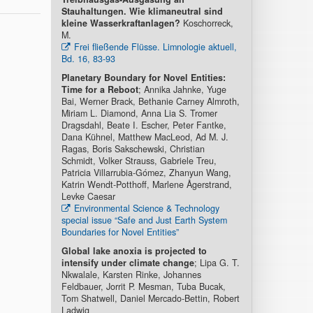
Stauhaltungen. Wie klimaneutral sind
kleine Wasserkraftanlagen?
Koschorreck,
M.
Frei fließende Flüsse. Limnologie aktuell,
Bd. 16, 83-93
Planetary Boundary for Novel Entities:
Time for a Reboot
; Annika Jahnke, Yuge
Bai, Werner Brack, Bethanie Carney Almroth,
Miriam L. Diamond, Anna Lia S. Tromer
Dragsdahl, Beate I. Escher, Peter Fantke,
Dana Kühnel, Matthew MacLeod, Ad M. J.
Ragas, Boris Sakschewski, Christian
Schmidt, Volker Strauss, Gabriele Treu,
Patricia Villarrubia-Gómez, Zhanyun Wang,
Katrin Wendt-Potthoff, Marlene Ågerstrand,
Levke Caesar
Environmental Science & Technology
special issue “Safe and Just Earth System
Boundaries for Novel Entities”
Global lake anoxia is projected to
intensify under climate change
; Lipa G. T.
Nkwalale, Karsten Rinke, Johannes
Feldbauer, Jorrit P. Mesman, Tuba Bucak,
Tom Shatwell, Daniel Mercado-Bettin, Robert
Ladwig