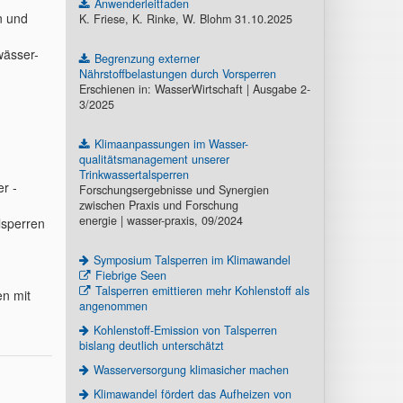
Anwenderleitfaden
n und
K. Friese, K. Rinke, W. Blohm 31.10.2025
wässer-
Begrenzung externer
Nährstoffbelastungen durch Vorsperren
Erschienen in: WasserWirtschaft | Ausgabe 2-
3/2025
Klimaanpassungen im Wasser-
qualitätsmanagement unserer
Trinkwassertalsperren
r -
Forschungsergebnisse und Synergien
zwischen Praxis und Forschung
energie | wasser-praxis, 09/2024
lsperren
Symposium Talsperren im Klimawandel
Fiebrige Seen
Talsperren emittieren mehr Kohlenstoff als
en mit
angenommen
Kohlenstoff-Emission von Talsperren
bislang deutlich unterschätzt
Wasserversorgung klimasicher machen
Klimawandel fördert das Aufheizen von