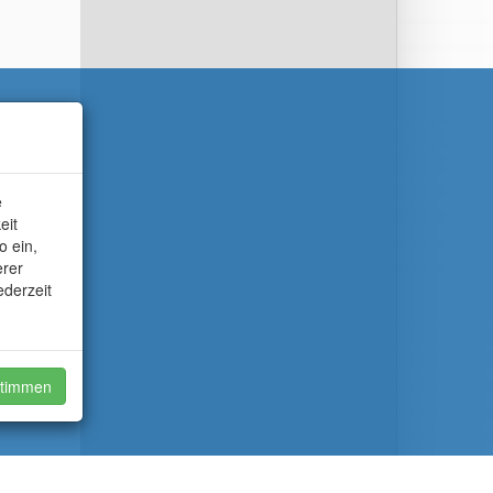
e
eit
o ein,
erer
ederzeit
timmen