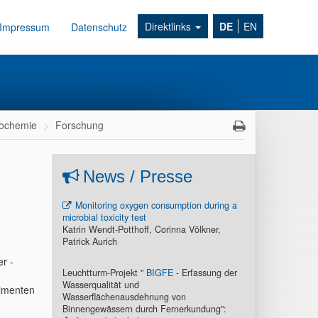
Direktlinks
DE
EN
Impressum
Datenschutz
ochemie
Forschung
News / Presse
Monitoring oxygen consumption during a
microbial toxicity test
Katrin Wendt-Potthoff, Corinna Völkner,
Patrick Aurich
r -
Leuchtturm-Projekt "
BIGFE
- Erfassung der
Wasserqualität und
dimenten
Wasserflächenausdehnung von
Binnengewässern durch Fernerkundung":