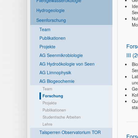
Ge
Fließgewässerökologie
Ide
Hydrogeologie
Se
Nu
Seenforschung
Mo
Team
Publikationen
Fors
Projekte
III (
AG Seenmikrobiologie
AG Hydroökologie von Seen
Bio
Se
AG Limnophysik
La
AG Biogeochemie
un
Ge
Team
Koh
Forschung
Que
Projekte
sta
Publikationen
Studentische Arbeiten
Lehre
Talsperren Observatorium TOR
Fors