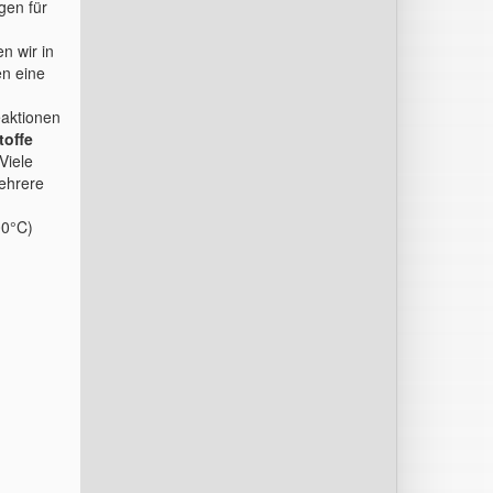
gen für
n wir in
en eine
eaktionen
toffe
Viele
ehrere
00°C)