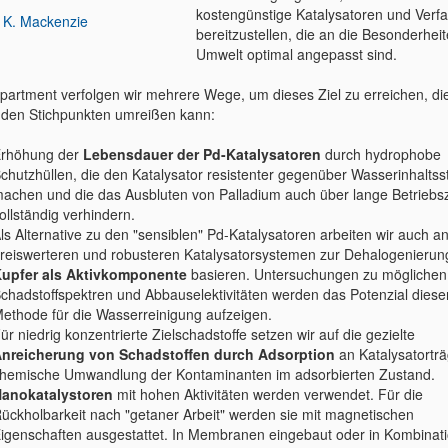
kostengünstige Katalysatoren und Verf
. K. Mackenzie
bereitzustellen, die an die Besonderhei
Umwelt optimal angepasst sind.
partment verfolgen wir mehrere Wege, um dieses Ziel zu erreichen, di
nden Stichpunkten umreißen kann:
rhöhung der
Lebensdauer der Pd-Katalysatoren
durch hydrophobe
chutzhüllen, die den Katalysator resistenter gegenüber Wasserinhaltsst
achen und die das Ausbluten von Palladium auch über lange Betriebs
ollständig verhindern.
ls Alternative zu den "sensiblen" Pd-Katalysatoren arbeiten wir auch a
reiswerteren und robusteren Katalysatorsystemen zur Dehalogenierung
upfer als Aktivkomponente
basieren. Untersuchungen zu möglichen
chadstoffspektren und Abbauselektivitäten werden das Potenzial diese
ethode für die Wasserreinigung aufzeigen.
ür niedrig konzentrierte Zielschadstoffe setzen wir auf die gezielte
nreicherung von Schadstoffen durch Adsorption
an Katalysatortr
hemische Umwandlung der Kontaminanten im adsorbierten Zustand.
anokatalystoren
mit hohen Aktivitäten werden verwendet. Für die
ückholbarkeit nach "getaner Arbeit" werden sie mit magnetischen
igenschaften ausgestattet. In Membranen eingebaut oder in Kombinati