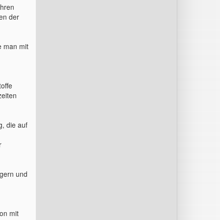
ahren
ten der
e man mit
offe
zeiten
n
, die auf
r
ägern und
on mit