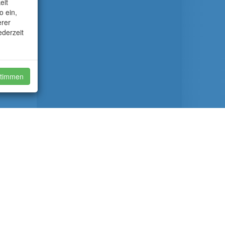
eit
o ein,
erer
ederzeit
timmen