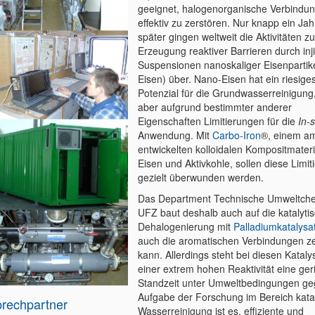
geeignet, halogenorganische Verbindu
effektiv zu zerstören. Nur knapp ein Ja
später gingen weltweit die Aktivitäten z
Erzeugung reaktiver Barrieren durch inj
Suspensionen nanoskaliger Eisenpartik
Eisen) über. Nano-Eisen hat ein riesige
Potenzial für die Grundwasserreinigung,
aber aufgrund bestimmter anderer
Eigenschaften Limitierungen für die
In-s
Anwendung. Mit
Carbo-Iron
®, einem a
entwickelten kolloidalen Kompositmateri
Eisen und Aktivkohle, sollen diese Limi
gezielt überwunden werden.
Das Department Technische Umweltch
UFZ baut deshalb auch auf die katalyti
Dehalogenierung mit
Palladiumkatalysa
auch die aromatischen Verbindungen ze
kann. Allerdings steht bei diesen Kataly
einer extrem hohen Reaktivität eine ger
Standzeit unter Umweltbedingungen ge
Aufgabe der Forschung im Bereich kata
rechpartner
Wasserreinigung ist es, effiziente und