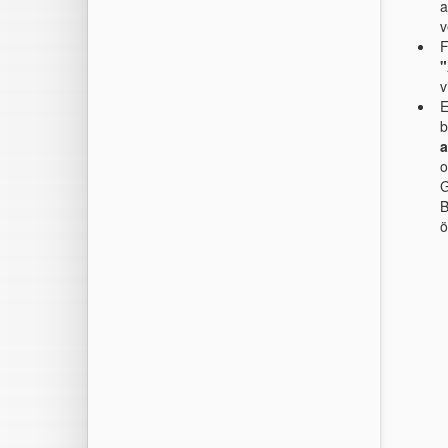
a
v
F
"
v
E
b
a
o
G
B
ö