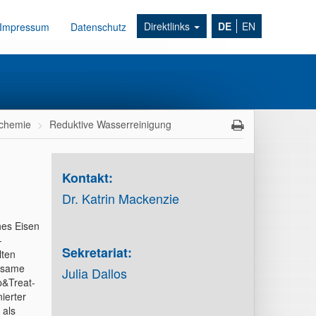
Direktlinks
DE
EN
Impressum
Datenschutz
ochemie
Reduktive Wasserreinigung
Kontakt:
Dr. Katrin Mackenzie
hes Eisen
-
Sekretariat:
lten
ksame
Julia Dallos
p&Treat-
ierter
 als