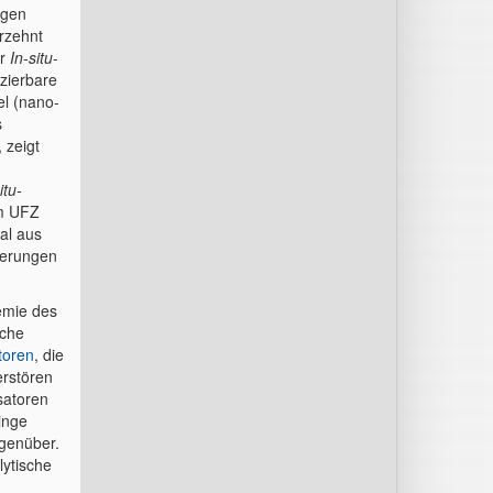
ngen
hrzehnt
ur
In-situ
-
izierbare
el (nano-
s
 zeigt
itu-
m UFZ
al aus
tierungen
emie des
sche
toren
, die
rstören
satoren
inge
genüber.
lytische