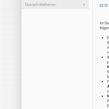
Querschnittsthemen
Dr
Im De
folge
E
S
m
v
A
p
K
S
M
F
A
c
N
R
E