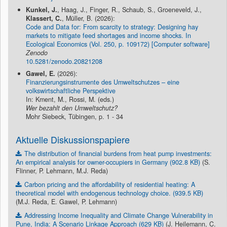
Kunkel, J.
, Haag, J., Finger, R., Schaub, S., Groeneveld, J.,
Klassert, C.
, Müller, B. (2026):
Code and Data for: From scarcity to strategy: Designing hay
markets to mitigate feed shortages and income shocks. In
Ecological Economics (Vol. 250, p. 109172) [Computer software]
Zenodo
10.5281/zenodo.20821208
Gawel, E.
(2026):
Finanzierungsinstrumente des Umweltschutzes – eine
volkswirtschaftliche Perspektive
In: Kment, M., Rossi, M. (eds.)
Wer bezahlt den Umweltschutz?
Mohr Siebeck, Tübingen, p. 1 - 34
Aktuelle Diskussionspapiere
The distribution of financial burdens from heat pump investments:
An empirical analysis for owner-occupiers in Germany (902.8 KB)
(S.
Flinner, P. Lehmann, M.J. Reda)
Carbon pricing and the affordability of residential heating: A
theoretical model with endogenous technology choice. (939.5 KB)
(M.J. Reda, E. Gawel, P. Lehmann)
Addressing Income Inequality and Climate Change Vulnerability in
Pune, India: A Scenario Linkage Approach (629 KB)
(J. Heilemann, C.