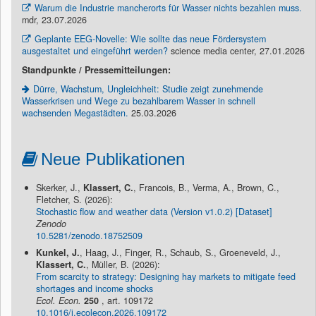
Warum die Industrie mancherorts für Wasser nichts bezahlen muss.
mdr, 23.07.2026
Geplante EEG-Novelle: Wie sollte das neue Fördersystem
ausgestaltet und eingeführt werden?
science media center, 27.01.2026
Standpunkte / Pressemitteilungen:
Dürre, Wachstum, Ungleichheit: Studie zeigt zunehmende
Wasserkrisen und Wege zu bezahlbarem Wasser in schnell
wachsenden Megastädten.
25.03.2026
Neue Publikationen
Skerker, J.,
Klassert, C.
, Francois, B., Verma, A., Brown, C.,
Fletcher, S. (2026):
Stochastic flow and weather data (Version v1.0.2) [Dataset]
Zenodo
10.5281/zenodo.18752509
Kunkel, J.
, Haag, J., Finger, R., Schaub, S., Groeneveld, J.,
Klassert, C.
, Müller, B. (2026):
From scarcity to strategy: Designing hay markets to mitigate feed
shortages and income shocks
Ecol. Econ.
250
, art. 109172
10.1016/j.ecolecon.2026.109172