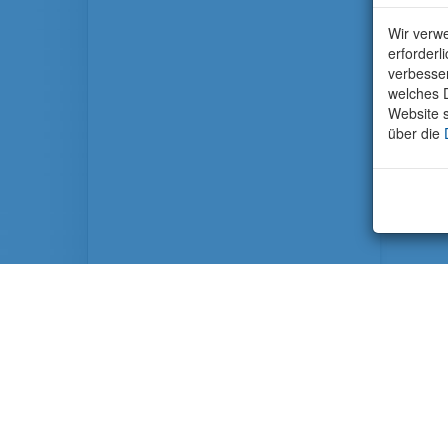
Wir verwe
erforderl
verbesse
welches D
Website s
über die