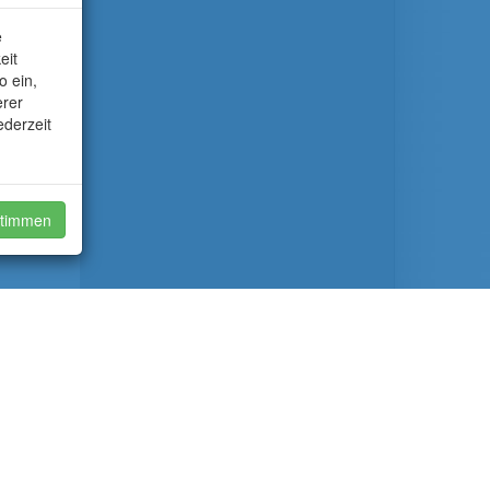
e
eit
o ein,
erer
ederzeit
timmen