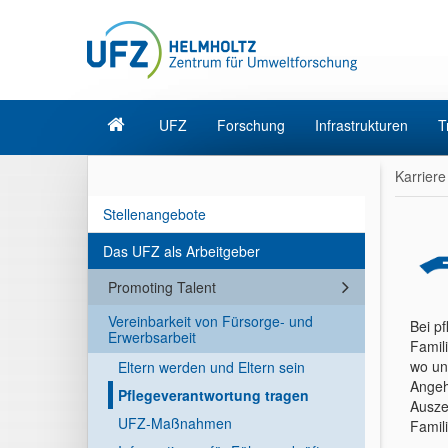
UFZ
Forschung
Infrastrukturen
T
Karriere
Stellenangebote
Das UFZ als Arbeitgeber
Promoting Talent
Vereinbarkeit von Fürsorge- und
Bei pf
Erwerbsarbeit
Famil
wo un
Eltern werden und Eltern sein
Angeh
Pflegeverantwortung tragen
Ausze
UFZ-Maßnahmen
Famil