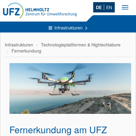
DE
EN
Toggl
navig
Infrastrukturen
Infrastrukturen
Technologieplattformen & Hightechlabore
Fernerkundung
Fernerkundung am UFZ