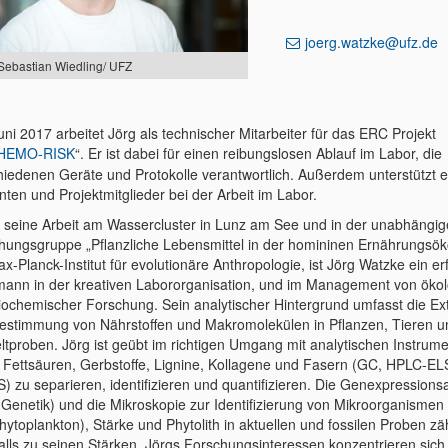
joerg.watzke@ufz.de
 Sebastian Wiedling/ UFZ
uni 2017 arbeitet Jörg als technischer Mitarbeiter für das ERC Projekt
HEMO-RISK
“. Er ist dabei für einen reibungslosen Ablauf im Labor, die
hiedenen Geräte und Protokolle verantwortlich. Außerdem unterstützt e
nten und Projektmitglieder bei der Arbeit im Labor.
 seine Arbeit am Wassercluster in Lunz am See und in der unabhängi
hungsgruppe „Pflanzliche Lebensmittel in der homininen Ernährungsök
-Planck-Institut für evolutionäre Anthropologie, ist Jörg Watzke ein e
ann in der kreativen Labororganisation, und im Management von ökol
iochemischer Forschung. Sein analytischer Hintergrund umfasst die Ext
estimmung von Nährstoffen und Makromolekülen in Pflanzen, Tieren u
tproben. Jörg ist geübt im richtigen Umgang mit analytischen Instrum
, Fettsäuren, Gerbstoffe, Lignine, Kollagene und Fasern (GC, HPLC-E
S) zu separieren, identifizieren und quantifizieren. Die Genexpressions
Genetik) und die Mikroskopie zur Identifizierung von Mikroorganismen
hytoplankton), Stärke und Phytolith in aktuellen und fossilen Proben zä
alls zu seinen Stärken. Jörgs Forschungsinteressen konzentrieren sich