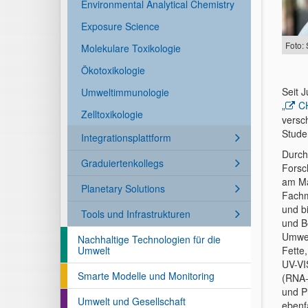
Environmental Analytical Chemistry
Exposure Science
Foto:
Molekulare Toxikologie
Ökotoxikologie
Seit J
Umweltimmunologie
„
C
Zelltoxikologie
versc
Stude
Integrationsplattform
Durch
Graduiertenkollegs
Forsc
am Max
Planetary Solutions
Fachm
und b
Tools und Infrastrukturen
und B
Umwel
Nachhaltige Technologien für die
Umwelt
Fette
UV-VI
Smarte Modelle und Monitoring
(RNA-
und P
Umwelt und Gesellschaft
ebenf