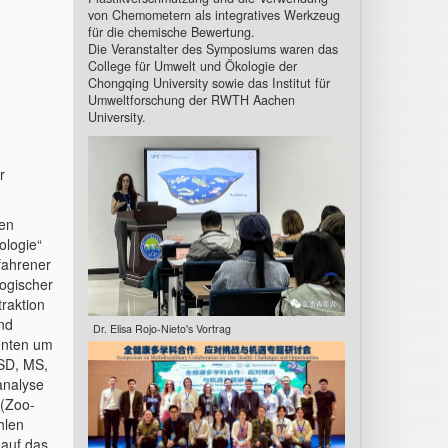
von Chemometern als integratives Werkzeug
für die chemische Bewertung.
Die Veranstalter des Symposiums waren das
College für Umwelt und Ökologie der
Chongqing University sowie das Institut für
Umweltforschung der RWTH Aachen
University.
r
gen
ologie“
rfahrener
ogischer
raktion
nd
Dr. Elisa Rojo-Nieto's Vortrag
enten um
LSD, MS,
analyse
 (Zoo-
hlen
 auf das