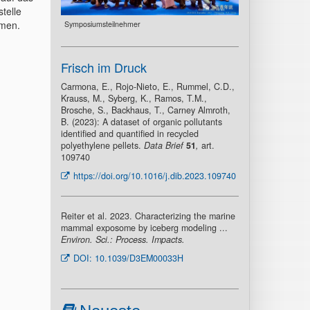
telle
smen.
Symposiumsteilnehmer
Frisch im Druck
Carmona, E., Rojo-Nieto, E., Rummel, C.D.,
Krauss, M., Syberg, K., Ramos, T.M.,
Brosche, S., Backhaus, T., Carney Almroth,
B. (2023): A dataset of organic pollutants
identified and quantified in recycled
polyethylene pellets.
Data Brief
51
,
art.
109740
https://doi.org/10.1016/j.dib.2023.109740
Reiter et al. 2023. Characterizing the marine
mammal exposome by iceberg modeling ...
Environ. Sci.: Process. Impacts.
DOI: 10.1039/D3EM00033H