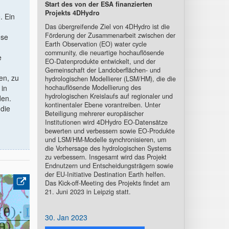
Start des von der ESA finanzierten
Projekts 4DHydro
. Ein
Das übergreifende Ziel von 4DHydro ist die
Förderung der Zusammenarbeit zwischen der
ese
Earth Observation (EO) water cycle
community, die neuartige hochauflösende
e
EO-Datenprodukte entwickelt, und der
Gemeinschaft der Landoberflächen- und
en, zu
hydrologischen Modellierer (LSM/HM), die die
 in
hochauflösende Modellierung des
hydrologischen Kreislaufs auf regionaler und
den.
kontinentaler Ebene vorantreiben. Unter
 die
Beteiligung mehrerer europäischer
Institutionen wird 4DHydro EO-Datensätze
bewerten und verbessern sowie EO-Produkte
und LSM/HM-Modelle synchronisieren, um
die Vorhersage des hydrologischen Systems
zu verbessern. Insgesamt wird das Projekt
Endnutzern und Entscheidungsträgern sowie
der EU-Initiative Destination Earth helfen.
Das Kick-off-Meeting des Projekts findet am
21. Juni 2023 in Leipzig statt.
30. Jan 2023