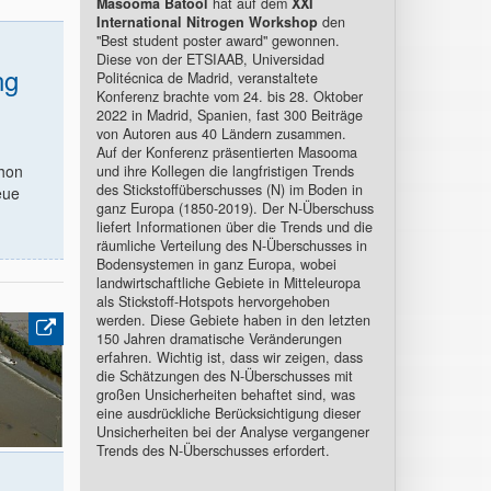
Masooma Batool
hat auf dem
XXI
International Nitrogen Workshop
den
"Best student poster award" gewonnen.
Diese von der ETSIAAB, Universidad
ng
Politécnica de Madrid, veranstaltete
Konferenz brachte vom 24. bis 28. Oktober
2022 in Madrid, Spanien, fast 300 Beiträge
von Autoren aus 40 Ländern zusammen.
Auf der Konferenz präsentierten Masooma
chon
und ihre Kollegen die langfristigen Trends
des Stickstoffüberschusses (N) im Boden in
eue
ganz Europa (1850-2019). Der N-Überschuss
liefert Informationen über die Trends und die
räumliche Verteilung des N-Überschusses in
Bodensystemen in ganz Europa, wobei
landwirtschaftliche Gebiete in Mitteleuropa
als Stickstoff-Hotspots hervorgehoben
werden. Diese Gebiete haben in den letzten
150 Jahren dramatische Veränderungen
erfahren. Wichtig ist, dass wir zeigen, dass
die Schätzungen des N-Überschusses mit
großen Unsicherheiten behaftet sind, was
eine ausdrückliche Berücksichtigung dieser
Unsicherheiten bei der Analyse vergangener
Trends des N-Überschusses erfordert.