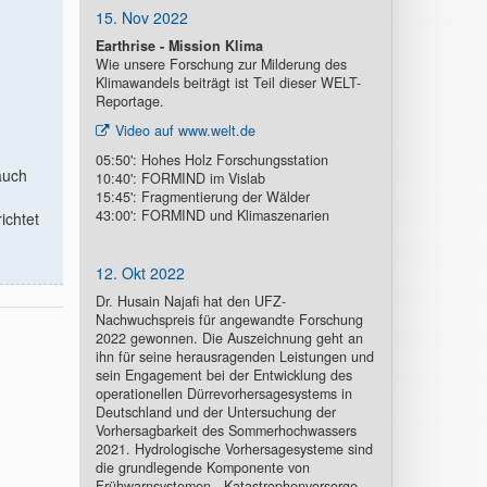
15. Nov 2022
Earthrise - Mission Klima
Wie unsere Forschung zur Milderung des
Klimawandels beiträgt ist Teil dieser WELT-
Reportage.
Video auf www.welt.de
05:50': Hohes Holz Forschungsstation
auch
10:40': FORMIND im Vislab
15:45': Fragmentierung der Wälder
43:00': FORMIND und Klimaszenarien
ichtet
12. Okt 2022
Dr. Husain Najafi hat den UFZ-
Nachwuchspreis für angewandte Forschung
2022 gewonnen. Die Auszeichnung geht an
ihn für seine herausragenden Leistungen und
sein Engagement bei der Entwicklung des
operationellen Dürrevorhersagesystems in
Deutschland und der Untersuchung der
Vorhersagbarkeit des Sommerhochwassers
2021. Hydrologische Vorhersagesysteme sind
die grundlegende Komponente von
Frühwarnsystemen - Katastrophenvorsorge.