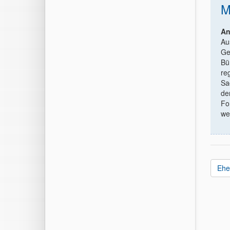
M
An
Au
Ge
Bü
re
Sa
de
Fo
we
Ehe