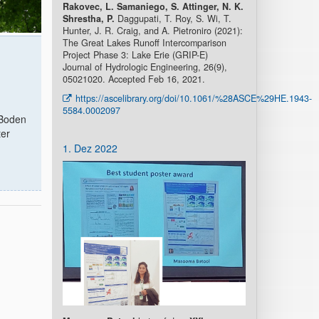
Rakovec, L. Samaniego, S. Attinger, N. K.
Shrestha, P.
Daggupati, T. Roy, S. Wi, T.
Hunter, J. R. Craig, and A. Pietroniro (2021):
The Great Lakes Runoff Intercomparison
Project Phase 3: Lake Erie (GRIP-E)
Journal of Hydrologic Engineering, 26(9),
05021020. Accepted Feb 16, 2021.
https://ascelibrary.org/doi/10.1061/%28ASCE%29HE.1943-
5584.0002097
 Boden
ter
1. Dez 2022