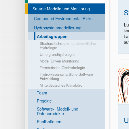
Smarte Modelle und Monitoring
S
Compound Environmental Risks
Lu
Hydrosystemmodellierung
ko
Arbeitsgruppen
La
au
Stochastische und Landoberflächen-
Hydrologie
Untergrundhydrologie
Model Driven Monitoring
Terrestrische Ökohydrologie
Hydrowissenschaftliche Software
Entwicklung
Mitteldeutsches Klimabüro
Team
Projekte
Software-, Modell- und
Datenprodukte
U
Publikationen