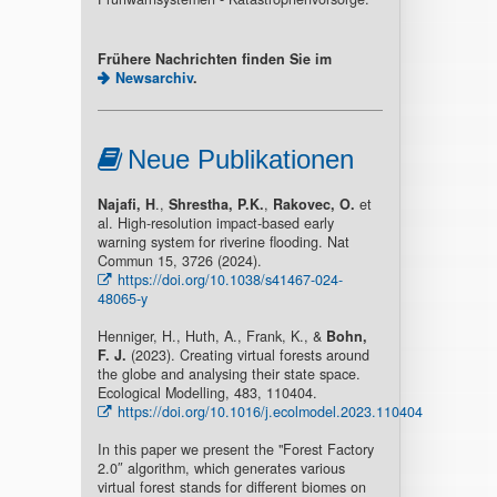
Frühere Nachrichten finden Sie im
Newsarchiv
.
Neue Publikationen
Najafi, H
.,
Shrestha, P.K.
,
Rakovec, O.
et
al. High-resolution impact-based early
warning system for riverine flooding. Nat
Commun 15, 3726 (2024).
https://doi.org/10.1038/s41467-024-
48065-y
Henniger, H., Huth, A., Frank, K., &
Bohn,
F. J.
(2023). Creating virtual forests around
the globe and analysing their state space.
Ecological Modelling, 483, 110404.
https://doi.org/10.1016/j.ecolmodel.2023.110404
In this paper we present the "Forest Factory
2.0″ algorithm, which generates various
virtual forest stands for different biomes on