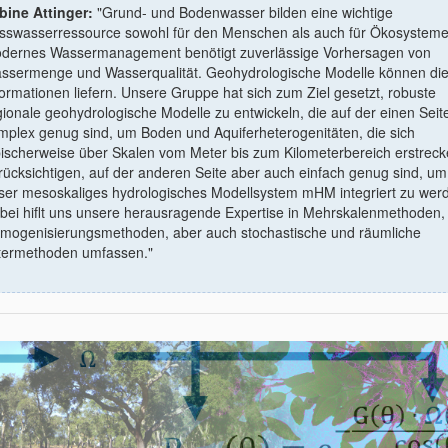
bine Attinger:
"Grund- und Bodenwasser bilden eine wichtige
sswasserressource sowohl für den Menschen als auch für Ökosysteme
dernes Wassermanagement benötigt zuverlässige Vorhersagen von
ssermenge und Wasserqualität. Geohydrologische Modelle können di
formationen liefern. Unsere Gruppe hat sich zum Ziel gesetzt, robuste
gionale geohydrologische Modelle zu entwickeln, die auf der einen Seit
mplex genug sind, um Boden und Aquiferheterogenitäten, die sich
pischerweise über Skalen vom Meter bis zum Kilometerbereich erstreck
rücksichtigen, auf der anderen Seite aber auch einfach genug sind, um
ser mesoskaliges hydrologisches Modellsystem mHM integriert zu wer
bei hiflt uns unsere herausragende Expertise in Mehrskalenmethoden,
mogenisierungsmethoden, aber auch stochastische und räumliche
ltermethoden umfassen."