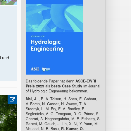
f und
d
Das folgende Paper hat denn
ASCE-EWRI
Preis 2023
als
beste Case Study
im Journal
of Hydrologic Engineering bekommen.
Mai, J.
, B. A. Tolson, H. Shen, É. Gaborit,
V. Fortin, N. Gasset, H. Awoye, T. A.
Stadnyk, L. M. Fry, E. A. Bradley, F.
Seglenieks, A. G. Temgoua, D. G. Princz, S.
Gharari, A. Haghnegahdar, M. E. Elshamy, S.
Razavi, M. Gauch, J. Lin, X. Ni, Y. Yuan, M.
McLeod, N. B. Basu,
R. Kumar, O.