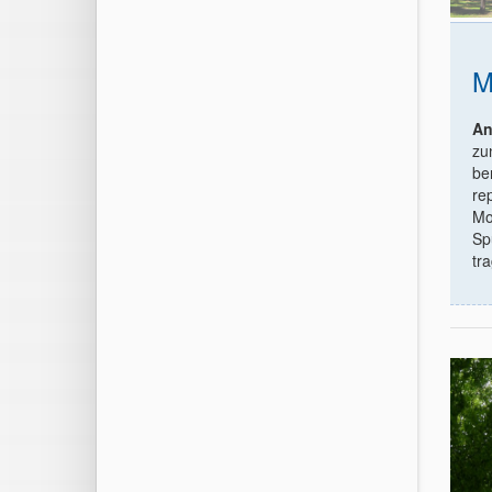
M
An
zu
be
re
Mo
Sp
tr