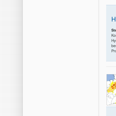
H
St
Ko
Hy
be
Pr