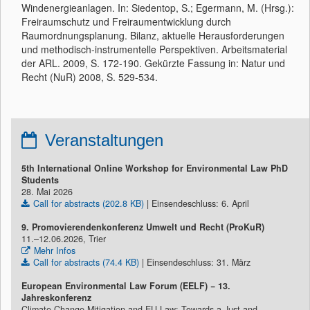
Windenergieanlagen. In: Siedentop, S.; Egermann, M. (Hrsg.):
Freiraumschutz und Freiraumentwicklung durch
Raumordnungsplanung. Bilanz, aktuelle Herausforderungen
und methodisch-instrumentelle Perspektiven. Arbeitsmaterial
der ARL. 2009, S. 172-190. Gekürzte Fassung in: Natur und
Recht (NuR) 2008, S. 529-534.
Veranstaltungen
5th International Online Workshop for Environmental Law PhD
Students
28. Mai 2026
Call for abstracts (202.8 KB)
| Einsendeschluss: 6. April
9. Promovierendenkonferenz Umwelt und Recht (ProKuR)
11.–12.06.2026, Trier
Mehr Infos
Call for abstracts (74.4 KB)
| Einsendeschluss: 31. März
European Environmental Law Forum (EELF) − 13.
Jahreskonferenz
Climate Change Mitigation and EU Law: Towards a Just and