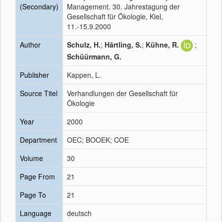
(Secondary)
Management. 30. Jahrestagung der
Gesellschaft für Ökologie, Kiel,
11.-15.9.2000
Author
Schulz, H.
;
Härtling, S.
;
Kühne, R.
;
Schüürmann, G.
Publisher
Kappen, L.
Source Titel
Verhandlungen der Gesellschaft für
Ökologie
Year
2000
Department
OEC; BOOEK; COE
Volume
30
Page From
21
Page To
21
Language
deutsch