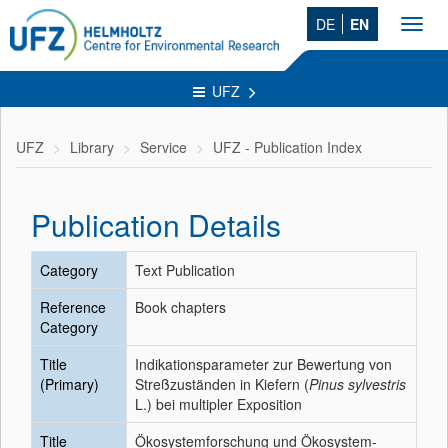
DE
EN
Toggl
navig
UFZ
UFZ
Library
Service
UFZ - Publication Index
Publication Details
Category
Text Publication
Reference
Book chapters
Category
Title
Indikationsparameter zur Bewertung von
(Primary)
Streßzuständen in Kiefern (
Pinus sylvestris
L.) bei multipler Exposition
Title
Ökosystemforschung und Ökosystem-