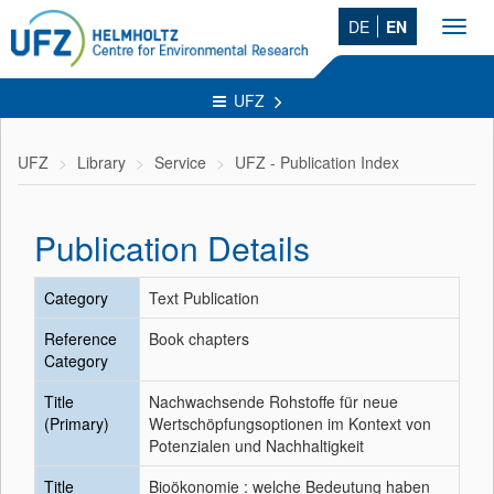
DE
EN
Toggl
navig
UFZ
UFZ
Library
Service
UFZ - Publication Index
Publication Details
Category
Text Publication
Reference
Book chapters
Category
Title
Nachwachsende Rohstoffe für neue
(Primary)
Wertschöpfungsoptionen im Kontext von
Potenzialen und Nachhaltigkeit
Title
Bioökonomie : welche Bedeutung haben