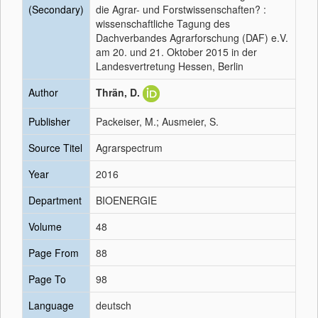
(Secondary)
die Agrar- und Forstwissenschaften? :
wissenschaftliche Tagung des
Dachverbandes Agrarforschung (DAF) e.V.
am 20. und 21. Oktober 2015 in der
Landesvertretung Hessen, Berlin
Author
Thrän, D.
Publisher
Packeiser, M.; Ausmeier, S.
Source Titel
Agrarspectrum
Year
2016
Department
BIOENERGIE
Volume
48
Page From
88
Page To
98
Language
deutsch