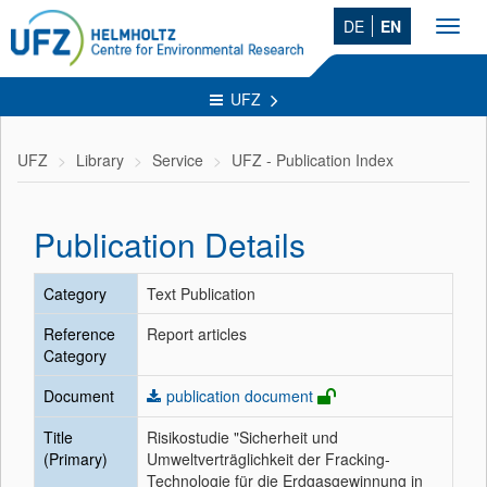
DE
EN
Toggl
navig
UFZ
UFZ
Library
Service
UFZ - Publication Index
Publication Details
Category
Text Publication
Reference
Report articles
Category
Document
publication document
Title
Risikostudie "Sicherheit und
(Primary)
Umweltverträglichkeit der Fracking-
Technologie für die Erdgasgewinnung in