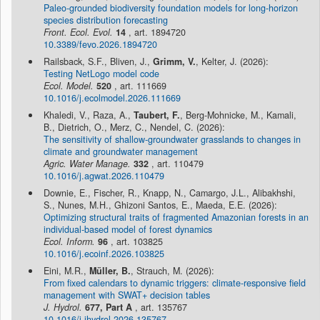
Paleo-grounded biodiversity foundation models for long-horizon
species distribution forecasting
Front. Ecol. Evol.
14
, art. 1894720
10.3389/fevo.2026.1894720
Railsback, S.F., Bliven, J.,
Grimm, V.
, Kelter, J. (2026):
Testing NetLogo model code
Ecol. Model.
520
, art. 111669
10.1016/j.ecolmodel.2026.111669
Khaledi, V., Raza, A.,
Taubert, F.
, Berg-Mohnicke, M., Kamali,
B., Dietrich, O., Merz, C., Nendel, C. (2026):
The sensitivity of shallow-groundwater grasslands to changes in
climate and groundwater management
Agric. Water Manage.
332
, art. 110479
10.1016/j.agwat.2026.110479
Downie, E., Fischer, R., Knapp, N., Camargo, J.L., Alibakhshi,
S., Nunes, M.H., Ghizoni Santos, E., Maeda, E.E. (2026):
Optimizing structural traits of fragmented Amazonian forests in an
individual-based model of forest dynamics
Ecol. Inform.
96
, art. 103825
10.1016/j.ecoinf.2026.103825
Eini, M.R.,
Müller, B.
, Strauch, M. (2026):
From fixed calendars to dynamic triggers: climate-responsive field
management with SWAT+ decision tables
J. Hydrol.
677, Part A
, art. 135767
10.1016/j.jhydrol.2026.135767