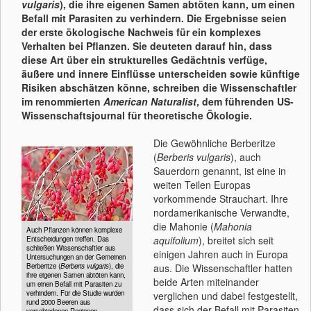
vulgaris
), die ihre eigenen Samen abtöten kann, um einen
Befall mit Parasiten zu verhindern. Die Ergebnisse seien
der erste ökologische Nachweis für ein komplexes
Verhalten bei Pflanzen. Sie deuteten darauf hin, dass
diese Art über ein strukturelles Gedächtnis verfüge,
äußere und innere Einflüsse unterscheiden sowie künftige
Risiken abschätzen könne, schreiben die Wissenschaftler
im renommierten
American Naturalist
, dem führenden US-
Wissenschaftsjournal für theoretische Ökologie.
Die Gewöhnliche Berberitze
(
Berberis vulgaris
), auch
Sauerdorn genannt, ist eine in
weiten Teilen Europas
vorkommende Strauchart. Ihre
nordamerikanische Verwandte,
die Mahonie (
Mahonia
Auch Pflanzen können komplexe
aquifolium
), breitet sich seit
Entscheidungen treffen. Das
schließen Wissenschaftler aus
einigen Jahren auch in Europa
Untersuchungen an der Gemeinen
Berberitze (
Berberis vulgaris
), die
aus. Die Wissenschaftler hatten
ihre eigenen Samen abtöten kann,
beide Arten miteinander
um einen Befall mit Parasiten zu
verhindern. Für die Studie wurden
verglichen und dabei festgestellt,
rund 2000 Beeren aus
dass sich der Befall mit Parasiten
verschiedenen Regionen