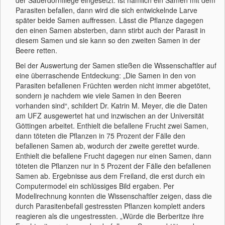
der Sauerdornfliege eingesetzt. Ist nämlich ein Samen mit dem
Parasiten befallen, dann wird die sich entwickelnde Larve
später beide Samen auffressen. Lässt die Pflanze dagegen
den einen Samen absterben, dann stirbt auch der Parasit in
diesem Samen und sie kann so den zweiten Samen in der
Beere retten.
Bei der Auswertung der Samen stießen die Wissenschaftler auf
eine überraschende Entdeckung: „Die Samen in den von
Parasiten befallenen Früchten werden nicht immer abgetötet,
sondern je nachdem wie viele Samen in den Beeren
vorhanden sind“, schildert Dr. Katrin M. Meyer, die die Daten
am UFZ ausgewertet hat und inzwischen an der Universität
Göttingen arbeitet. Enthielt die befallene Frucht zwei Samen,
dann töteten die Pflanzen in 75 Prozent der Fälle den
befallenen Samen ab, wodurch der zweite gerettet wurde.
Enthielt die befallene Frucht dagegen nur einen Samen, dann
töteten die Pflanzen nur in 5 Prozent der Fälle den befallenen
Samen ab. Ergebnisse aus dem Freiland, die erst durch ein
Computermodel ein schlüssiges Bild ergaben. Per
Modellrechnung konnten die Wissenschaftler zeigen, dass die
durch Parasitenbefall gestressten Pflanzen komplett anders
reagieren als die ungestressten. „Würde die Berberitze ihre