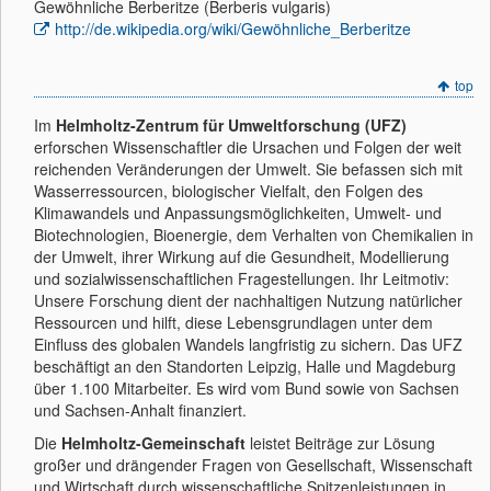
Gewöhnliche Berberitze (Berberis vulgaris)
http://de.wikipedia.org/wiki/Gewöhnliche_Berberitze
top
Im
Helmholtz-Zentrum für Umweltforschung (UFZ)
erforschen Wissenschaftler die Ursachen und Folgen der weit
reichenden Veränderungen der Umwelt. Sie befassen sich mit
Wasserressourcen, biologischer Vielfalt, den Folgen des
Klimawandels und Anpassungsmöglichkeiten, Umwelt- und
Biotechnologien, Bioenergie, dem Verhalten von Chemikalien in
der Umwelt, ihrer Wirkung auf die Gesundheit, Modellierung
und sozialwissenschaftlichen Fragestellungen. Ihr Leitmotiv:
Unsere Forschung dient der nachhaltigen Nutzung natürlicher
Ressourcen und hilft, diese Lebensgrundlagen unter dem
Einfluss des globalen Wandels langfristig zu sichern. Das UFZ
beschäftigt an den Standorten Leipzig, Halle und Magdeburg
über 1.100 Mitarbeiter. Es wird vom Bund sowie von Sachsen
und Sachsen-Anhalt finanziert.
Die
Helmholtz-Gemeinschaft
leistet Beiträge zur Lösung
großer und drängender Fragen von Gesellschaft, Wissenschaft
und Wirtschaft durch wissenschaftliche Spitzenleistungen in