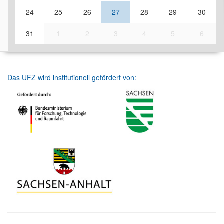
24
25
26
27
28
29
30
31
1
2
3
4
5
6
Das UFZ wird institutionell gefördert von: