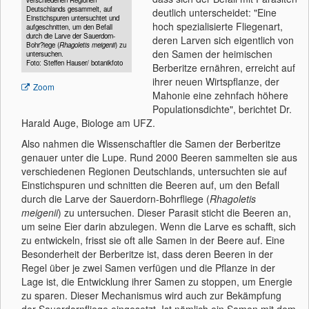
Deutschlands gesammelt, auf
deutlich unterscheidet: "Eine
Einstichspuren untersuchtet und
hoch spezialisierte Fliegenart,
aufgeschnitten, um den Befall
durch die Larve der Sauerdorn-
deren Larven sich eigentlich von
Bohr?iege (
Rhagoletis meigenii
) zu
den Samen der heimischen
untersuchen.
Foto: Steffen Hauser/ botanikfoto
Berberitze ernähren, erreicht auf
ihrer neuen Wirtspflanze, der
Zoom
Mahonie eine zehnfach höhere
Populationsdichte", berichtet Dr.
Harald Auge, Biologe am UFZ.
Also nahmen die Wissenschaftler die Samen der Berberitze
genauer unter die Lupe. Rund 2000 Beeren sammelten sie aus
verschiedenen Regionen Deutschlands, untersuchten sie auf
Einstichspuren und schnitten die Beeren auf, um den Befall
durch die Larve der Sauerdorn-Bohrﬂiege (
Rhagoletis
meigenii
) zu untersuchen. Dieser Parasit sticht die Beeren an,
um seine Eier darin abzulegen. Wenn die Larve es schafft, sich
zu entwickeln, frisst sie oft alle Samen in der Beere auf. Eine
Besonderheit der Berberitze ist, dass deren Beeren in der
Regel über je zwei Samen verfügen und die Pflanze in der
Lage ist, die Entwicklung ihrer Samen zu stoppen, um Energie
zu sparen. Dieser Mechanismus wird auch zur Bekämpfung