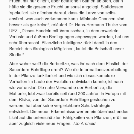
Frucht mit nur einem, aber befallenen Samen abtöten, dann
hätte sie die gesamte Frucht umsonst angelegt. Stattdessen
‘spekuliert‘ sie offenbar darauf, dass die Larve von selbst
abstirbt, was auch vorkommen kann. Minimale Chancen sind
besser als gar keine“, erläutert Dr. Hans-Hermann Thulke vom
UFZ. „Dieses Handeln mit Vorausschau, in dem erwartete
Verluste und äußere Bedingungen abgewogen werden, hat uns
sehr überrascht. Pflanzliche Intelligenz rückt damit in den
Bereich des ökologisch Möglichen, lautet die Botschaft unser
Studie.“
Aber woher weiß die Berberitze, was ihr nach dem Einstich der
Sauerdorn-Bohrfliege droht? Wie die Informationsverarbeitung
in der Pflanze funktioniert und wie sich dieses komplexe
Verhalten im Laufe der Evolution entwickeln konnte, ist nach
wie vor unklar. Die nahe Verwandte der Berberitze, die
Mahonie, lebt zwar bereits seit rund 200 Jahren in Europa mit
dem Risiko, von der Sauerdorn-Bohrfliege gestochen zu
werden, hat aber keine vergleichbare Schutzstrategie
entwickelt. Die neuen Erkenntnisse werfen ein überraschendes
Licht auf die unterschätzten Fähigkeiten von Pflanzen, eröffnen
aber zugleich viele neue Fragen.
Tilo Arnhold