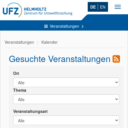
DE
EN
Toggl
navig
Veranstaltungen
Veranstaltungen
Kalender
Gesuchte Veranstaltungen
Ort
Thema
Veranstaltungsart