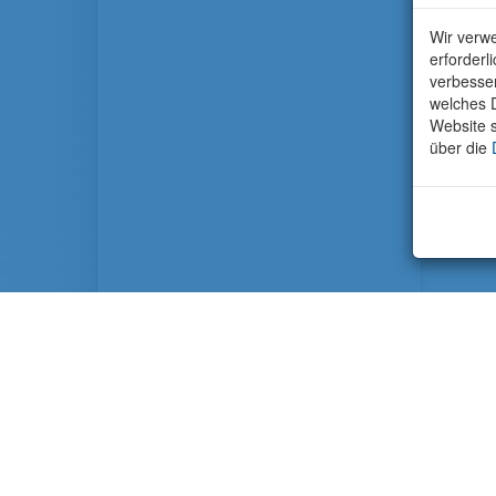
Wir verwe
erforderl
verbesse
welches D
Website s
über die