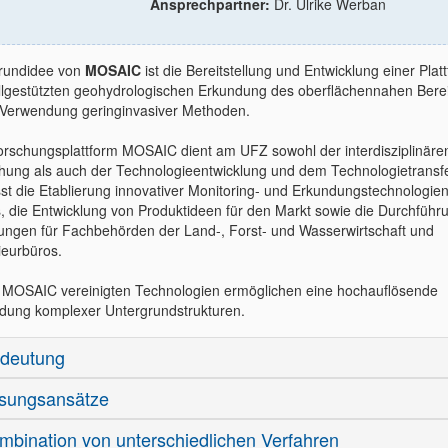
Ansprechpartner:
Dr. Ulrike Werban
rundidee von
MOSAIC
ist die Bereitstellung und Entwicklung einer Plat
lgestützten geohydrologischen Erkundung des oberflächennahen Bere
 Verwendung geringinvasiver Methoden.
orschungsplattform MOSAIC dient am UFZ sowohl der interdisziplinäre
hung als auch der Technologieentwicklung und dem Technologietransfe
st die Etablierung innovativer Monitoring- und Erkundungstechnologien
s, die Entwicklung von Produktideen für den Markt sowie die Durchführ
ungen für Fachbehörden der Land-, Forst- und Wasserwirtschaft und
ieurbüros.
n MOSAIC vereinigten Technologien ermöglichen eine hochauflösende
dung komplexer Untergrundstrukturen.
deutung
sungsansätze
mbination von unterschiedlichen Verfahren