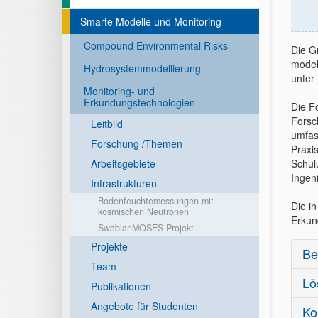
Smarte Modelle und Monitoring
Compound Environmental Risks
Die G
model
Hydrosystemmodellierung
unter
Monitoring- und
Erkundungstechnologien
Die F
Forsc
Leitbild
umfas
Forschung /Themen
Praxi
Arbeitsgebiete
Schul
Ingen
Infrastrukturen
Bodenfeuchtemessungen mit
Die i
kosmischen Neutronen
Erkun
SwabianMOSES Projekt
Projekte
Be
Team
Lö
Publikationen
Angebote für Studenten
Ko