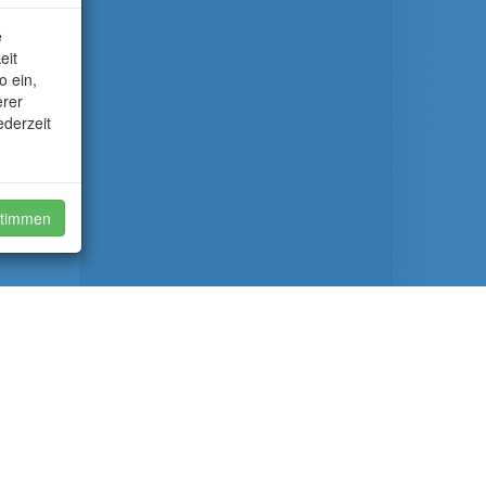
e
eit
o ein,
erer
ederzeit
timmen