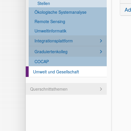
Stellen
Ad
Ökologische Systemanalyse
Remote Sensing
Umweltinformatik
Integrationsplattform
Graduiertenkolleg
COCAP
Umwelt und Gesellschaft
Querschnittsthemen