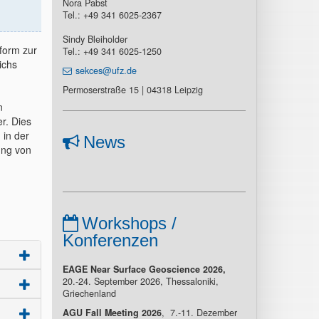
Nora Pabst
Tel.: +49 341 6025-2367
Sindy Bleiholder
tform zur
Tel.: +49 341 6025-1250
ichs
sekces@ufz.de
Permoserstraße 15 | 04318 Leipzig
n
r. Dies
 in der
News
ung von
Workshops /
Konferenzen
EAGE Near Surface Geoscience 2026,
20.-24. September 2026, Thessaloniki,
Griechenland
AGU Fall Meeting 2026
, 7.-11. Dezember