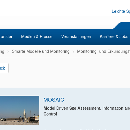
Leichte S
ransfer
Medien & Presse
Veranstaltungen
Karriere & Jobs
ng
Smarte Modelle und Monitoring
Monitoring- und Erkundungs
ück
MOSAIC
Mo
del Driven
S
ite
A
ssessment,
I
nformation an
C
ontrol