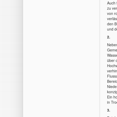
Auch 
zu ve
von r
verlä
den B
und d
2. S
Neben
Gemei
Wasse
über d
Hochw
verhi
Fluss
Berei
Niede
konzi
Ein h
in Tr
3. Kl