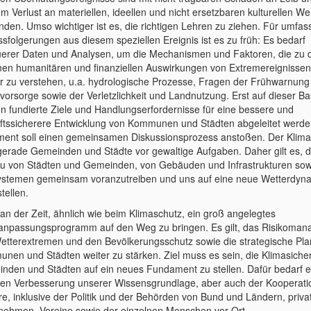
m Verlust an materiellen, ideellen und nicht ersetzbaren kulturellen We
nden. Umso wichtiger ist es, die richtigen Lehren zu ziehen. Für umfa
ssfolgerungen aus diesem speziellen Ereignis ist es zu früh: Es bedarf
erer Daten und Analysen, um die Mechanismen und Faktoren, die zu 
en humanitären und finanziellen Auswirkungen von Extremereignissen
r zu verstehen, u.a. hydrologische Prozesse, Fragen der Frühwarnung
ovorsorge sowie der Verletzlichkeit und Landnutzung. Erst auf dieser Ba
n fundierte Ziele und Handlungserfordernisse für eine bessere und
ftssicherere Entwicklung von Kommunen und Städten abgeleitet werde
ment soll einen gemeinsamen Diskussionsprozess anstoßen. Der Klim
t gerade Gemeinden und Städte vor gewaltige Aufgaben. Daher gilt es, 
 von Städten und Gemeinden, von Gebäuden und Infrastrukturen sow
stemen gemeinsam voranzutreiben und uns auf eine neue Wetterdyn
stellen.
 an der Zeit, ähnlich wie beim Klimaschutz, ein groß angelegtes
anpassungsprogramm auf den Weg zu bringen. Es gilt, das Risikoma
etterextremen und den Bevölkerungsschutz sowie die strategische Pla
nen und Städten weiter zu stärken. Ziel muss es sein, die Klimasicher
nden und Städten auf ein neues Fundament zu stellen. Dafür bedarf e
ren Verbesserung unserer Wissensgrundlage, aber auch der Kooperatio
re, inklusive der Politik und der Behörden von Bund und Ländern, priva
nehmen, Vereine sowie der einzelnen Menschen vor Ort.