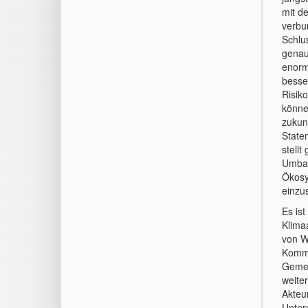
mit de
verbu
Schlu
genau
enorm
besse
Risik
könne
zukun
State
stell
Umbau
Ökosy
einzu
Es ist
Klima
von W
Kommu
Gemei
weite
Akteu
Unter