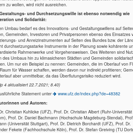
ern zu wollen, wird nicht ausreichen.
staltungs- und Durchsetzungswille ist ebenso notwendig wie
ration und Solidarität:
en Umbau bedarf es des Innovations- und Gestaltungswillens auf Seite
en, Gemeinden, Investoren und Privatpersonen ebenso des Einsatzes 
zierungs- und Anreizinstrumenten auf Seiten des Bundes bzw. der Län
ht durchsetzungsstarke Instrumente in der Planung sowie kohärente u
ardisierte Rahmenwerke und Vorgehensweisen. Des Weiteren sind Nu
n des Umbaus hin zu klimasicheren Städten und Gemeinden solidarisc
ilen. Um nur ein Beispiel zu nennen: Gemeinden, die im Oberlauf von F
Raum für Wasser schaffen, werden davon nur indirekt profitieren; Ge
erlauf aber unmittelbar, da das Überflutungsrisiko reduziert wird.
ip 4 aktualisiert 22.7.2021; 8.40)
usführliche Statement unter
www.ufz.de/index.php?de=48382
utorinnen und Autoren:
Dr. Christian Kuhlicke (UFZ), Prof. Dr. Christian Albert (Ruhr-Universität
m), Prof. Dr. Daniel Bachmann (Hochschule Magdeburg-Stendal), Prof.
nn (Universität Stuttgart), Prof. Dr. Dietrich Borchardt (UFZ), Prof. Dr.
nder Fekete (Fachhochschule Köln), Prof. Dr. Stefan Greiving (TU Dor