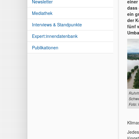
Newsletter
einer
dass 
Mediathek
ein g
der K
Interviews & Standpunkte
fünf 
Umbau
Expert:innendatenbank
Publikationen
Ruhrh
Schwe
Foto:
Klima
Jedes
jüngs