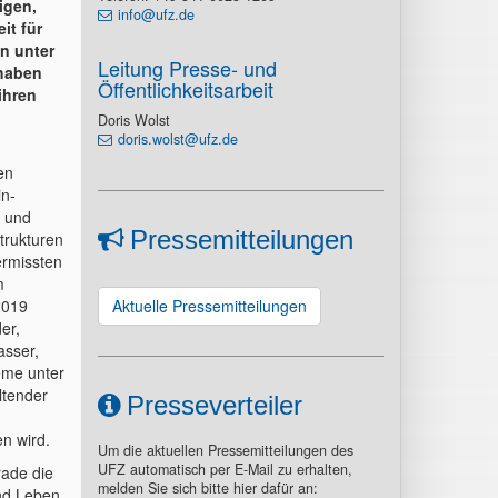
igen,
info@ufz.de
it für
n unter
Leitung Presse- und
 haben
Öffentlichkeitsarbeit
ihren
Doris Wolst
doris.wolst@ufz.de
en
n-
n und
Pressemitteilungen
trukturen
ermissten
m
2019
Aktuelle Pressemitteilungen
er,
sser,
eme unter
ltender
Presseverteiler
en wird.
Um die aktuellen Pressemitteilungen des
UFZ automatisch per E-Mail zu erhalten,
rade die
melden Sie sich bitte hier dafür an:
nd Leben,