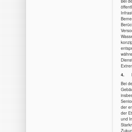
Bei d
öffen
Infra
Bemes
Berüc
Verso
Wasse
konzi
entsp
währe
Dienst
Extre
4. K
Bei d
Gebäu
insbe
Senio
der e
der E
und I
Stark
Zukun