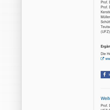
Prof.
Prof. 
Kersti
Müller
Schüt
Teuts
(UFZ),
Ergän
Die H
ww
t
Weit
Prof. 