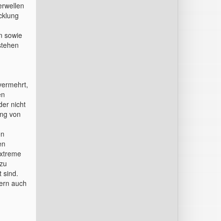
erwellen
cklung
n sowie
stehen
vermehrt,
en
er nicht
ung von
on
en
extreme
 zu
 sind.
dern auch