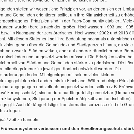
lgenden stellen wir wesentliche Prinzipien vor, an denen sich der Umb
en und Gemeinden orientieren sollte, um ihre Klimasicherheit zu erhöh
vorgeschlagenen Prinzipien sind in der Fach-Community etabliert. Viele 
rungen wurden bereits nach den großen Hochwassern 1993 und 199
 bzw. im Nachgang der zerstörerischen Hochwasser 2002 und 2013 öffe
ht. Mit diesem Statement soll ihre Bedeutung nochmals unterstrichen
rinzipien gehen über die Gemeinde- und Stadtgrenzen hinaus, da viele
hmen zwar in Städten wirken, aber auf anderer räumlicher oder föder
 entschieden und umgesetzt werden müssen. Die Prinzipien sollen helf
sicherheit von Städten und Gemeinden stärker zu priorisieren. Die Lö
n allerdings immer im jeweiligen Kontext entwickelt werden. Die
sforderungen in den Mittelgebirgen mit seinen vielen kleinen
einzugsgebieten sind andere als im Flachland. Während einige Prinzipi
telbar angegangen und zeitnah umgesetzt werden sollten (z.B. Frühw
evölkerungsschutz), sind andere nur längerfristig umsetzbar (Umbau v
struktursystemen, Steigerung der Speicherfähigkeit von Landschaften).
ings gilt: Auch für längerfristige Transformationsprozesse sind die Gru
ah zu legen.
jetzt
Zeit zu handeln.
rühwarnsysteme verbessern und den Bevölkerungsschutz stär