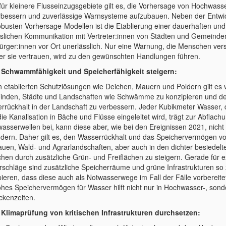
für kleinere Flusseinzugsgebiete gilt es, die Vorhersage von Hochwass
rbessern und zuverlässige Warnsysteme aufzubauen. Neben der Entwi
obusten Vorhersage-Modellen ist die Etablierung einer dauerhaften und
sslichen Kommunikation mit Vertreter:innen von Städten und Gemeinde
ürger:innen vor Ort unerlässlich. Nur eine Warnung, die Menschen ver
er sie vertrauen, wird zu den gewünschten Handlungen führen.
chwammfähigkeit und Speicherfähigkeit steigern:
 etablierten Schutzlösungen wie Deichen, Mauern und Poldern gilt es 
nden, Städte und Landschaften wie Schwämme zu konzipieren und d
rrückhalt in der Landschaft zu verbessern. Jeder Kubikmeter Wasser, d
ie Kanalisation in Bäche und Flüsse eingeleitet wird, trägt zur Abflach
asserwellen bei, kann diese aber, wie bei den Ereignissen 2021, nicht
ndern. Daher gilt es, den Wasserrückhalt und das Speichervermögen v
auen, Wald- und Agrarlandschaften, aber auch in den dichter besiedelt
chen durch zusätzliche Grün- und Freiflächen zu steigern. Gerade für 
rschläge sind zusätzliche Speicherräume und grüne Infrastrukturen so
pieren, dass diese auch als Notwasserwege im Fall der Fälle vorbereitet
ohes Speichervermögen für Wasser hilft nicht nur in Hochwasser-, son
ockenzeiten.
imaprüfung von kritischen Infrastrukturen durchsetzen: