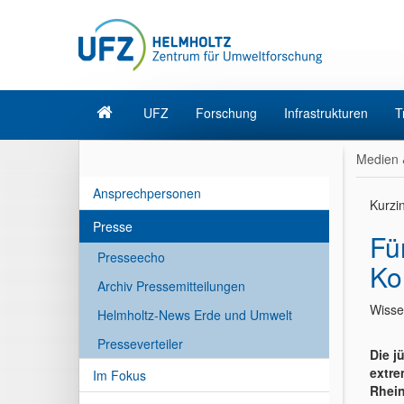
UFZ
Forschung
Infrastrukturen
T
Medien 
Ansprechpersonen
Kurzi
Presse
Fü
Presseecho
Ko
Archiv Pressemitteilungen
Wisse
Helmholtz-News Erde und Umwelt
Presseverteiler
Die j
extre
Im Fokus
Rhein