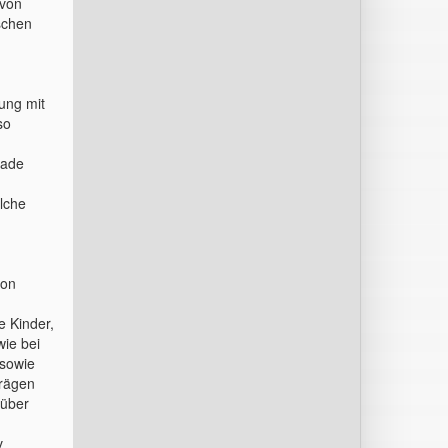
 von
schen
gung mit
so
rade
olche
von
,
e Kinder,
wie bei
 sowie
trägen
 über
v