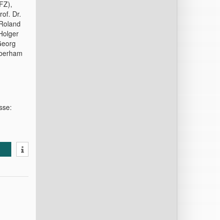
FZ),
of. Dr.
 Roland
 Holger
Georg
eberham
sse: