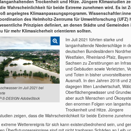
 langanhaltenden Trockenheit und Hitze. Jüngere Klimastudien ze
die Wahrscheinlichkeit für beide Extreme zunehmen wird. Es ist Ze
roß angelegtes Klimaanpassungsprogramm. Wissenschaftler:inne
oordination des Helmholtz-Zentrums für Umweltforschung (UFZ)
wesentliche Prinzipien definiert, an denen Städte und Gemeinden 
 für mehr Klimasicherheit orientieren sollten.
Im Juli 2021 führten starke und
langanhaltende Niederschläge in d
deutschen Bundesländern Nordrhei
Westfalen, Rheinland-Pfalz, Bayer
Sachsen zu Zerstörungen an Infras
und Gebäuden sowie Verletzten, V
und Toten in bisher unvorstellbare
Ausmaß. In den Jahren 2018 und 
dagegen litten Landwirtschaft, Wäld
ochwasser im Juli 2021 bei
Oberflächengewässer und Grundwa
rte
aber auch Menschen und Ökosyst
 P-S-DES!GN-AdobeStock
den enormen Folgen von langanha
Trockenheit und Hitze. Jüngere
studien zeigen, dass die Wahrscheinlichkeit für beide Extreme zunehm
 extreme Wetterereignis für sich kann existenzbedrohend sein, und ge
ten Überflutungsereignisse sind mit nicht tragbaren Schäden an Leib u