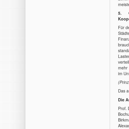
meist
5. Ge
Koope
Für d
Städt
Finan
brauc
stand
Laste
verte
mehr 
im Unt
(Prinz
Das a
Die A
Prof. 
Bochu
Birkma
Alexa