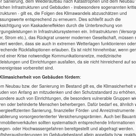
er Sanierung, dem Wiederaufbau nach Katastrophen und dem Neubau
tlichen Infrastrukturen und Gebäuden - insbesondere sogenannten kriti
strukturen - gilt es, die Folgen des Klimawandels abzuschätzen und
sungswerte entsprechend zu erneuern. Dies schließt auch die
ksichtigung von Kaskadeneffekten durch die Unterbrechung von
rgungsleistungen in Infrastruktursystemen ein. Infrastrukturen (Versor
r, Strom etc.), das Rückgrat unserer modernen Gesellschaft, müssen 
piert werden, dass sie auch in extremen Wetterlagen funktionieren oder
rechende Rückfalloptionen erlauben. Es ist nicht hinnehmbar, wenn ge
nd einer Krise notwendige Kommunikationsnetze, medizinische
leistungen und Einrichtungen ausfallen, da sie nicht hinreichend auf s
mereignisse vorbereitet sind.
limasicherheit von Gebäuden fördern
:
em Neubau bzw. der Sanierung im Bestand gilt es, die Klimasicherheit 
den von Anfang an mitzudenken und den Schutzstandard zu erhöhen
sondere auch von Einrichtungen, die besonders vulnerable Gruppen wi
ren oder behinderte Menschen beherbergen. Dafür bedarf es, ähnlich 
nergieeffizienten Sanierung, finanzieller Förder- und Anreizinstrumente
tablierung vorsorgeorientierter Versicherungsprämien. Auch bei Bauan
mmobilienverkäufen sollten systematisch entsprechende Informationen
regen- oder Hochwassergefahren bereitgestellt und abgefragt werden.
ftsherausforderungen im Gebäudebestand allein appellativ bzw. reakti