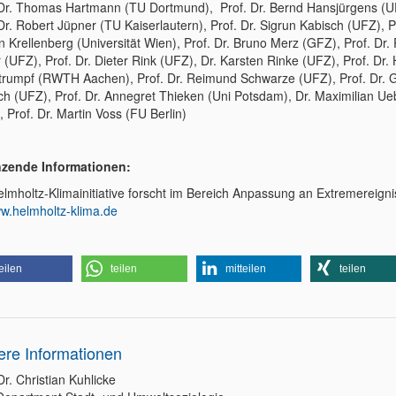
 Dr. Thomas Hartmann (TU Dortmund), Prof. Dr. Bernd Hansjürgens (U
Dr. Robert Jüpner (TU Kaiserlautern), Prof. Dr. Sigrun Kabisch (UFZ), Pr
n Krellenberg (Universität Wien), Prof. Dr. Bruno Merz (GFZ), Prof. Dr.
 (UFZ), Prof. Dr. Dieter Rink (UFZ), Dr. Karsten Rinke (UFZ), Prof. Dr.
trumpf (RWTH Aachen), Prof. Dr. Reimund Schwarze (UFZ), Prof. Dr. 
ch (UFZ), Prof. Dr. Annegret Thieken (Uni Potsdam), Dr. Maximilian U
 Prof. Dr. Martin Voss (FU Berlin)
zende Informationen:
elmholtz-Klimainitiative forscht im Bereich Anpassung an Extremereigni
w.helmholtz-klima.de
eilen
teilen
mitteilen
teilen
ere Informationen
Dr. Christian Kuhlicke