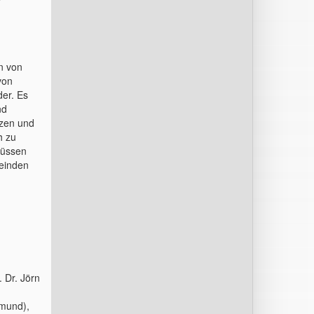
n von
von
der. Es
nd
tzen und
h zu
lüssen
meinden
 Dr. Jörn
tmund),