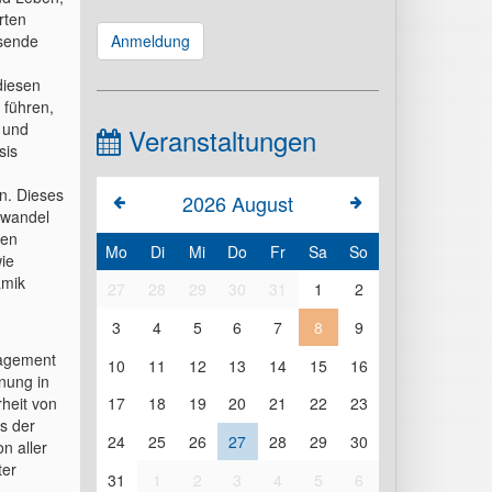
rten
ssende
Anmeldung
diesen
 führen,
 und
Veranstaltungen
sis
n. Dieses
2026
August
awandel
den
Mo
Di
Mi
Do
Fr
Sa
So
ie
amik
27
28
29
30
31
1
2
3
4
5
6
7
8
9
nagement
10
11
12
13
14
15
16
nung in
heit von
17
18
19
20
21
22
23
s der
24
25
26
27
28
29
30
n aller
ter
31
1
2
3
4
5
6