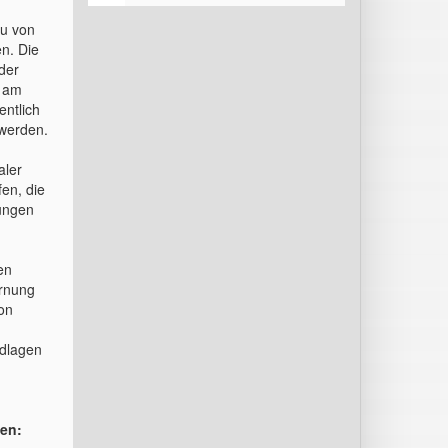
au von
en. Die
der
5 am
ntlich
 werden.
aler
en, die
sungen
en
arnung
on
ndlagen
ken: