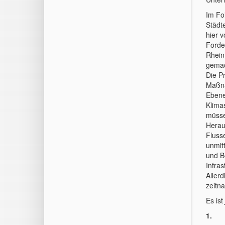
Im Fo
Städt
hier 
Forde
Rhein
gemac
Die P
Maßna
Ebene
Klima
müsse
Herau
Fluss
unmit
und B
Infra
Allerd
zeitn
Es ist
1. F