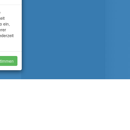
e
eit
o ein,
erer
ederzeit
timmen