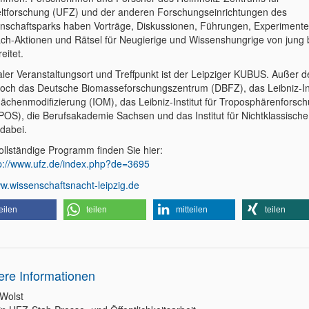
tforschung (UFZ) und der anderen Forschungseinrichtungen des
nschaftsparks haben Vorträge, Diskussionen, Führungen, Experimente
ch-Aktionen und Rätsel für Neugierige und Wissenshungrige von jung b
eitet.
aler Veranstaltungsort und Treffpunkt ist der Leipziger KUBUS. Außer
noch das Deutsche Biomasseforschungszentrum (DBFZ), das Leibniz-Inst
lächenmodifizierung (IOM), das Leibniz-Institut für Troposphärenforsc
OS), die Berufsakademie Sachsen und das Institut für Nichtklassisch
 dabei.
ollständige Programm finden Sie hier:
p://www.ufz.de/index.php?de=3695
w.wissenschaftsnacht-leipzig.de
eilen
teilen
mitteilen
teilen
ere Informationen
 Wolst