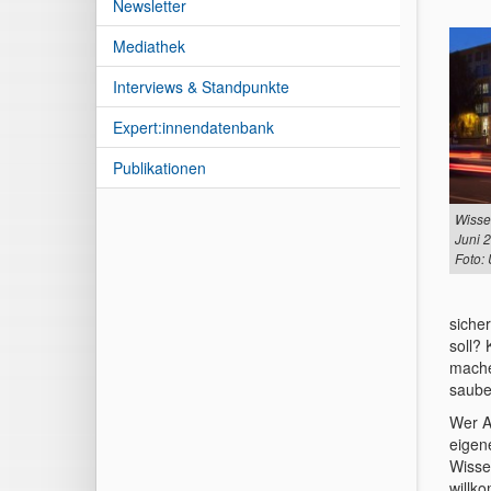
Newsletter
Mediathek
Interviews & Standpunkte
Expert:innendatenbank
Publikationen
Wisse
Juni 
Foto:
siche
soll?
mache
saube
Wer A
eigen
Wisse
willk