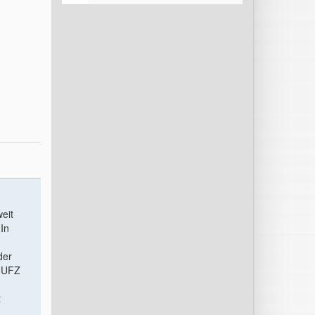
eit
In
der
s UFZ
t