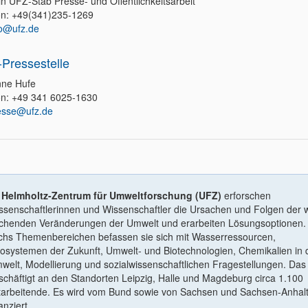
in UFZ-Stab Presse- und Öffentlichkeitsarbeit
on: +49(341)235-1269
fo@ufz.de
Pressestelle
ne Hufe
on: +49 341 6025-1630
esse@ufz.de
m
Helmholtz-Zentrum für Umweltforschung (UFZ)
erforschen
ssenschaftlerinnen und Wissenschaftler die Ursachen und Folgen der w
ichenden Veränderungen der Umwelt und erarbeiten Lösungsoptionen. 
chs Themenbereichen befassen sie sich mit Wasserressourcen,
osystemen der Zukunft, Umwelt- und Biotechnologien, Chemikalien in 
welt, Modellierung und sozialwissenschaftlichen Fragestellungen. Da
schäftigt an den Standorten Leipzig, Halle und Magdeburg circa 1.100
tarbeitende. Es wird vom Bund sowie von Sachsen und Sachsen-Anhal
anziert.