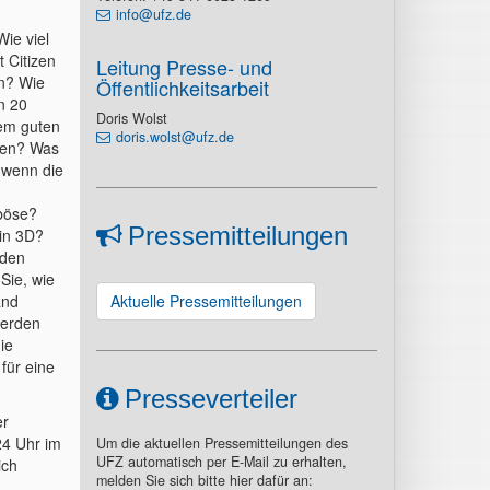
info@ufz.de
ie viel
 Citizen
Leitung Presse- und
n? Wie
Öffentlichkeitsarbeit
n 20
Doris Wolst
nem guten
doris.wolst@ufz.de
hen? Was
 wenn die
 böse?
Pressemitteilungen
in 3D?
 den
Sie, wie
and
Aktuelle Pressemitteilungen
werden
ie
für eine
Presseverteiler
er
24 Uhr im
Um die aktuellen Pressemitteilungen des
UFZ automatisch per E-Mail zu erhalten,
ich
melden Sie sich bitte hier dafür an: