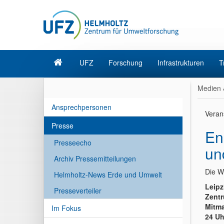
UFZ
Forschung
Infrastrukturen
T
Medien 
Ansprechpersonen
Veran
Presse
En
Presseecho
un
Archiv Pressemitteilungen
Die W
Helmholtz-News Erde und Umwelt
Leipz
Presseverteiler
Zentr
Mitma
Im Fokus
24 Uh