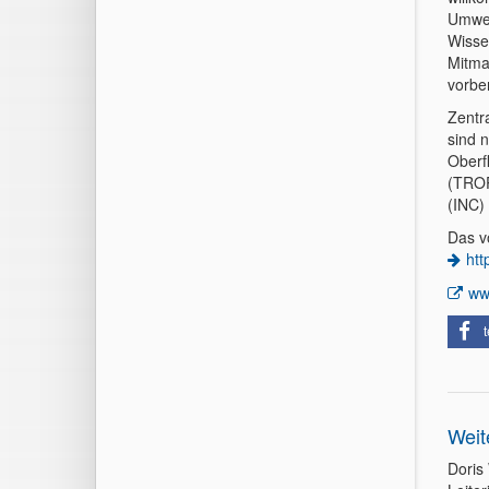
Umwel
Wisse
Mitma
vorber
Zentr
sind 
Oberf
(TROP
(INC)
Das v
htt
ww
t
Weit
Doris