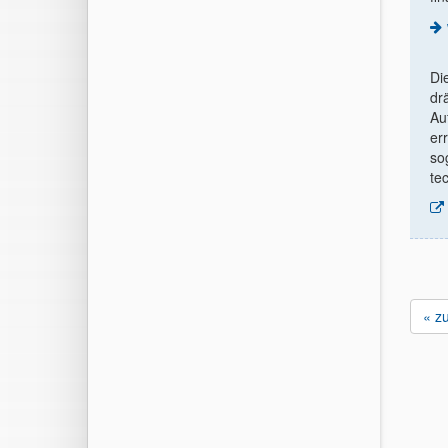
Di
dr
Au
er
so
te
« z