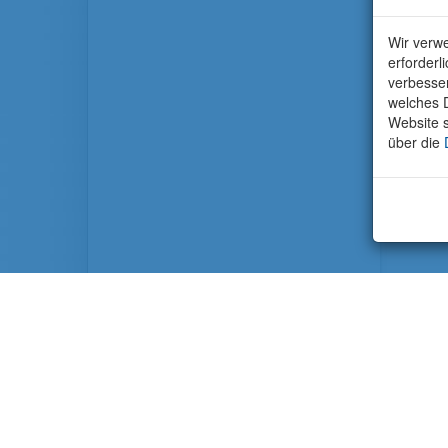
Wir verwe
erforderl
verbesse
welches D
Website s
über die