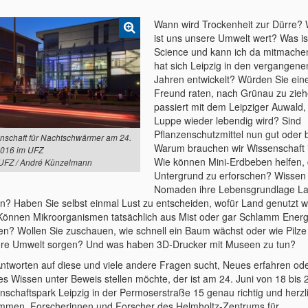
Wann wird Trockenheit zur Dürre? W
ist uns unsere Umwelt wert? Was ist
Science und kann ich da mitmache
hat sich Leipzig in den vergangene
Jahren entwickelt? Würden Sie ei
Freund raten, nach Grünau zu zie
passiert mit dem Leipziger Auwald,
Luppe wieder lebendig wird? Sind
Pflanzenschutzmittel nun gut oder
nschaft für Nachtschwärmer am 24.
Warum brauchen wir Wissenschaft 
2016 im UFZ
Wie können Mini-Erdbeben helfen,
 UFZ / André Künzelmann
Untergrund zu erforschen? Wissen 
Nomaden ihre Lebensgrundlage L
rn? Haben Sie selbst einmal Lust zu entscheiden, wofür Land genutzt 
 Können Mikroorganismen tatsächlich aus Mist oder gar Schlamm Energ
n? Wollen Sie zuschauen, wie schnell ein Baum wächst oder wie Pilze 
re Umwelt sorgen? Und was haben 3D-Drucker mit Museen zu tun?
ntworten auf diese und viele andere Fragen sucht, Neues erfahren od
es Wissen unter Beweis stellen möchte, der ist am 24. Juni von 18 bis 
nschaftspark Leipzig in der Permoserstraße 15 genau richtig und herzl
ommen. Forscherinnen und Forscher des Helmholtz-Zentrums für