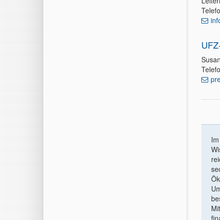
Leiter
Telef
in
UFZ-
Susan
Telef
pr
I
Wi
re
se
Ök
Um
be
Mi
fin