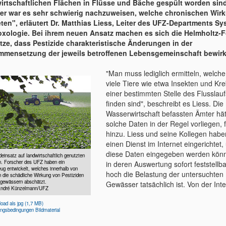
irtschaftlichen Flächen in Flüsse und Bäche gespült worden sind
er war es sehr schwierig nachzuweisen, welche chronischen Wir
eten", erläutert Dr. Matthias Liess, Leiter des UFZ-Departments Sy
xologie. Bei ihrem neuen Ansatz machen es sich die Helmholtz-
tze, dass Pestizide charakteristische Änderungen in der
mensetzung der jeweils betroffenen Lebensgemeinschaft bewirk
"Man muss lediglich ermitteln, welch
viele Tiere wie etwa Insekten und Kr
einer bestimmten Stelle des Flusslauf
finden sind", beschreibt es Liess. Die 
Wasserwirtschaft befassten Ämter hä
solche Daten in der Regel vorliegen, f
hinzu. Liess und seine Kollegen hab
einen Dienst im Internet eingerichtet,
diese Daten eingegeben werden kön
deinsatz auf landwirtschaftlich genutzten
n. Forscher des UFZ haben ein
in deren Auswertung sofort feststellbar
g entwickelt, welches innerhalb von
hoch die Belastung der untersuchten
 die schädliche Wirkung von Pestiziden
ßgewässern abschätzt.
Gewässer tatsächlich ist. Von der Inte
André Künzelmann/UFZ
oad als jpg (1,7 MB)
ngsbedingungen Bildmaterial