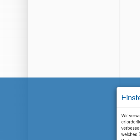
Einst
Wir verwe
erforderl
verbesse
welches D