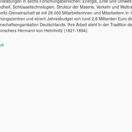
enleistungen in sechs Forschungsbereichen: Energie, Erde und Umwelt
dheit, Schlüsseltechnologien, Struktur der Materie, Verkehr und Weltr
oltz-Gemeinschaft ist mit 28.000 Mitarbeiterinnen und Mitarbeitern in 
hungszentren und einem Jahresbudget von rund 2,8 Milliarden Euro di
nschaftsorganisation Deutschlands. Ihre Arbeit steht in der Tradition 
forschers Hermann von Helmholtz (1821-1894).
ück