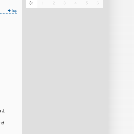
31
1
2
3
4
5
6
top
 J.,
and