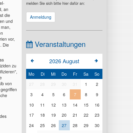
el-
melden Sie sich bitte hier dafür an:
d, an
st die
Anmeldung
den und
t man,
en
ien vor,
Veranstaltungen
. Die
ss
2026
August
iziden zu
izieren",
Mo
Di
Mi
Do
Fr
Sa
So
e
lb von
27
28
29
30
31
1
2
gegriffen
3
4
5
6
7
8
9
sche
10
11
12
13
14
15
16
17
18
19
20
21
22
23
 des
24
25
26
27
28
29
30