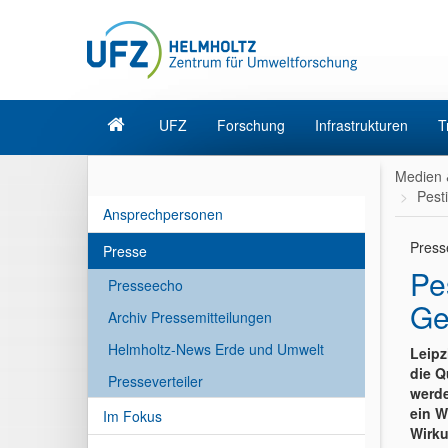
UFZ
Forschung
Infrastrukturen
T
Medien 
Pest
Ansprechpersonen
Press
Presse
Pe
Presseecho
Ge
Archiv Pressemitteilungen
Helmholtz-News Erde und Umwelt
Leipz
die Q
Presseverteiler
werde
ein W
Im Fokus
Wirku