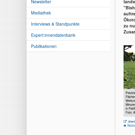
Newsletter
landw
"Bish
Mediathek
auftr
Ökoto
Interviews & Standpunkte
zu nu
Zusam
Expert:innendatenbank
Publikationen
Pestizi
Fläche
Werkzeu
Minuten
in Flie
Foto: 
downl
Nutzu