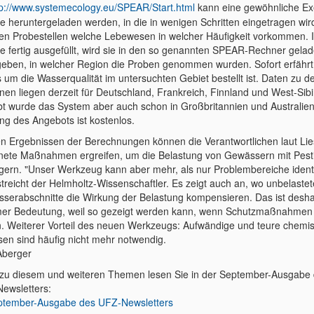
tp://www.systemecology.eu/SPEAR/Start.html
kann eine gewöhnliche Ex
le heruntergeladen werden, in die in wenigen Schritten eingetragen wir
en Probestellen welche Lebewesen in welcher Häufigkeit vorkommen. I
le fertig ausgefüllt, wird sie in den so genannten SPEAR-Rechner gela
eben, in welcher Region die Proben genommen wurden. Sofort erfähr
s um die Wasserqualität im untersuchten Gebiet bestellt ist. Daten zu d
nen liegen derzeit für Deutschland, Frankreich, Finnland und West-Sibir
bt wurde das System aber auch schon in Großbritannien und Australien
ng des Angebots ist kostenlos.
en Ergebnissen der Berechnungen können die Verantwortlichen laut Lie
nete Maßnahmen ergreifen, um die Belastung von Gewässern mit Pest
ngern. "Unser Werkzeug kann aber mehr, als nur Problembereiche identif
streicht der Helmholtz-Wissenschaftler. Es zeigt auch an, wo unbelastet
serabschnitte die Wirkung der Belastung kompensieren. Das ist desha
er Bedeutung, weil so gezeigt werden kann, wenn Schutzmaßnahmen 
. Weiterer Vorteil des neuen Werkzeugs: Aufwändige und teure chemi
sen sind häufig nicht mehr notwendig.
Aberger
zu diesem und weiteren Themen lesen Sie in der September-Ausgabe
ewsletters:
ptember-Ausgabe des UFZ-Newsletters