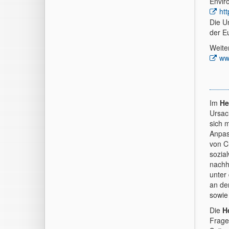
Envir
ht
Die U
der E
Weite
ww
Im
He
Ursac
sich 
Anpas
von C
sozia
nachh
unter
an de
sowie
Die
H
Frage