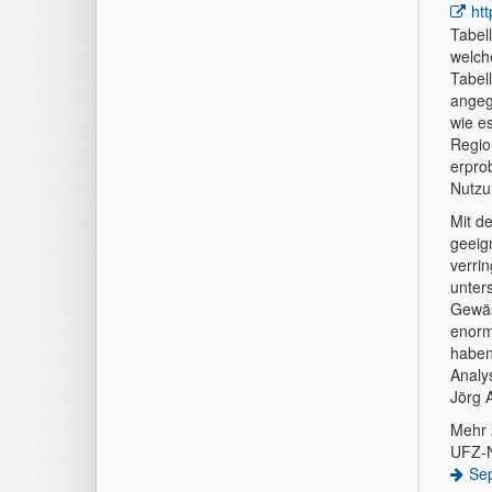
ht
Tabel
welch
Tabel
angeg
wie e
Regio
erpro
Nutzu
Mit d
geeig
verri
unter
Gewäs
enorm
haben
Analy
Jörg 
Mehr 
UFZ-N
Se