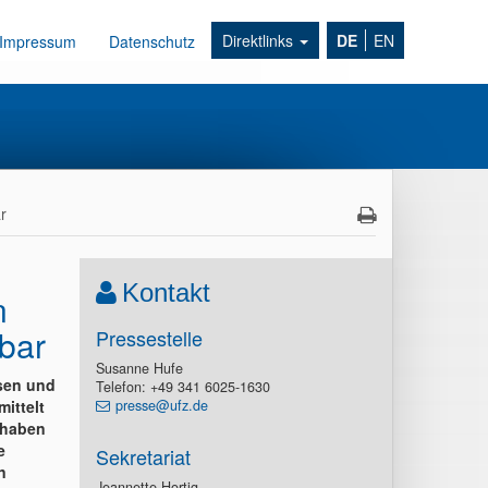
Direktlinks
DE
EN
Impressum
Datenschutz
r
Kontakt
n
bar
Pressestelle
Susanne Hufe
esen und
Telefon: +49 341 6025-1630
mittelt
presse@ufz.de
 haben
e
Sekretariat
n
Jeannette Hortig