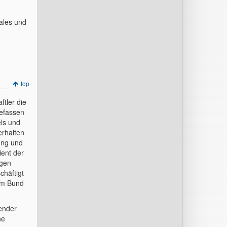
ales und
top
tler die
befassen
els und
erhalten
ung und
ient der
agen
chäftigt
vom Bund
ender
he