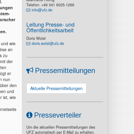
.
Telefon: +49 341 6025-1269
kungen
info@ufz.de
stem-
Forscher
Leitung Presse- und
Öffentlichkeitsarbeit
en.
Doris Wolst
e und wie
doris.wolst@ufz.de
ebse an
s zu
mit der
tten
Pressemitteilungen
ügt er
en nun
 über den
Aktuelle Pressemitteilungen
nen und
 ist, wie
rnetseite
Presseverteiler
Um die aktuellen Pressemitteilungen des
UFZ automatisch per E-Mail zu erhalten,