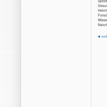
Spitz
Gesun
Helmh
Forsc
Wisse
Natur
zur