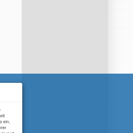
e
eit
o ein,
erer