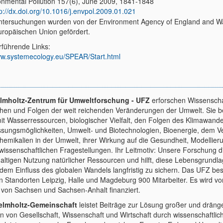
onmental Pollution 157(6), June 2009, 1841-1848
tp://dx.doi.org/10.1016/j.envpol.2009.01.021
ntersuchungen wurden von der Environment Agency of England and W
uropäischen Union gefördert.
rführende Links:
w.systemecology.eu/SPEAR/Start.html
lmholtz-Zentrum für Umweltforschung - UFZ
erforschen Wissenschaf
hen und Folgen der weit reichenden Veränderungen der Umwelt. Sie 
mit Wasserressourcen, biologischer Vielfalt, den Folgen des Klimawand
sungsmöglichkeiten, Umwelt- und Biotechnologien, Bioenergie, dem V
hemikalien in der Umwelt, ihrer Wirkung auf die Gesundheit, Modellier
lwissenschaftlichen Fragestellungen. Ihr Leitmotiv: Unsere Forschung d
altigen Nutzung natürlicher Ressourcen und hilft, diese Lebensgrundl
 dem Einfluss des globalen Wandels langfristig zu sichern. Das UFZ bes
n Standorten Leipzig, Halle und Magdeburg 900 Mitarbeiter. Es wird 
 von Sachsen und Sachsen-Anhalt finanziert.
elmholtz-Gemeinschaft
leistet Beiträge zur Lösung großer und dräng
n von Gesellschaft, Wissenschaft und Wirtschaft durch wissenschaftlic