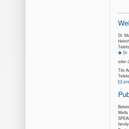
Wei
Dr. Ma
Helmh
Telef
Dr.
oder 
Tilo 
Telef
pr
Pub
Beketo
Wells 
SPEAR
family