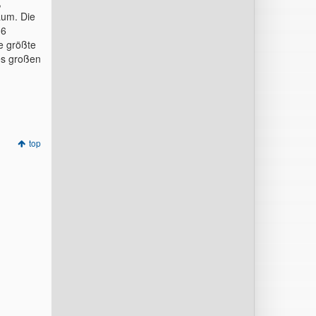
,
aum. Die
16
e größte
des großen
top