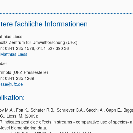
tere fachliche Informationen
tthias Liess
oltz-Zentrum für Umweltforschung (UFZ)
on: 0341-235-1578, 0151-527 390 36
 Matthias Liess
über
Arnhold (UFZ-Pressestelle)
on: 0341-235-1269
esse@ufz.de
likation:
v M.A., Foit K., Schäfer R.B., Schriever C.A., Sacchi A., Capri E., Biggs
C., Liess, M. (2009):
 indicates pesticide effects in streams - comparative use of species- 
-level biomonitoring data.