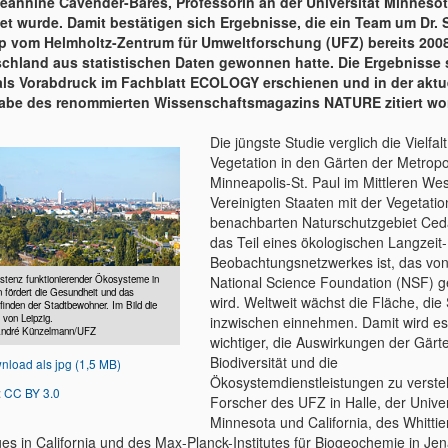
eannine Cavender-Bares, Professorin an der Universität Minneso
tet wurde. Damit bestätigen sich Ergebnisse, die ein Team um Dr. 
 vom Helmholtz-Zentrum für Umweltforschung (UFZ) bereits 2008
chland aus statistischen Daten gewonnen hatte. Die Ergebnisse 
 als Vorabdruck im Fachblatt ECOLOGY erschienen und in der aktu
be des renommierten Wissenschaftsmagazins NATURE zitiert wo
Die jüngste Studie verglich die Vielfalt
Vegetation in den Gärten der Metropo
Minneapolis-St. Paul im Mittleren We
Vereinigten Staaten mit der Vegetati
benachbarten Naturschutzgebiet Ced
das Teil eines ökologischen Langzeit-
Beobachtungsnetzwerkes ist, das von
National Science Foundation (NSF) g
stenz funktionierender Ökosysteme in
 fördert die Gesundheit und das
wird. Weltweit wächst die Fläche, die
inden der Stadtbewohner. Im Bild die
 von Leipzig.
inzwischen einnehmen. Damit wird e
André Künzelmann/UFZ
wichtiger, die Auswirkungen der Gärte
Biodiversität und die
nload als jpg (1,5 MB)
Ökosystemdienstleistungen zu verste
:
CC BY 3.0
Forscher des UFZ in Halle, der Univer
Minnesota und California, des Whittie
ges in California und des Max-Planck-Institutes für Biogeochemie in Jen