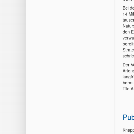
Bei d
14 Mi
tause
Natur
den E
verwa
bereit
Strat
schri
Der V
Arten
langf
Vermu
Tilo A
Pub
Knapp,