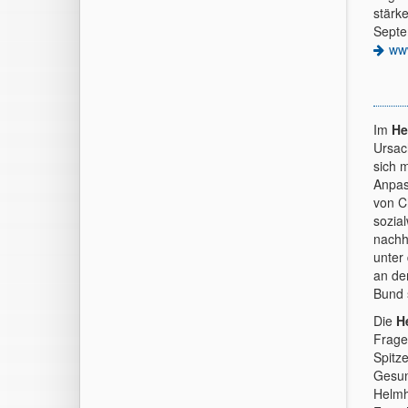
stärk
Septe
ww
Im
He
Ursac
sich 
Anpas
von C
sozia
nachh
unter
an de
Bund 
Die
H
Frage
Spitz
Gesun
Helmh