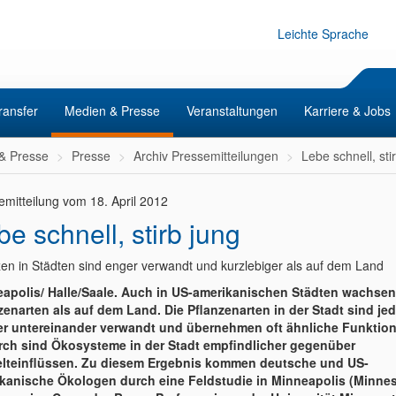
Leichte Sprache
ransfer
Medien & Presse
Veranstaltungen
Karriere & Jobs
& Presse
Presse
Archiv Pressemitteilungen
Lebe schnell, sti
emitteilung vom 18. April 2012
be schnell, stirb jung
zen in Städten sind enger verwandt und kurzlebiger als auf dem Land
apolis/ Halle/Saale. Auch in US-amerikanischen Städten wachse
zenarten als auf dem Land. Die Pflanzenarten in der Stadt sind je
er untereinander verwandt und übernehmen oft ähnliche Funktio
ch sind Ökosysteme in der Stadt empfindlicher gegenüber
teinflüssen. Zu diesem Ergebnis kommen deutsche und US-
kanische Ökologen durch eine Feldstudie in Minneapolis (Minnes