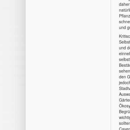
daher
natür
Pflan
schne
und g
Kriti
Selbs
und d
einne
selbs
Bestä
sehen
den G
jedoch
Stadt
Auswa
Gärten
Ökosy
Begrü
wicht
sollt
Caven