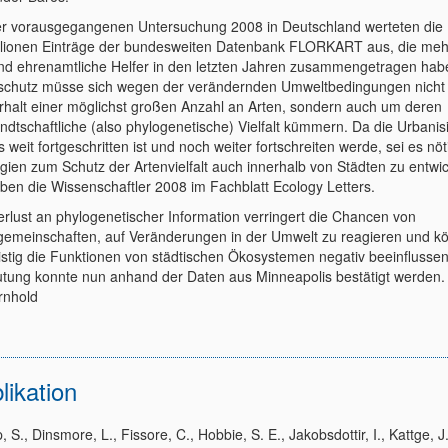
er vorausgegangenen Untersuchung 2008 in Deutschland werteten die
llionen Einträge der bundesweiten Datenbank FLORKART aus, die meh
nd ehrenamtliche Helfer in den letzten Jahren zusammengetragen hab
schutz müsse sich wegen der verändernden Umweltbedingungen nicht
rhalt einer möglichst großen Anzahl an Arten, sondern auch um deren
ndtschaftliche (also phylogenetische) Vielfalt kümmern. Da die Urbanis
s weit fortgeschritten ist und noch weiter fortschreiten werde, sei es nöt
egien zum Schutz der Artenvielfalt auch innerhalb von Städten zu entwic
eben die Wissenschaftler 2008 im Fachblatt Ecology Letters.
erlust an phylogenetischer Information verringert die Chancen von
gemeinschaften, auf Veränderungen in der Umwelt zu reagieren und k
ristig die Funktionen von städtischen Ökosystemen negativ beeinflussen
tung konnte nun anhand der Daten aus Minneapolis bestätigt werden.
rnhold
likation
 S., Dinsmore, L., Fissore, C., Hobbie, S. E., Jakobsdottir, I., Kattge, J.