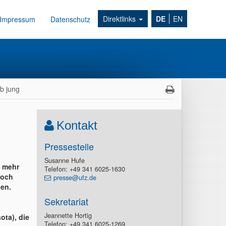
Direktlinks
DE
EN
Impressum
Datenschutz
rb jung
Kontakt
Pressestelle
Susanne Hufe
n mehr
Telefon: +49 341 6025-1630
doch
presse@ufz.de
nen.
Sekretariat
Jeannette Hortig
ota), die
Telefon: +49 341 6025-1269