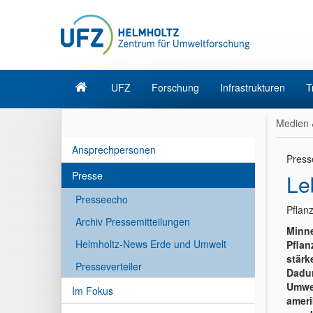
UFZ
Forschung
Infrastrukturen
T
Medien 
Ansprechpersonen
Press
Presse
Le
Presseecho
Pflan
Archiv Pressemitteilungen
Minne
Helmholtz-News Erde und Umwelt
Pflan
stärk
Presseverteiler
Dadur
Umwel
Im Fokus
ameri