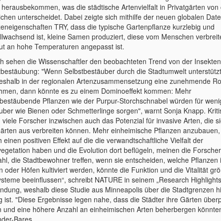
 herausbekommen, was die städtische Artenvielfalt in Privatgärten von
lichen unterscheidet. Dabei zeigte sich mithilfe der neuen globalen Da
zeneigenschaften TRY, dass die typische Gartenpflanze kurzlebig und
llwachsend ist, kleine Samen produziert, diese vom Menschen verbreit
ut an hohe Temperaturen angepasst ist.
sch sehen die Wissenschaftler den beobachteten Trend von der Insekten
tbestäubung: "Wenn Selbstbestäuber durch die Stadtumwelt unterstütz
eshalb in der regionalen Artenzusammensetzung eine zunehmende Ro
hmen, dann könnte es zu einem Dominoeffekt kommen: Mehr
tbestäubende Pflanzen wie der Purpur-Storchschnabel würden für weni
uber wie Bienen oder Schmetterlinge sorgen", warnt Sonja Knapp. Kriti
 viele Forscher inzwischen auch das Potenzial für invasive Arten, die s
ärten aus verbreiten können. Mehr einheimische Pflanzen anzubauen,
 einen positiven Effekt auf die die verwandtschaftliche Vielfalt der
vegetation haben und die Evolution dort beflügeln, meinen die Forscher
hl, die Stadtbewohner treffen, wenn sie entscheiden, welche Pflanzen i
 oder Höfen kultiviert werden, könnte die Funktion und die Vitalität gr
steme beeinflussen“, schreibt NATURE in seinem „Research Highlights
ndung, weshalb diese Studie aus Minneapolis über die Stadtgrenzen h
ig ist. "Diese Ergebnisse legen nahe, dass die Städter ihre Gärten über
en und eine höhere Anzahl an einheimischen Arten beherbergen könnten
der-Bares.