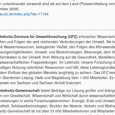
er untereinander verwandt sind als auf dem Land (Pressemitteilung vom
mber 2008)
w.ufz.de/index.php?de=17194
lmholtz-Zentrum für Umweltforschung (UFZ)
erforschen Wissenschaf
hen und Folgen der weit reichenden Veränderungen der Umwelt. Sie 
mit Wasserressourcen, biologischer Vielfalt, den Folgen des Klimawand
sungsmöglichkeiten, Umwelt- und Biotechnologien, Bioenergie, dem V
hemikalien in der Umwelt, ihrer Wirkung auf die Gesundheit, Modellier
lwissenschaftlichen Fragestellungen. Ihr Leitmotiv: Unsere Forschung d
altigen Nutzung natürlicher Ressourcen und hilft, diese Lebensgrundl
 dem Einfluss des globalen Wandels langfristig zu sichern. Das UFZ bes
n Standorten Leipzig, Halle und Magdeburg über 1.000 Mitarbeiter. Es
sowie von Sachsen und Sachsen-Anhalt finanziert.
elmholtz-Gemeinschaft
leistet Beiträge zur Lösung großer und dräng
n von Gesellschaft, Wissenschaft und Wirtschaft durch wissenschaftlic
enleistungen in sechs Forschungsbereichen: Energie, Erde und Umwelt
dheit, Schlüsseltechnologien, Struktur der Materie, Verkehr und Weltr
oltz-Gemeinschaft ist mit über 31.000 Mitarbeiterinnen und Mitarbeiter