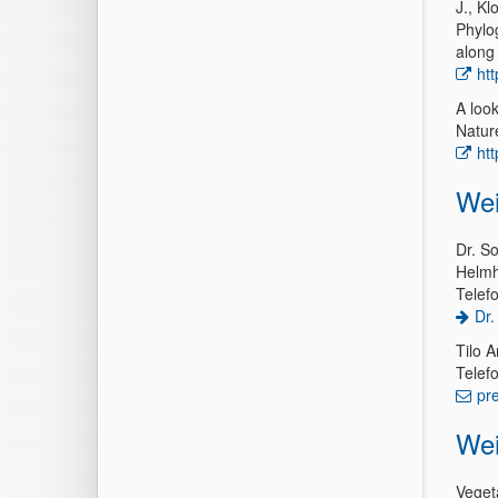
J., Kl
Phylog
along 
ht
A look
Natur
ht
Wei
Dr. S
Helmh
Telef
Dr.
Tilo 
Telef
pr
Wei
Vegeta