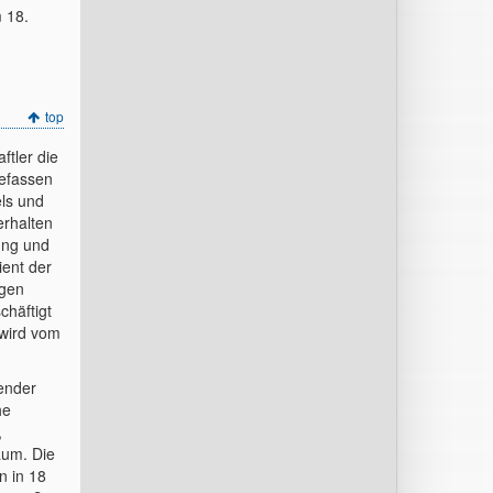
 18.
top
tler die
befassen
els und
erhalten
ung und
ient der
agen
chäftigt
 wird vom
ender
he
,
aum. Die
n in 18