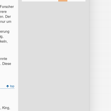
 Forscher
rere
en. Der
 nur um
ierung
ig,
keln,
önnte
. Diese
top
, King,