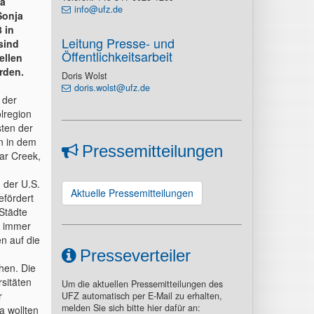
ta
info@ufz.de
Sonja
 in
Leitung Presse- und
sind
Öffentlichkeitsarbeit
ellen
rden.
Doris Wolst
doris.wolst@ufz.de
 der
lregion
sten der
on in dem
Pressemitteilungen
ar Creek,
 der U.S.
Aktuelle Pressemitteilungen
efördert
 Städte
s immer
n auf die
Presseverteiler
hen. Die
sitäten
Um die aktuellen Pressemitteilungen des
r
UFZ automatisch per E-Mail zu erhalten,
melden Sie sich bitte hier dafür an:
a wollten