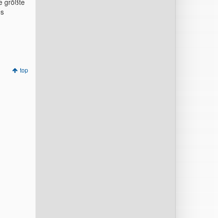
e größte
es
top