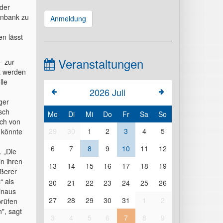
 der
tenbank zu
Anmeldung
en lässt
Veranstaltungen
- zur
t werden
lle
2026
Juli
ger
sch
Mo
Di
Mi
Do
Fr
Sa
So
ich von
29
30
1
2
3
4
5
 könnte
6
7
8
9
10
11
12
. „Die
n ihren
13
14
15
16
17
18
19
ößerer
“ als
20
21
22
23
24
25
26
inaus
27
28
29
30
31
1
2
prüfen
", sagt
3
4
5
6
7
8
9