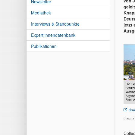
von J
Newsletter
gelei
Mediathek
Knapp
Deuts
Interviews & Standpunkte
jetzt
Ausga
Expert:innendatenbank
Publikationen
Die Exi
Städten
Wohlbef
Skyline
Foto: 
dow
Lizenz
Colle