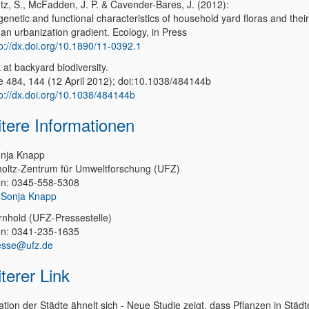
otz, S., McFadden, J. P. & Cavender-Bares, J. (2012):
enetic and functional characteristics of household yard floras and the
an urbanization gradient. Ecology, in Press
tp://dx.doi.org/10.1890/11-0392.1
 at backyard biodiversity.
e 484, 144 (12 April 2012); doi:10.1038/484144b
tp://dx.doi.org/10.1038/484144b
tere Informationen
onja Knapp
oltz-Zentrum für Umweltforschung (UFZ)
on: 0345-558-5308
 Sonja Knapp
Arnhold (UFZ-Pressestelle)
on: 0341-235-1635
esse@ufz.de
terer Link
tion der Städte ähnelt sich - Neue Studie zeigt, dass Pflanzen in Städ