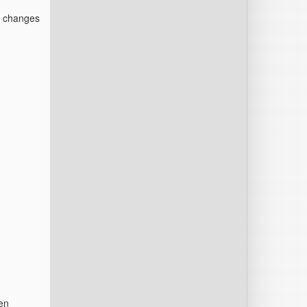
ir changes
ten