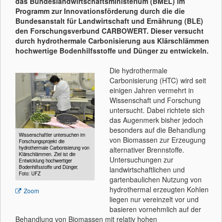
das Bundeslandwirtschaftsministerium (BMEL) im
Programm zur Innovationsförderung durch die die
Bundesanstalt für Landwirtschaft und Ernährung (BLE)
den Forschungsverbund CARBOWERT. Dieser versucht
durch hydrothermale Carbonisierung aus Klärschlämmen
hochwertige Bodenhilfsstoffe und Dünger zu entwickeln.
Die hydrothermale
Carbonisierung (HTC) wird seit
einigen Jahren vermehrt in
Wissenschaft und Forschung
untersucht. Dabei richtete sich
das Augenmerk bisher jedoch
besonders auf die Behandlung
Wissenschaftler untersuchen im
von Biomassen zur Erzeugung
Forschungsprojekt die
hydrothermale Carbonisierung von
alternativer Brennstoffe.
Klärschlämmen. Ziel ist die
Untersuchungen zur
Entwicklung hochwertiger
Bodenhilfsstoffe und Dünger.
landwirtschaftlichen und
Foto: UFZ
gartenbaulichen Nutzung von
hydrothermal erzeugten Kohlen
Zoom
liegen nur vereinzelt vor und
basieren vornehmlich auf der
Behandlung von Biomassen mit relativ hohen