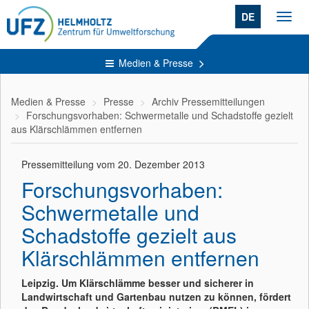
DE
Toggl
navig
Medien & Presse
Medien & Presse
Presse
Archiv Pressemitteilungen
Forschungsvorhaben: Schwermetalle und Schadstoffe gezielt
aus Klärschlämmen entfernen
Pressemitteilung vom 20. Dezember 2013
Forschungsvorhaben:
Schwermetalle und
Schadstoffe gezielt aus
Klärschlämmen entfernen
Leipzig. Um Klärschlämme besser und sicherer in
Landwirtschaft und Gartenbau nutzen zu können, fördert