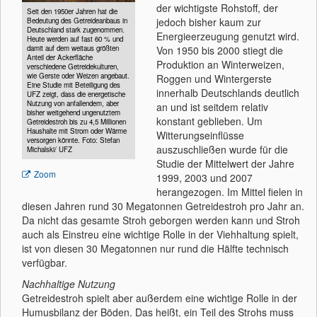
der wichtigste Rohstoff, der
Seit den 1950er Jahren hat die
jedoch bisher kaum zur
Bedeutung des Getreideanbaus in
Deutschland stark zugenommen.
Energieerzeugung genutzt wird.
Heute werden auf fast 60 % und
damit auf dem weitaus größten
Von 1950 bis 2000 stiegt die
Anteil der Ackerfläche
Produktion an Winterweizen,
verschiedene Getreidekulturen,
wie Gerste oder Weizen angebaut.
Roggen und Wintergerste
Eine Studie mit Beteiligung des
innerhalb Deutschlands deutlich
UFZ zeigt, dass die energetische
Nutzung von anfallendem, aber
an und ist seitdem relativ
bisher weitgehend ungenutztem
konstant geblieben. Um
Getreidestroh bis zu 4,5 Millionen
Haushalte mit Strom oder Wärme
Witterungseinflüsse
versorgen könnte. Foto: Stefan
auszuschließen wurde für die
Michalski/ UFZ
Studie der Mittelwert der Jahre
Zoom
1999, 2003 und 2007
herangezogen. Im Mittel fielen in
diesen Jahren rund 30 Megatonnen Getreidestroh pro Jahr an.
Da nicht das gesamte Stroh geborgen werden kann und Stroh
auch als Einstreu eine wichtige Rolle in der Viehhaltung spielt,
ist von diesen 30 Megatonnen nur rund die Hälfte technisch
verfügbar.
Nachhaltige Nutzung
Getreidestroh spielt aber außerdem eine wichtige Rolle in der
Humusbilanz der Böden. Das heißt, ein Teil des Strohs muss