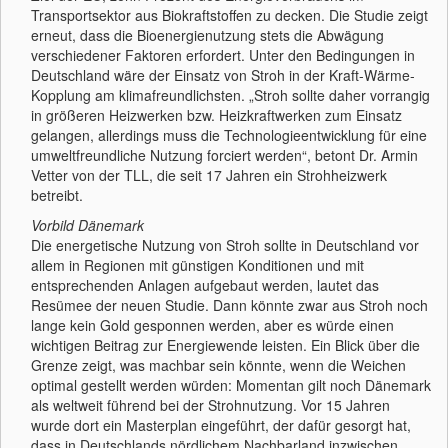
Transportsektor aus Biokraftstoffen zu decken. Die Studie zeigt
erneut, dass die Bioenergienutzung stets die Abwägung
verschiedener Faktoren erfordert. Unter den Bedingungen in
Deutschland wäre der Einsatz von Stroh in der Kraft-Wärme-
Kopplung am klimafreundlichsten. „Stroh sollte daher vorrangig
in größeren Heizwerken bzw. Heizkraftwerken zum Einsatz
gelangen, allerdings muss die Technologieentwicklung für eine
umweltfreundliche Nutzung forciert werden“, betont Dr. Armin
Vetter von der TLL, die seit 17 Jahren ein Strohheizwerk
betreibt.
Vorbild Dänemark
Die energetische Nutzung von Stroh sollte in Deutschland vor
allem in Regionen mit günstigen Konditionen und mit
entsprechenden Anlagen aufgebaut werden, lautet das
Resümee der neuen Studie. Dann könnte zwar aus Stroh noch
lange kein Gold gesponnen werden, aber es würde einen
wichtigen Beitrag zur Energiewende leisten. Ein Blick über die
Grenze zeigt, was machbar sein könnte, wenn die Weichen
optimal gestellt werden würden: Momentan gilt noch Dänemark
als weltweit führend bei der Strohnutzung. Vor 15 Jahren
wurde dort ein Masterplan eingeführt, der dafür gesorgt hat,
dass in Deutschlands nördlichem Nachbarland inzwischen