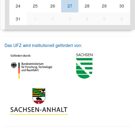
24
25
26
27
28
29
30
31
1
2
3
4
5
6
Das UFZ wird institutionell gefördert von: