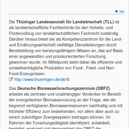
top
Die
Thüringer Landesanstalt für Landwirtschaft (TLL)
ist
als landwirtschaftliche Fachbehörde für den Hoheits- und
Fördervollzug von landwirtschaftlichem Fachrecht zuständig.
Darüber hinaus bietet sie als Kompetenzzentrum für die Land-
und Ernährungswirtschaft vielfältige Dienstleistungen durch
Bereitstellung von beratungsfähigem Wissen an, das auf Basis
einer angewandten und praxisorientierten Forschung
gewonnen wurde. Im Mittelpunkt steht dabei die effiziente und
umweltverträgliche Produktion von Food-, Feed- und Non-
Food-Erzeugnissen.
http://www.thueringen.de/de/tll
Das
Deutsche Biomasseforschungszentrum (DBFZ)
arbeitet als zentraler und unabhängiger Vordenker im Bereich
der energetischen Biomassenutzung an der Frage, wie die
begrenzt verfügbaren Biomasseressourcen nachhaltig und mit
höchster Effizienz zum bestehenden, vor allem aber auch zu
einem zukünftigen Energiesystem beitragen können. Im
Rahmen der Forschungstätigkeit identifiziert, entwickelt,
begleitet, evaluiert und demonstriert das DBFZ die