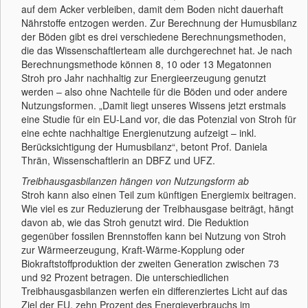
auf dem Acker verbleiben, damit dem Boden nicht dauerhaft
Nährstoffe entzogen werden. Zur Berechnung der Humusbilanz
der Böden gibt es drei verschiedene Berechnungsmethoden,
die das Wissenschaftlerteam alle durchgerechnet hat. Je nach
Berechnungsmethode können 8, 10 oder 13 Megatonnen
Stroh pro Jahr nachhaltig zur Energieerzeugung genutzt
werden – also ohne Nachteile für die Böden und oder andere
Nutzungsformen. „Damit liegt unseres Wissens jetzt erstmals
eine Studie für ein EU-Land vor, die das Potenzial von Stroh für
eine echte nachhaltige Energienutzung aufzeigt – inkl.
Berücksichtigung der Humusbilanz“, betont Prof. Daniela
Thrän, Wissenschaftlerin an DBFZ und UFZ.
Treibhausgasbilanzen hängen von Nutzungsform ab
Stroh kann also einen Teil zum künftigen Energiemix beitragen.
Wie viel es zur Reduzierung der Treibhausgase beiträgt, hängt
davon ab, wie das Stroh genutzt wird. Die Reduktion
gegenüber fossilen Brennstoffen kann bei Nutzung von Stroh
zur Wärmeerzeugung, Kraft-Wärme-Kopplung oder
Biokraftstoffproduktion der zweiten Generation zwischen 73
und 92 Prozent betragen. Die unterschiedlichen
Treibhausgasbilanzen werfen ein differenziertes Licht auf das
Ziel der EU, zehn Prozent des Energieverbrauchs im