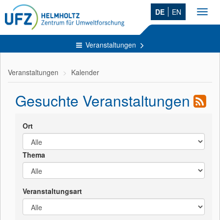
DE
EN
Toggl
navig
Veranstaltungen
Veranstaltungen
Kalender
Gesuchte Veranstaltungen
Ort
Thema
Veranstaltungsart