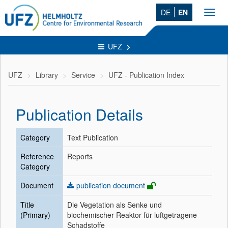
DE
EN
Toggl
navig
UFZ
UFZ
Library
Service
UFZ - Publication Index
Publication Details
Category
Text Publication
Reference
Reports
Category
Document
publication document
Title
Die Vegetation als Senke und
(Primary)
biochemischer Reaktor für luftgetragene
Schadstoffe