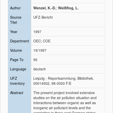
Author
Wenzel, K.-D.
;
Weißflog, L.
Source
UFZ-Bericht
Titel
Year
1997
Department
OEC; COE
Volume
19/1997
Page To
56
Language
deutsch
UFZ
Leipzig - Reportsammlung, Bibliothek,
inventory
00014502, 98-0020 F/E
Abstract
The present project involved extensive
studies on the air pollution situation and
interactions between organic as well as
inorganic air pollutant levels and the
vegetation in three east German states.