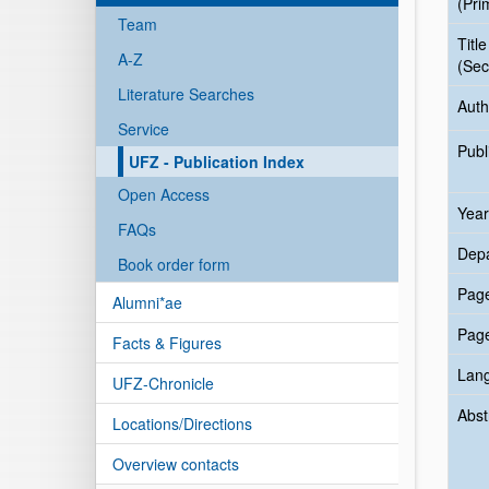
(Pri
Team
Title
A-Z
(Sec
Literature Searches
Auth
Service
Publ
UFZ - Publication Index
Open Access
Year
FAQs
Dep
Book order form
Pag
Alumni*ae
Pag
Facts & Figures
Lan
UFZ-Chronicle
Abst
Locations/Directions
Overview contacts