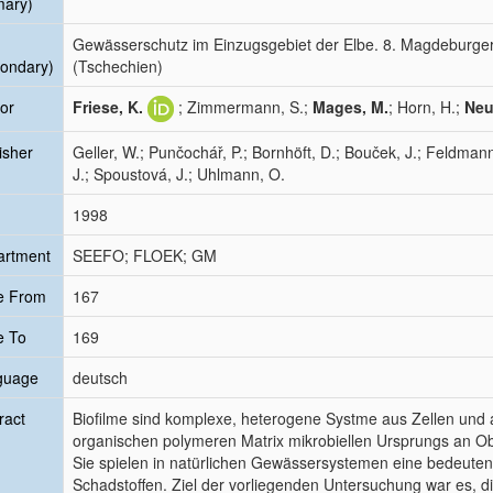
mary)
Gewässerschutz im Einzugsgebiet der Elbe. 8. Magdeburge
ondary)
(Tschechien)
or
Friese, K.
; Zimmermann, S.;
Mages, M.
; Horn, H.;
Neu
isher
Geller, W.; Punčochář, P.; Bornhöft, D.; Bouček, J.; Feldman
J.; Spoustová, J.; Uhlmann, O.
1998
artment
SEEFO; FLOEK; GM
e From
167
e To
169
guage
deutsch
ract
Biofilme sind komplexe, heterogene Systme aus Zellen und an
organischen polymeren Matrix mikrobiellen Ursprungs an Ob
Sie spielen in natürlichen Gewässersystemen eine bedeute
Schadstoffen. Ziel der vorliegenden Untersuchung war es, 