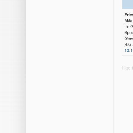
Frie
Akku
In: 
Spou
Gewä
B.G.
10.
Hits: