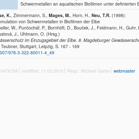
Schwermetallen an aquatischen Biofilmen unter definierten
se, K.
, Zimmermann, S.,
Mages, M.
, Horn, H.,
Neu, T.R.
(1998):
mulation von Schwermetallen in Biofilmen der Elbe
Geller, W., Punčochář, P., Bornhöft, D., Bouček, J., Feldmann, H., Guhr,
stová, J., Uhlmann, O. (Hrsg.)
sserschutz im Einzugsgebiet der Elbe. 8. Magdeburger Gewässerschu
 Teubner, Stuttgart, Leipzig, S. 167 - 169
1007/978-3-322-80011-4_49
 10476788
modified: 11.02.2016
Resp.: Michael Garbe
webmaster