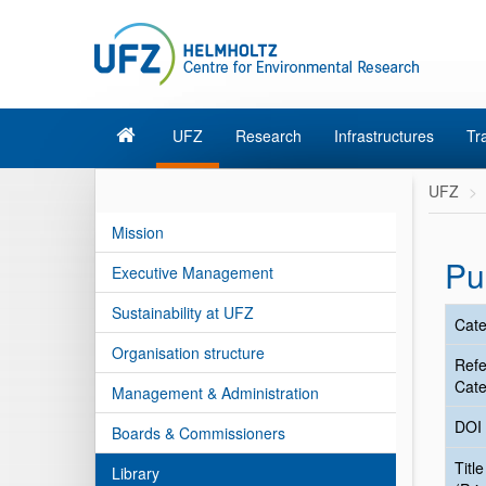
UFZ
Research
Infrastructures
Tr
UFZ
Mission
Pu
Executive Management
Sustainability at UFZ
Cate
Organisation structure
Ref
Cate
Management & Administration
DOI
Boards & Commissioners
Title
Library