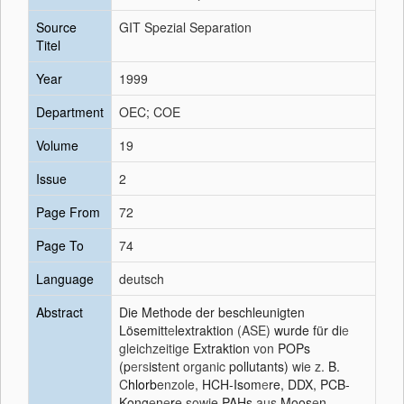
Source
GIT Spezial Separation
Titel
Year
1999
Department
OEC; COE
Volume
19
Issue
2
Page From
72
Page To
74
Language
deutsch
Abstract
Die Methode der beschleunigten
Lösemitt
e
lextraktion
(ASE)
wurde für di
e
gleichzeitige
Extraktion
von
POPs
(p
ers
ist
e
nt
organic
pollutants)
wie z.
B.
C
hlorb
enzole,
HCH-Isom
e
re, DDX, PCB-
Kong
e
n
e
r
e sowie
PAHs
aus
Moos
e
n