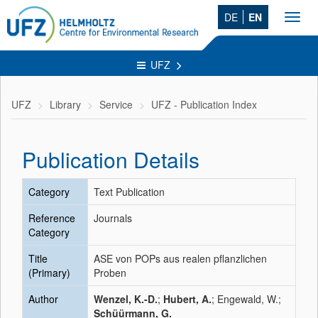
DE
EN
Toggl
navig
UFZ
UFZ
Library
Service
UFZ - Publication Index
Publication Details
Category
Text Publication
Reference
Journals
Category
Title
ASE von POPs aus realen pflanzlichen
(Primary)
Proben
Author
Wenzel, K.-D.
;
Hubert, A.
; Engewald, W.;
Schüürmann, G.