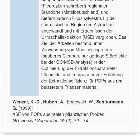
(Pleurozium schreberi) regionaler
Standorte (Mitte
ld
eutschland) und
Kiefern
nade
ln
(Pinus
sylvestris
L.)
der
südrussischen
Region um
Astrachan
angewa
ndt
und mit
Ergebnissen
der
Ultraschallextraktion (USE) verglichen.
Das
Zie
l
der Arbeiten bestand unter
Verwendung
von
Moosmischproben
(sauberes Cleanup,
nur
geringe Störeffekte
bei der GC
/MS
D
-Ana
lyse) in der
Optimierung
d
e
r
Extraktionsparamete
r
Lösemittel und
Temperatur zur Erhöhung
d
e
r
Extrakt
i
onseffizienz
für POPs
aus
real
belast
e
t
e
m
Pflanzenmater
i
al.
Wenzel, K.-D.
,
Hubert, A.
, Engewald, W.,
Schüürmann,
G.
(1999):
ASE von POPs aus realen pflanzlichen Proben
GIT Spezial Separation
19
(2), 72 - 74