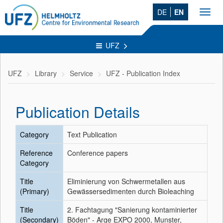
DE
EN
Toggl
navig
UFZ
UFZ
Library
Service
UFZ - Publication Index
Publication Details
Category
Text Publication
Reference
Conference papers
Category
Title
Eliminierung von Schwermetallen aus
(Primary)
Gewässersedimenten durch Bioleaching
Title
2. Fachtagung "Sanierung kontaminierter
(Secondary)
Böden" - Arge EXPO 2000, Munster,