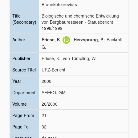
Braunkohlereviers
Title
Biologische und chemische Entwicklung
(Secondary)
von Bergbaurestseen - Statusbericht
1998/1999
Author
Friese, K.
;
Herzsprung, P.
; Packroff,
G.
Publisher
Friese, K.; von Tümpling, W.
Source Titel
UFZ-Bericht
Year
2000
Department
SEEFO; GM
Volume
26/2000
Page From
21
Page To
32