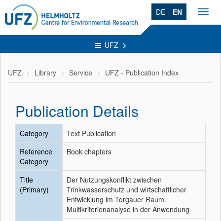
DE
EN
Toggl
navig
UFZ
UFZ
Library
Service
UFZ - Publication Index
Publication Details
Category
Text Publication
Reference
Book chapters
Category
Title
Der Nutzungskonflikt zwischen
(Primary)
Trinkwasserschutz und wirtschaftlicher
Entwicklung im Torgauer Raum.
Multikriterienanalyse in der Anwendung