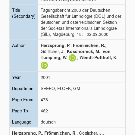
Title
Tagungsbericht 2000 der Deutschen
(Secondary)
Gesellschaft für Limnologie (DGL) und der
deutschen und österreichischen Sektion
der Societas Internationalis Limnologiae
(SIL), Magdeburg, 18. - 22.09.2000
Author
Herzsprung, P.
;
Frömmichen, R.
;
Göttlicher, J.;
Koschorreck, M.
;
von
Tümpling, W.
;
Wendt-Potthoff, K.
Year
2001
Department
SEEFO; FLOEK; GM
Page From
478
Page To
482
Language
deutsch
Herzsprung, P.
,
Frömmichen, R.
, Göttlicher, J.,