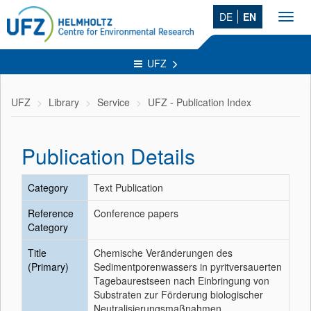
DE
EN
Toggl
navig
UFZ
UFZ
Library
Service
UFZ - Publication Index
Publication Details
Category
Text Publication
Reference
Conference papers
Category
Title
Chemische Veränderungen des
(Primary)
Sedimentporenwassers in pyritversauerten
Tagebaurestseen nach Einbringung von
Substraten zur Förderung biologischer
Neutralisierungsmaßnahmen