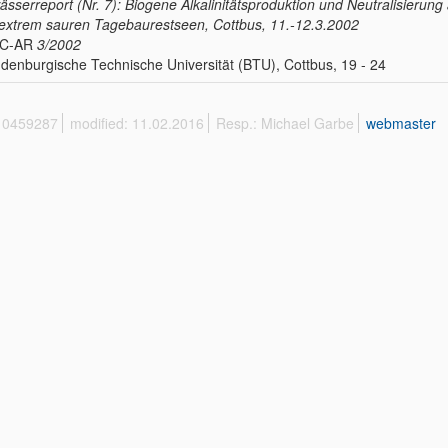
sserreport (Nr. 7): Biogene Alkalinitätsproduktion und Neutralisierung
extrem sauren Tagebaurestseen, Cottbus, 11.-12.3.2002
C-AR
3/2002
denburgische Technische Universität (BTU), Cottbus, 19 - 24
 10459287
modified: 11.02.2016
Resp.: Michael Garbe
webmaster