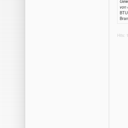
Gewä
von 
BTU
Bran
Hits: