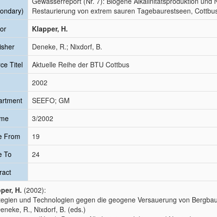
Gewässerreport (Nr. 7): Biogene Alkalinitätsproduktion und N
ondary)
Restaurierung von extrem sauren Tagebaurestseen, Cottbus
or
Klapper, H.
isher
Deneke, R.; Nixdorf, B.
ce Titel
Aktuelle Reihe der BTU Cottbus
2002
artment
SEEFO; GM
ume
3/2002
e From
19
e To
24
ract
per, H.
(2002):
tegien und Technologien gegen die geogene Versauerung von Bergb
Deneke, R., Nixdorf, B. (eds.)