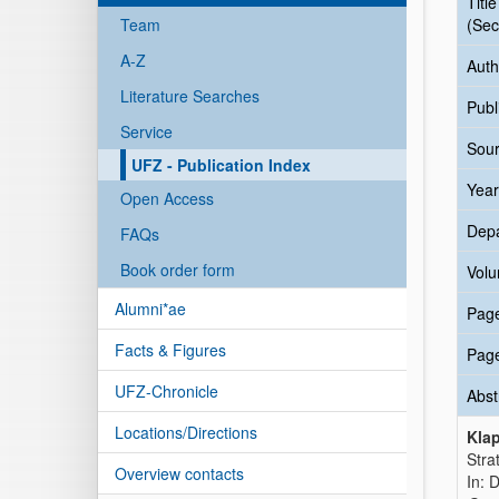
Title
Team
(Sec
A-Z
Auth
Literature Searches
Publ
Service
Sour
UFZ - Publication Index
Year
Open Access
Dep
FAQs
Book order form
Vol
Alumni*ae
Pag
Facts & Figures
Pag
UFZ-Chronicle
Abst
Locations/Directions
Klap
Stra
Overview contacts
In: 