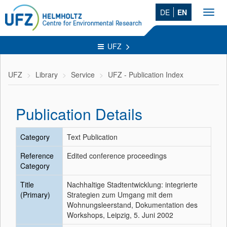
DE
EN
Toggl
navig
UFZ
UFZ
Library
Service
UFZ - Publication Index
Publication Details
Category
Text Publication
Reference
Edited conference proceedings
Category
Title
Nachhaltige Stadtentwicklung: integrierte
(Primary)
Strategien zum Umgang mit dem
Wohnungsleerstand, Dokumentation des
Workshops, Leipzig, 5. Juni 2002